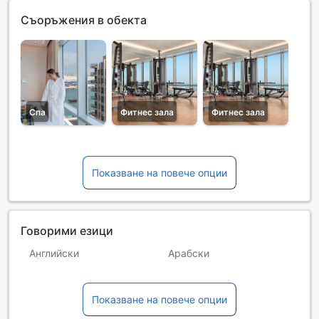
Съоръжения в обекта
Спа
Фитнес зала
Фитнес зала
Показване на повече опции
Говорими езици
Английски
Арабски
Бирмански
Индонезийски
Показване на повече опции
Испански
Италиански