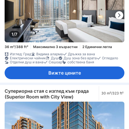
1/7
36 m²/388 ft²
Максимално 3 възрастни
2 Единични легла
Изглед: Град
Видима аларма
Дръжка за вана
Електрически чайник
Душ
Душ зона без врата
Огледало
Отделни душ и вана
Сешоар
собствена баня
Вижте цените
Супериорна стая с изглед към града
30 m²/323 ft²
(Superior Room with City View)