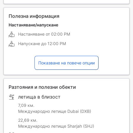
Китайски (мандарин)
Руски
Тайландски
Турски
Полезна информация
Филипински
Френски
Настаняване/напускане
Настаняване от
02:00 PM
Хинди
Напускане до
12:00 PM
Показване на повече опции
Разтояния и полезни обекти
летища в близост
7,09 км.
Международно летище Dubai (DXB)
22,69 км.
Международно летище Sharjah (SHJ)