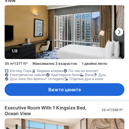
View
1/8
35 m²/377 ft²
Максимално 3 възрастни
1 двойно легло
Изглед: Парк
Видима аларма
По-нисък контакт
Електрически чайник
Адаптирана баня
Вана
Душ
Душ зона без врата
Огледало
Отделни душ и вана
Вижте цените
Executive Room With 1 Kingsize Bed,
36 m²/388 ft²
Ocean View