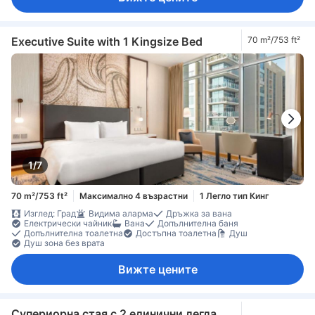
Executive Suite with 1 Kingsize Bed
70 m²/753 ft²
1/7
70 m²/753 ft²
Максимално 4 възрастни
1 Легло тип Кинг
Изглед: Град
Видима аларма
Дръжка за вана
Електрически чайник
Вана
Допълнителна баня
Допълнителна тоалетна
Достъпна тоалетна
Душ
Душ зона без врата
Вижте цените
Супериорна стая с 2 единични легла