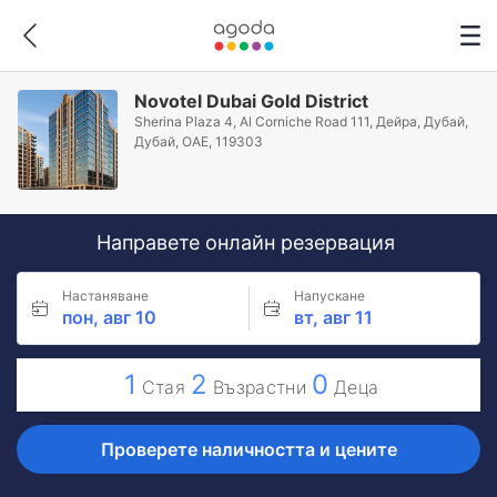
Novotel Dubai Gold District
Sherina Plaza 4, Al Corniche Road 111, Дейра, Дубай,
Дубай, ОАЕ, 119303
Направете онлайн резервация
Настаняване
Напускане
пон, авг 10
вт, авг 11
1
2
0
Стая
Възрастни
Деца
Проверете наличността и цените