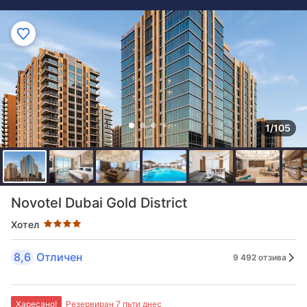
1/105
Оценка в звезди: 4 звезди
Novotel Dubai Gold District
Хотел
8,6
Отличен
9 492 отзива
Харесано!
Резервиран 7 пъти днес