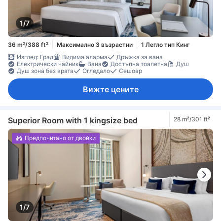
1/7
36 m²/388 ft²
Максимално 3 възрастни
1 Легло тип Кинг
Изглед: Град
Видима аларма
Дръжка за вана
Електрически чайник
Вана
Достъпна тоалетна
Душ
Душ зона без врата
Огледало
Сешоар
Вижте цените
Superior Room with 1 kingsize bed
28 m²/301 ft²
Предпочитано от двойки
1/7