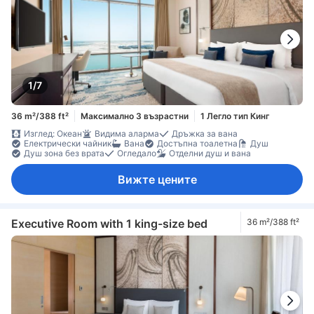
1/7
36 m²/388 ft²
Максимално 3 възрастни
1 Легло тип Кинг
Изглед: Океан
Видима аларма
Дръжка за вана
Електрически чайник
Вана
Достъпна тоалетна
Душ
Душ зона без врата
Огледало
Отделни душ и вана
Вижте цените
Executive Room with 1 king-size bed
36 m²/388 ft²