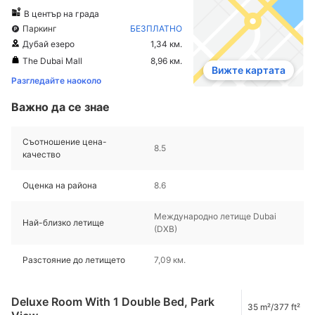
В център на града
Паркинг
БЕЗПЛАТНО
Дубай езеро
1,34 км.
The Dubai Mall
8,96 км.
Вижте картата
Разгледайте наоколо
Важно да се знае
Съотношение цена-
8.5
качество
Оценка на района
8.6
Международно летище Dubai
Най-близко летище
(DXB)
Разстояние до летището
7,09 км.
Deluxe Room With 1 Double Bed, Park
35 m²/377 ft²