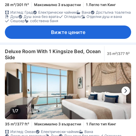
28 m²/301 ft²
Максимално 3 възрастни
1 Легло тип Кинг
Изглед: Град
Електрически чайник
Вана
Достъпна тоалетна
Душ
Душ зона без врата
Огледало
Отделни душ и вана
Сешоар
собствена баня
Вижте цените
Deluxe Room With 1 Kingsize Bed, Ocean
35 m²/377 ft²
Side
1/7
35 m²/377 ft²
Максимално 3 възрастни
1 Легло тип Кинг
Изглед: Океан
Електрически чайник
Вана
Достъпна тоалетна
Душ
Душ зона без врата
Огледало