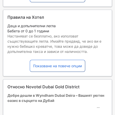
Правила на Хотел
Деца и допълнителни легла
Бебета от 0 до 1 години
Настаняват се безплатно, ако използват
съществуващите легла. Имайте предвид, че ако ви е
нужно бебешко креватче, това може да доведе до
допълнителна такса и зависи от наличността.
Деца от 2 до 11
Безплатен престой, ако се използват наличните легла.
Показване на повече опции
Гостите, навършили {0} години, се считат за възрастни
Възможността за допълнителни легла зависи от
избрания тип стая. За повече информация вижте
капацитета на отделните стаи.
Относно Novotel Dubai Gold District
При резервиране на повече от 5 стаи е възможно да се
прилагат различни условия и допълнителни плащания.
Добре дошли в Wyndham Dubai Deira – Вашият уютен
оазис в сърцето на Дубай
Wyndham Dubai Deira е изискан четиризвезден хотел,