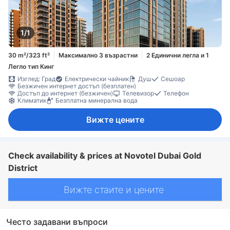
1/1
30 m²/323 ft²
Максимално 3 възрастни
2 Единични легла и 1
Легло тип Кинг
Изглед: Град
Електрически чайник
Душ
Сешоар
Безжичен интернет достъп (безплатен)
Достъп до интернет (безжичен)
Телевизор
Телефон
Климатик
Безплатна минерална вода
Вижте цените
Check availability & prices at Novotel Dubai Gold
District
Вижте стаите и цените
Често задавани въпроси