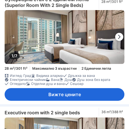
28 m²/301 ft²
(Superior Room With 2 Single Beds)
1/7
28 m²/301 ft²
Максимално 3 възрастни
2 Единични легла
Изглед: Град
Видима аларма
Дръжка за вана
Електрически чайник
Вана
Душ
Душ зона без врата
Огледало
Отделни душ и вана
Сешоар
Вижте цените
Executive room with 2 single beds
36 m²/388 ft²