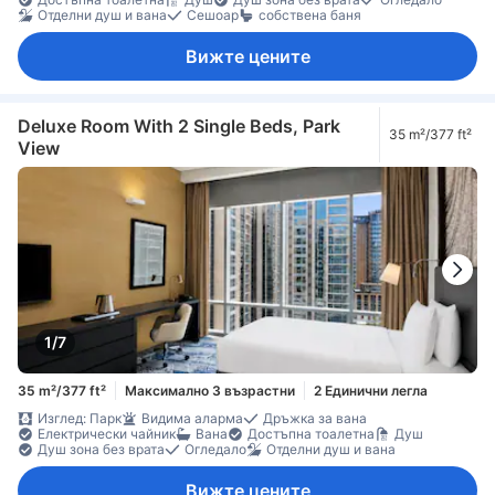
Отделни душ и вана
Сешоар
собствена баня
Вижте цените
Deluxe Room With 2 Single Beds, Park
35 m²/377 ft²
View
1/7
35 m²/377 ft²
Максимално 3 възрастни
2 Единични легла
Изглед: Парк
Видима аларма
Дръжка за вана
Електрически чайник
Вана
Достъпна тоалетна
Душ
Душ зона без врата
Огледало
Отделни душ и вана
Вижте цените