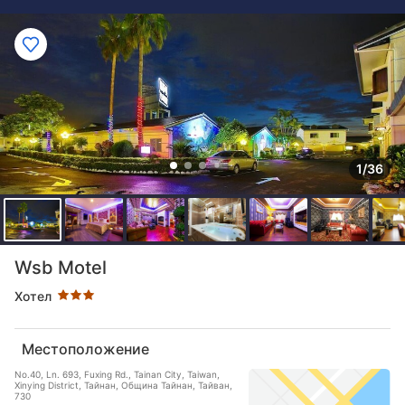
1/36
Оценка в звезди: 3 звезди
Wsb Motel
Хотел
Местоположение
No.40, Ln. 693, Fuxing Rd., Tainan City, Taiwan,
Xinying District, Тайнан, Община Тайнан, Тайван,
730