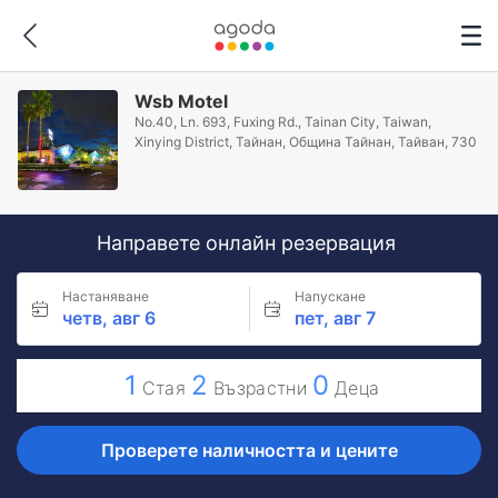
Wsb Motel
No.40, Ln. 693, Fuxing Rd., Tainan City, Taiwan,
Xinying District, Тайнан, Община Тайнан, Тайван, 730
Направете онлайн резервация
Настаняване
Напускане
четв, авг 6
пет, авг 7
1
2
0
Стая
Възрастни
Деца
Проверете наличността и цените