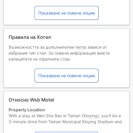
Показване на повече опции
Правила на Хотел
Възможността за допълнителни легла зависи от
избрания тип стая. За повече информация вижте
капацитета на отделните стаи.
При резервиране на повече от 5 стаи е възможно да се
прилагат различни условия и допълнителни плащания.
Показване на повече опции
Относно Wsb Motel
Property Location
With a stay at Wen Sha Bao in Tainan (Xinying), you'll be a
3-minute drive from Tainan Municipal Xinying Stadium and
5 minutes from Yuejingang Riverside Park. This hotel is 3.3