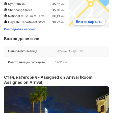
Кули Чихкан
35,62 км.
Shennong Street
35,76 км.
National Museum of Taiwan Literature
36,13 км.
Вижте картата
Hayashi Department Store
36,22 км.
Разгледайте наоколо
Важно да се знае
Най-близко летище
Летище Chiayi (CYI)
Разстояние до летището
19,91 км.
Стая, категория - Assigned on Arrival (Room
Assigned on Arrival)