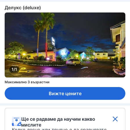
Делукс (deluxe)
1/1
Максимално 3 възрастни
Вижте цените
Ще се радваме да научим какво
мислите
Колко лесно или трудно е да сравнявате