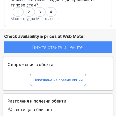
типове стаи?
1
2
3
4
Много трудно
Много лесно
Check availability & prices at Wsb Motel
Вижте стаите и цените
Съоръжения в обекта
Показване на повече опции
Разтояния и полезни обекти
летища в близост