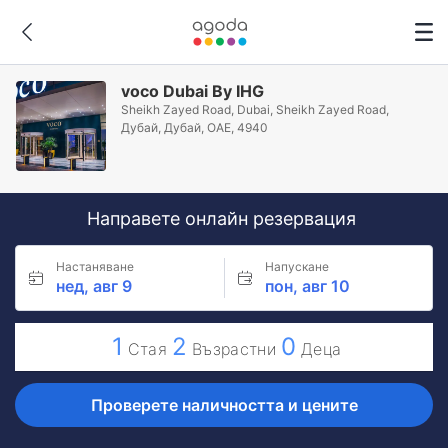
voco Dubai By IHG
Sheikh Zayed Road, Dubai, Sheikh Zayed Road,
Дубай, Дубай, ОАЕ, 4940
Направете онлайн резервация
Настаняване
Напускане
нед, авг 9
пон, авг 10
1
2
0
Стая
Възрастни
Деца
Проверете наличността и цените