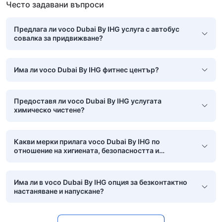
Често задавани въпроси
Предлага ли voco Dubai By IHG услуга с автобус
совалка за придвижване?
Има ли voco Dubai By IHG фитнес център?
Предоставя ли voco Dubai By IHG услугата
химическо чистене?
Какви мерки прилага voco Dubai By IHG по
отношение на хигиената, безопасността и
чистотата?
Има ли в voco Dubai By IHG опция за безконтактно
настаняване и напускане?