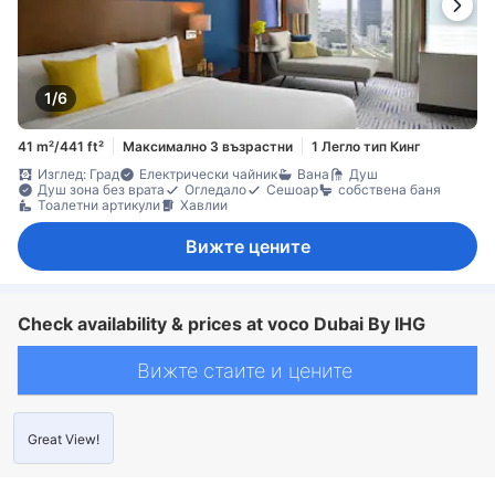
1/6
41 m²/441 ft²
Максимално 3 възрастни
1 Легло тип Кинг
Изглед: Град
Електрически чайник
Вана
Душ
Душ зона без врата
Огледало
Сешоар
собствена баня
Тоалетни артикули
Хавлии
Вижте цените
Check availability & prices at voco Dubai By IHG
Вижте стаите и цените
Great View!