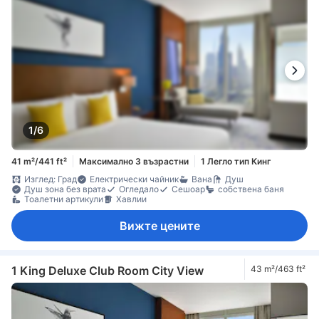
1/6
41 m²/441 ft²
Максимално 3 възрастни
1 Легло тип Кинг
Изглед: Град
Електрически чайник
Вана
Душ
Душ зона без врата
Огледало
Сешоар
собствена баня
Тоалетни артикули
Хавлии
Вижте цените
1 King Deluxe Club Room City View
43 m²/463 ft²