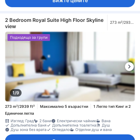
Вижте цените
2 Bedroom Royal Suite High Floor Skyline
273 m²/2939
view
ft²
Подходящо за групи
1/9
273 m²/2939 ft²
Максимално 5 възрастни
1 Легло тип Кинг и 2
Единични легла
Изглед: Град
2 бани
Електрически чайник
Вана
Допълнителна баня
Допълнителна тоалетна
Душ
Душ зона без врата
Огледало
Отделни душ и вана