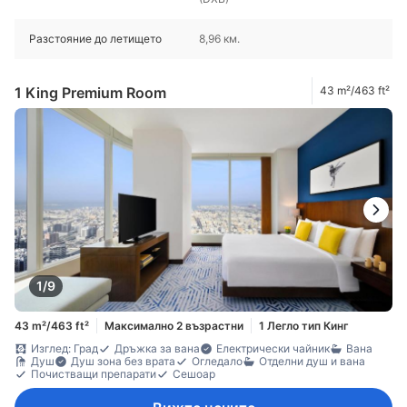
Разстояние до летището
8,96 км.
1 King Premium Room
43 m²/463 ft²
1/9
43 m²/463 ft²
Максимално 2 възрастни
1 Легло тип Кинг
Изглед: Град
Дръжка за вана
Електрически чайник
Вана
Душ
Душ зона без врата
Огледало
Отделни душ и вана
Почистващи препарати
Сешоар