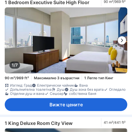
1 Bedroom Executive Suite High Floor
90 m²/969 ft²
1/7
90 m²/969 ft²
Максимално 3 възрастни
1 Легло тип Кинг
Изглед: Град
Електрически чайник
Вана
Допълнителна тоалетна
Душ
Душ зона без врата
Огледало
Отделни душ и вана
Сешоар
собствена баня
Вижте цените
1 King Deluxe Room City View
41 m²/441 ft²