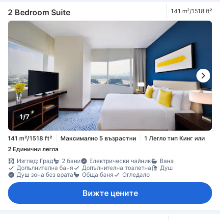
2 Bedroom Suite
141 m²/1518 ft²
1/7
141 m²/1518 ft²
Максимално 5 възрастни
1 Легло тип Кинг или
2 Единични легла
Изглед: Град
2 бани
Електрически чайник
Вана
Допълнителна баня
Допълнителна тоалетна
Душ
Душ зона без врата
Обща баня
Огледало
Вижте цените