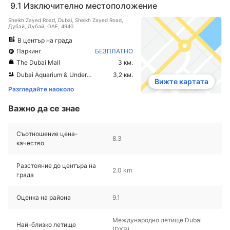
9.1
Изключително местоположение
Sheikh Zayed Road, Dubai, Sheikh Zayed Road,
Дубай, Дубай, ОАЕ, 4940
В център на града
Паркинг
БЕЗПЛАТНО
The Dubai Mall
3 км.
Dubai Aquarium & Underwater Zoo
3,2 км.
Вижте картата
Разгледайте наоколо
Важно да се знае
Съотношение цена-
8.3
качество
Разстояние до центъра на
2.0 km
града
Оценка на района
9.1
Международно летище Dubai
Най-близко летище
(DXB)