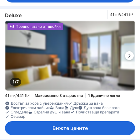
Deluxe
41 m²/441 ft²
Предпочитано от двойки
1/7
41 m²/441 ft²
Максимално 3 възрастни
1 Единично легло
Достъп за хора с увереждания
Дръжка за вана
Електрически чайник
Вана
Душ
Душ зона без врата
Огледало
Отделни душ и вана
Почистващи препарати
Сешоар
Вижте цените