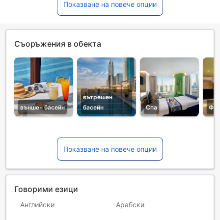
Показване на повече опции
Съоръжения в обекта
вътрешен
външен басейн
басейн
Спа
Фит
Показване на повече опции
Говорими езици
Английски
Арабски