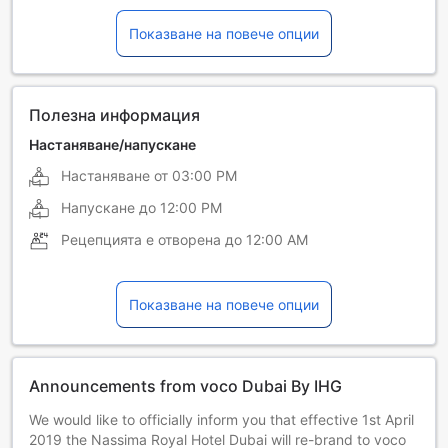
Виетнамски
Гръцки
Показване на повече опции
Датски
Индонезийски
Испански
Италиански
Китайски (мандарин)
Корейски
Полезна информация
Малайски
Немски
Настаняване/напускане
Настаняване от
03:00 PM
Непалски
Румънски
Напускане до
12:00 PM
Руски
Синхалски
Рецепцията е отворена до
12:00 AM
Тайландски
Тамилски
Турски
Украински
Показване на повече опции
Унгарски
Филипински
Френски
Хинди
Announcements from voco Dubai By IHG
Холандски
Шведски
We would like to officially inform you that effective 1st April
2019 the Nassima Royal Hotel Dubai will re-brand to voco