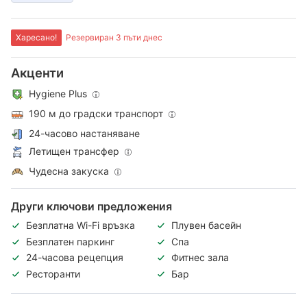
Харесано!
Резервиран 3 пъти днес
Акценти
Hygiene Plus
190 м до градски транспорт
24-часово настаняване
Летищен трансфер
Чудесна закуска
Други ключови предложения
Безплатна Wi-Fi връзка
Плувен басейн
Безплатен паркинг
Спа
24-часова рецепция
Фитнес зала
Ресторанти
Бар