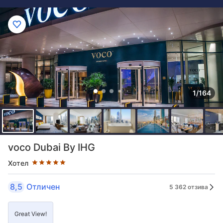
1/164
Оценка в звезди: 5 звезди
voco Dubai By IHG
Хотел
8,5
Отличен
5 362 отзива
Great View!