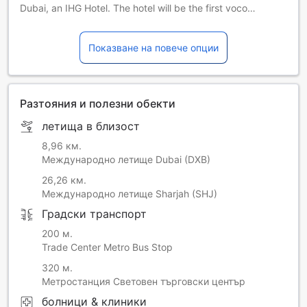
Dubai, an IHG Hotel. The hotel will be the first voco
branded hotel for InterContinental Hotels Group in the
Middle East.
Показване на повече опции
Разтояния и полезни обекти
летища в близост
8,96 км.
Международно летище Dubai (DXB)
26,26 км.
Международно летище Sharjah (SHJ)
Градски транспорт
200 м.
Trade Center Metro Bus Stop
320 м.
Метростанция Световен търговски център
болници & клиники