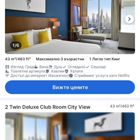
1/6
43 m²/463 ft²
Максимално 3 възрастни
1 Легло тип Кинг
Изглед: Град
Вана
Душ
Огледало
Сешоар
Тоалетни артикули
Хавлии
Халати
Достъп до интернет (безжичен)
Стрийминг услуга като Netflix
Вижте цените
2 Twin Deluxe Club Room City View
43 m²/463 ft²