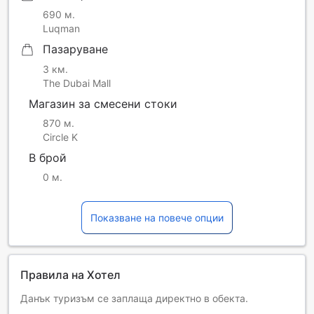
690 м.
Luqman
Пазаруване
3 км.
The Dubai Mall
Магазин за смесени стоки
870 м.
Circle K
В брой
0 м.
Показване на повече опции
Правила на Хотел
Данък туризъм се заплаща директно в обекта.
Деца и допълнителни легла