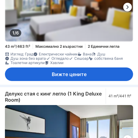
1/6
43 m²/463 ft²
Максимално 2 възрастни
2 Единични легла
Изглед: Град
Електрически чайник
Вана
Душ
Душ зона без врата
Огледало
Сешоар
собствена баня
Тоалетни артикули
Хавлии
Вижте цените
Делукс стая с кинг легло (1 King Deluxe
41 m²/441 ft²
Room)