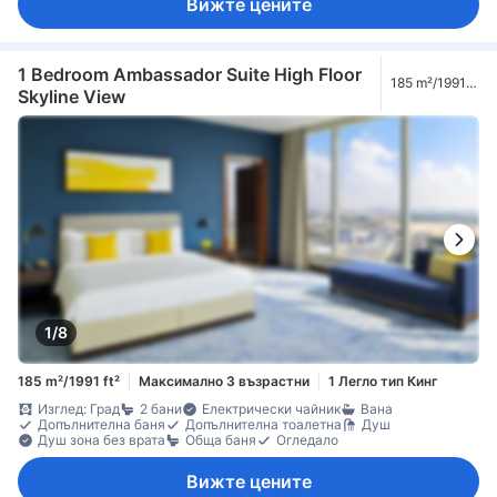
Вижте цените
1 Bedroom Ambassador Suite High Floor
185 m²/1991
Skyline View
ft²
1/8
185 m²/1991 ft²
Максимално 3 възрастни
1 Легло тип Кинг
Изглед: Град
2 бани
Електрически чайник
Вана
Допълнителна баня
Допълнителна тоалетна
Душ
Душ зона без врата
Обща баня
Огледало
Вижте цените