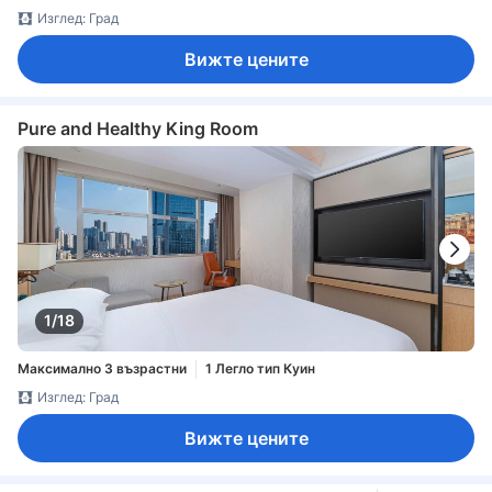
Изглед: Град
Вижте цените
Pure and Healthy King Room
1/18
Максимално 3 възрастни
1 Легло тип Куин
Изглед: Град
Вижте цените