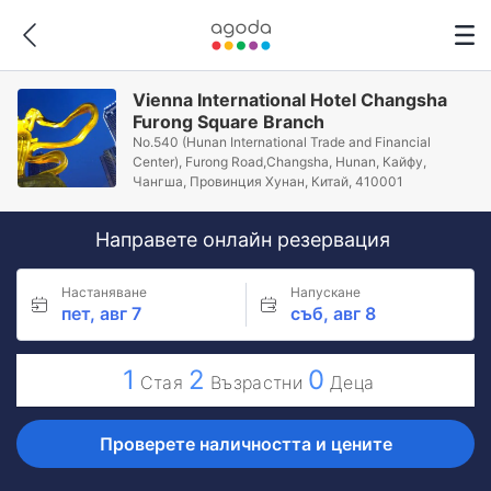
Vienna International Hotel Changsha
Furong Square Branch
No.540 (Hunan International Trade and Financial
Center), Furong Road,Changsha, Hunan, Кайфу,
Чангша, Провинция Хунан, Китай, 410001
Направете онлайн резервация
Настаняване
Напускане
пет, авг 7
съб, авг 8
1
2
0
Стая
Възрастни
Деца
Проверете наличността и цените