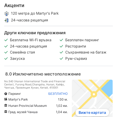
Акценти
120 метра до Martyr's Park
24-часова рецепция
Други ключови предложения
Безплатна Wi-Fi връзка
Безплатен паркинг
24-часова рецепция
Ресторанти
Семейна стая
Съхраняване на багаж
Закуска
Рум-сървиз
8.0
Изключително местоположение
No.540 (Hunan International Trade and Financial
Center), Furong Road,Changsha, Hunan, Кайфу,
Чангша, Провинция Хунан, Китай, 410001
Паркинг
БЕЗПЛАТНО
Martyr's Park
130 м.
Hunan Provincial Museum
1,02 км.
Град. музей Чанша
1,04 км.
Вижте картата