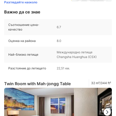
Разгледайте наоколо
Важно да се знае
Съотношение цена-
6.7
качество
Оценка на района
8.0
Международно летище
Най-близко летище
Changsha Huanghua (CSX)
Разстояние до летището
22,51 км.
Twin Room with Mah-jongg Table
32 m²/344 ft²