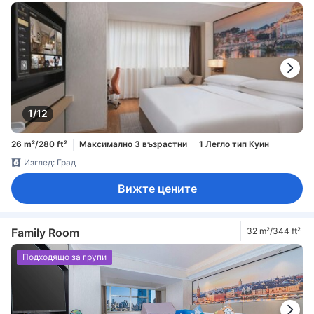
1/12
26 m²/280 ft²
Максимално 3 възрастни
1 Легло тип Куин
Изглед: Град
Вижте цените
Family Room
32 m²/344 ft²
Подходящо за групи