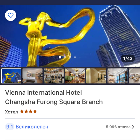
1/43
Оценка в звезди: 4 звезди
Vienna International Hotel
Changsha Furong Square Branch
Хотел
9,1
Великолепен
5 096 отзива