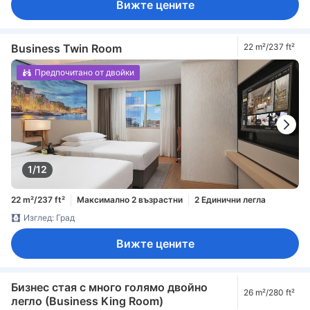
Вижте цените
Business Twin Room
22 m²/237 ft²
Предпочитано от двойки
1/12
22 m²/237 ft²
Максимално 2 възрастни
2 Единични легла
Изглед: Град
Вижте цените
Бизнес стая с много голямо двойно
26 m²/280 ft²
легло (Business King Room)