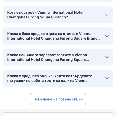
Branch?
Кога е построен Vienna International Hotel
Changsha Furong Square Branch?
Каква е била средната цена на стаята в Vienna
International Hotel Changsha Furong Square Branch
през последния месец?
Какво най-много харесват гостите в Vienna
International Hotel Changsha Furong Square
Branch?
Каква е средната оценка, която потвърдените
пътуващи по работа гости са дали на Vienna
International Hotel Changsha Furong Square
Branch?
Показване на повече опции