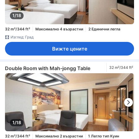
1/18
32 m²/344 ft²
Максимално 4 възрастни
2 Единични легла
Изглед: Град
Вижте цените
Double Room with Mah-jongg Table
32 m²/344 ft²
1/18
32 m²/344 ft²
Максимално 2 възрастни
1 Легло тип Куин