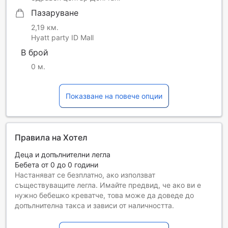
Пазаруване
2,19 км.
Hyatt party ID Mall
В брой
0 м.
Показване на повече опции
Правила на Хотел
Деца и допълнителни легла
Бебета от 0 до 0 години
Настаняват се безплатно, ако използват
съществуващите легла. Имайте предвид, че ако ви е
нужно бебешко креватче, това може да доведе до
допълнителна такса и зависи от наличността.
Деца от 1 до 17
Безплатен престой, ако се използват наличните легла.