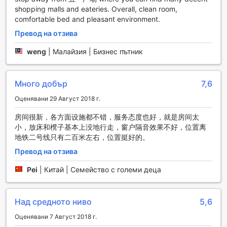
пътуващите, които ценят своето време. За удобство на
shopping malls and eateries. Overall, clean room,
гостите, е налично и помещение за съхранение на
comfortable bed and pleasant environment.
багаж, което ви позволява да разгледате града, без да
Превод на отзива
се притеснявате за личните си вещи. За пушачите е
предвидена специално обозначена зона, където могат
weng
|
Малайзия | Бизнес пътник
да се насладят на любимите си цигари в комфортна
обстановка. Всички тези удобства правят Vienna
International Hotel Changsha Furong Square Branch
Много добър
7,6
перфектен избор за вашия престой в Чангша.
Оценявани 29 Август 2018 г.
Транспортни удобства в Vienna International Hotel
房间很新，各方面设施都不错，服务态度也好，就是房间太
Changsha Furong Square Branch
小，放床和櫈子基本上没地行走，窗户隔音效果不好，位置离
地铁二号线只有二百米左右，位置挺好的。
Vienna International Hotel Changsha Furong Square Branch
предлага изключителни транспортни удобства, които
Превод на отзива
осигуряват комфорт и удобство на своите гости. С
безплатен паркинг, хотелът е идеален за посетители,
Pei
|
Китай | Семейство с големи деца
които пътуват с личен автомобил. Гостите могат да се
насладят на спокойствието да паркират колата си без
допълнителни разходи, което е особено удобно в
Над средното ниво
5,6
натоварените дни на пътуване.
Оценявани 7 Август 2018 г.
За тези, които предпочитат да не шофират, Vienna