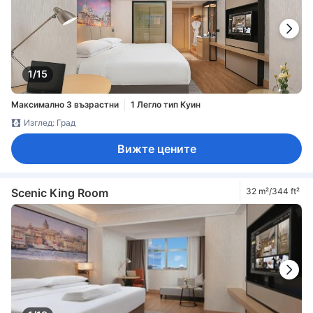
1/15
Максимално 3 възрастни
1 Легло тип Куин
Изглед: Град
Вижте цените
Scenic King Room
32 m²/344 ft²