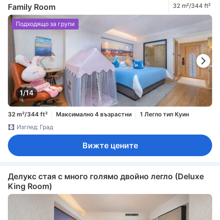
Family Room
32 m²/344 ft²
Подходящо за групи
1/14
32 m²/344 ft²
Максимално 4 възрастни
1 Легло тип Куин
Изглед: Град
Вижте цените
Делукс стая с много голямо двойно легло (Deluxe
King Room)