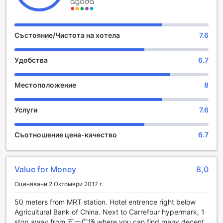
ден. Vienna International Hotel Changsha Furong Square
Branch е подходящ за семейства, тъй като предлага
безплатен престой за деца на възраст от 0 до 17
години, което го прави идеален избор за семейни
Състояние/Чистота на хотела
7.6
ваканции. С разнообразие от стаи, които могат да
отговорят на нуждите на всеки гост, хотелът обещава
Удобства
6.7
незабравимо изживяване в Чангша.
Удобства в Vienna International Hotel Changsha Furong
Местоположение
8
Square Branch
Услуги
7.6
Vienna International Hotel Changsha Furong Square Branch
предлага отлични удобства, които гарантират комфорт и
удобство на своите гости. С 24-часова рум-сървиз
Съотношение цена-качество
6.7
услуга, можете да се насладите на вкусни ястия и
напитки директно в стаята си, без да напускате уюта на
вашето пространство. Безплатният Wi-Fi достъп във
Value for Money
8,0
всички стаи и публични зони ви позволява да останете
свързани с близките си или да работите по важни
Оценявани 2 Октомври 2017 г.
проекти, без да се притеснявате за интернет
свързаността.
50 meters from MRT station. Hotel entrence right below
Хотелът предлага и удобства като експресно
Agricultural Bank of China. Next to Carrefour hypermark, 1
настаняване и напускане, което е идеално за
stop away from 五一广场 where you can find many decent