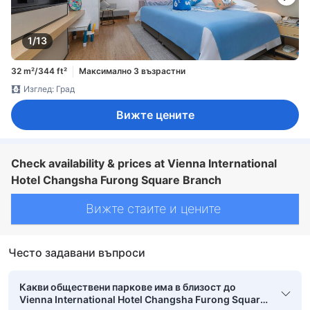
1/13
32 m²/344 ft²
Максимално 3 възрастни
Изглед: Град
Вижте цените
Check availability & prices at Vienna International
Hotel Changsha Furong Square Branch
Вижте стаите и цените
Често задавани въпроси
Какви обществени паркове има в близост до
Vienna International Hotel Changsha Furong Square