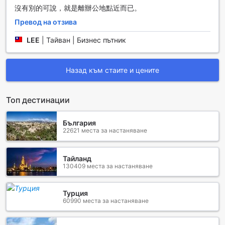
International предлага и услуги за наем на автомобили и
沒有別的可說，就是離辦公地點近而已。
таксиметрови услуги. Гостите могат лесно да наемат
Превод на отзива
кола, за да разгледат забележителностите на Чангша
или да се насладят на удобството на такси, което да ги
LEE
|
Тайван | Бизнес пътник
отведе до желаната дестинация. С тези транспортни
възможности, хотелът осигурява на своите гости
гъвкавост и свобода да планират своето пътуване по
Назад към стаите и цените
най-добрия начин.
Удобства в стаите на Vienna International Hotel
Топ дестинации
Changsha Furong Square Branch
България
В Vienna International Hotel Changsha Furong Square
22621 места за настаняване
Branch, всяка стая е проектирана с внимание към
детайла, за да осигури комфорт и удобство на своите
гости. Системата за климатизация осигурява идеалната
Тайланд
температура, независимо от сезона, докато blackout
130409 места за настаняване
завесите позволяват на светлината да не нарушава
вашия сън, създавайки уютна и тиха обстановка.
Турция
Леглата, облечени в качествени спални
60990 места за настаняване
принадлежности, обещават приятен и релаксиращ сън,
а предоставените хавлии и тоалетни принадлежности
добавят допълнителен лукс към вашето изживяване.