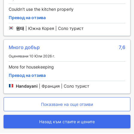
Trendy Hostel в Париж предлага разнообразие от
транспортни удобства, които ще направят вашето
Couldn't use the kitchen properly
пътуване още по-приятно и удобно. За тези, които
Превод на отзива
желаят да опознаят града, хостелът предлага услуги за
организиране на обиколки, които ще ви отведат до най-
원태
|
Южна Корея | Соло турист
забележителните места в столицата. Независимо дали
искате да се потопите в културата на Париж или да се
насладите на гастрономичните му удоволствия, нашите
Много добър
7,6
обиколки ще ви предоставят уникален поглед към
града.
Оценявани 10 Юли 2026 г.
За вашето удобство, Trendy Hostel разполага с паркинг
More for housekeeping
на място, който предлага възможност за
самостоятелно паркиране. Имайте предвид, че се
Превод на отзива
прилагат такси за паркиране, но това е малка цена за
спокойствието, което получавате, знаейки, че вашият
Handayani
|
Франция | Соло турист
автомобил е в безопасност. Освен това, нашият хостел
предлага и услуги за трансфер и такси, което ви
позволява лесно да се придвижвате из града и да
Показване на още отзиви
стигате до желаните от вас дестинации с минимални
усилия.
Назад към стаите и цените
Вкусно изживяване в Trendy Hostel