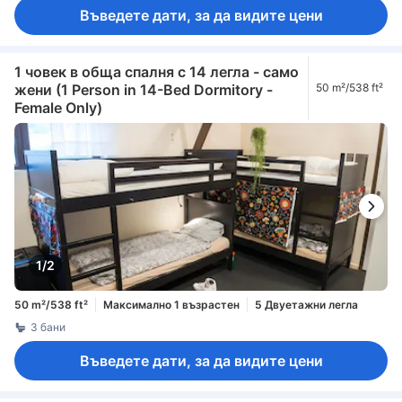
Въведете дати, за да видите цени
1 човек в обща спалня с 14 легла - само
жени (1 Person in 14-Bed Dormitory -
50 m²/538 ft²
Female Only)
1/2
50 m²/538 ft²
Максимално 1 възрастен
5 Двуетажни легла
3 бани
Въведете дати, за да видите цени