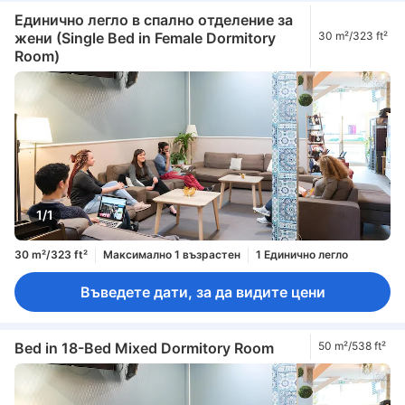
Единично легло в спално отделение за
жени (Single Bed in Female Dormitory
30 m²/323 ft²
Room)
1/1
30 m²/323 ft²
Максимално 1 възрастен
1 Единично легло
Въведете дати, за да видите цени
Bed in 18-Bed Mixed Dormitory Room
50 m²/538 ft²