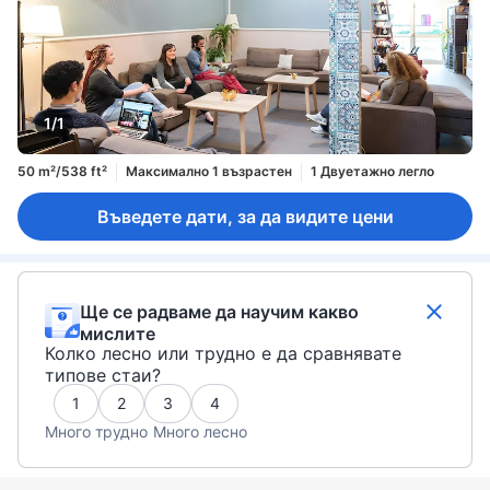
1/1
50 m²/538 ft²
Максимално 1 възрастен
1 Двуетажно легло
Въведете дати, за да видите цени
Ще се радваме да научим какво
мислите
Колко лесно или трудно е да сравнявате
типове стаи?
1
2
3
4
Много трудно
Много лесно