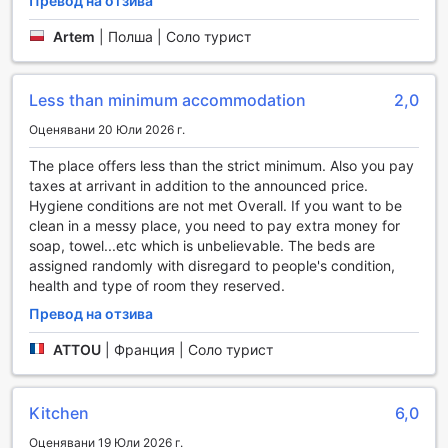
Превод на отзива
изключителни удобства, които гарантират комфорт и
безпроблемен престой. Сред тях е услугата за пране,
Artem
|
Полша | Соло турист
която позволява на пътниците да се освободят от
грижите за чистото си облекло, а ежедневното
почистване на стаите осигурява свежест и уют. За тези,
Less than minimum accommodation
2,0
които искат да се насладят на храната в уюта на своята
Оценявани 20 Юли 2026 г.
стая, наличната стая за обслужване е идеалното
решение, а автоматът за закуски и напитки е на
The place offers less than the strict minimum. Also you pay
разположение за бързи и лесни закуски по всяко
taxes at arrivant in addition to the announced price.
време.
Hygiene conditions are not met Overall. If you want to be
С Trendy Hostel, свързаността е на първо място.
clean in a messy place, you need to pay extra money for
Гостите могат да се възползват от безплатен Wi-Fi в
soap, towel...etc which is unbelievable. The beds are
стаите, както и в обществените зони, което позволява
assigned randomly with disregard to people's condition,
лесен достъп до интернет за работа или планиране на
health and type of room they reserved.
следващите приключения в Париж. Услугата за
Превод на отзива
експресно настаняване и напускане, както и
възможността за съхранение на багаж, допълват
ATTOU
|
Франция | Соло турист
удобствата, предлагани от хостела, като правят
престоя на всеки гост още по-приятен.
Kitchen
6,0
Транспортни удобства в Trendy Hostel
Оценявани 19 Юли 2026 г.