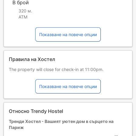
В брой
320 м.
ATM
Показване на повече опции
Правила на Хостел
The property will close for check-in at 11:00pm.
Деца и допълнителни легла
Деца от 0 до 1
Показване на повече опции
Безплатен престой, ако се използват наличните легла.
Възможността за допълнителни легла зависи от
избрания тип стая. За повече информация вижте
капацитета на отделните стаи.
Относно Trendy Hostel
При резервиране на повече от 5 стаи е възможно да се
прилагат различни условия и допълнителни плащания.
Тренди Хостел - Вашият уютен дом в сърцето на
Париж