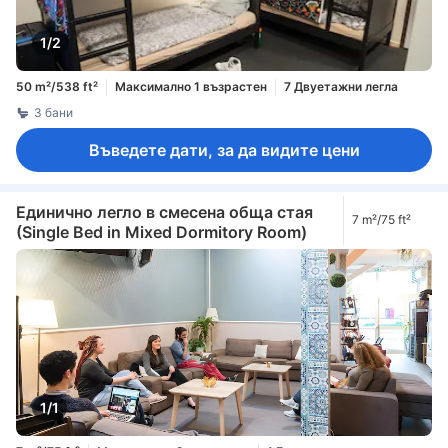
1/2
50 m²/538 ft²
Максимално 1 възрастен
7 Двуетажни легла
3 бани
Въведете дати, за да видите цени
Единично легло в смесена обща стая
7 m²/75 ft²
(Single Bed in Mixed Dormitory Room)
1/1