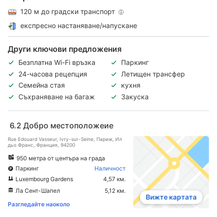
120 м до градски транспорт
експресно настаняване/напускане
Други ключови предложения
Безплатна Wi-Fi връзка
Паркинг
24-часова рецепция
Летищен трансфер
Семейна стая
кухня
Съхраняване на багаж
Закуска
6.2
Добро местоположеие
Rue Edouard Vasseur, Ivry-sur-Seine, Париж, Ил
дьо Франс, Франция, 94200
950 метра от центъра на града
Паркинг
Наличност
Luxembourg Gardens
4,57 км.
Ла Сент-Шапел
5,12 км.
Вижте картата
Разгледайте наоколо