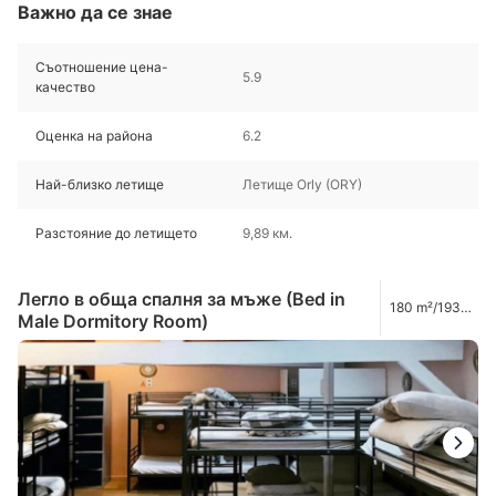
Важно да се знае
Съотношение цена-
5.9
качество
Оценка на района
6.2
Най-близко летище
Летище Orly (ORY)
Разстояние до летището
9,89 км.
Легло в обща спалня за мъже (Bed in
180 m²/1938
Male Dormitory Room)
ft²