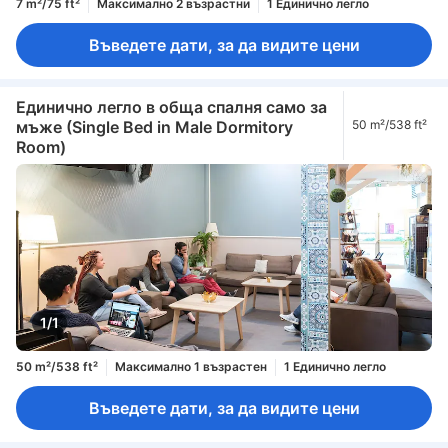
7 m²/75 ft²
Максимално 2 възрастни
1 Единично легло
Въведете дати, за да видите цени
Единично легло в обща спалня само за
мъже (Single Bed in Male Dormitory
50 m²/538 ft²
Room)
1/1
50 m²/538 ft²
Максимално 1 възрастен
1 Единично легло
Въведете дати, за да видите цени