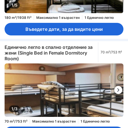
1/5
180 m²/1938 ft²
Максимално 1 възрастен
1 Единично легло
Въведете дати, за да видите цени
Единично легло в спално отделение за
жени (Single Bed in Female Dormitory
70 m²/753 ft²
Room)
1/3
70 m²/753 ft²
Максимално 1 възрастен
1 Единично легло