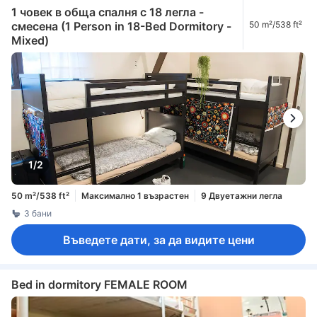
1 човек в обща спалня с 18 легла -
смесена (1 Person in 18-Bed Dormitory -
50 m²/538 ft²
Mixed)
1/2
50 m²/538 ft²
Максимално 1 възрастен
9 Двуетажни легла
3 бани
Въведете дати, за да видите цени
Bed in dormitory FEMALE ROOM