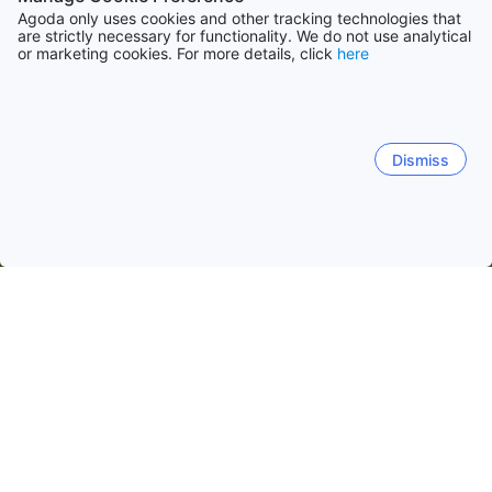
Agoda only uses cookies and other tracking technologies that
are strictly necessary for functionality. We do not use analytical
or marketing cookies. For more details, click
here
Dismiss
Начало
Индия Обекти
Национална територия Делхи Обект
New Delhi
Шахдара
Kapashera
Dera Mandi
C
Южен Делхи
Международно летище Индира Ганди