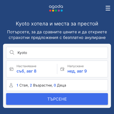
Kyoto хотела и места за престой
Потърсете, за да сравните цените и да откриете
страхотни предложения с безплатно анулиране
Kyoto
Настаняване
Напускане
съб, авг 8
нед, авг 9
1
Стая,
2
Възрастни,
0
Деца
ТЪРСЕНЕ