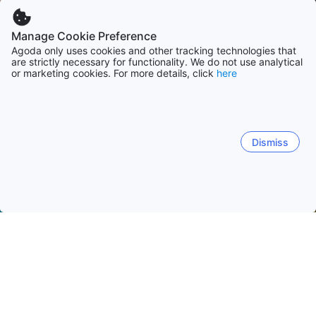
Manage Cookie Preference
Agoda only uses cookies and other tracking technologies that
are strictly necessary for functionality. We do not use analytical
or marketing cookies. For more details, click
here
Dismiss
Начало
Франция Обекти
Регион Прованс-Алпи-Лазурен бр
Ница
Кан
Марсилия
Свети-Рафаел
Фрежус
Център на Ница
Фаброн
Крайбрежие на Ница
Га