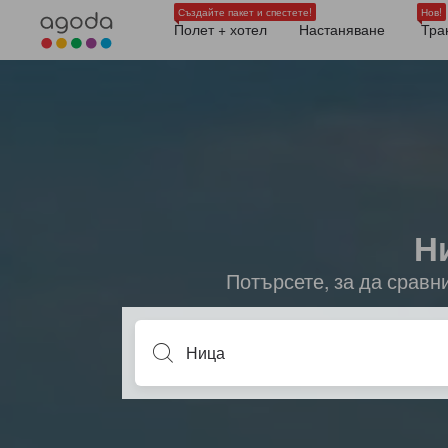
Създайте пакет и спестете!
Нов!
Полет + хотел
Настаняване
Тра
Н
Потърсете, за да сравн