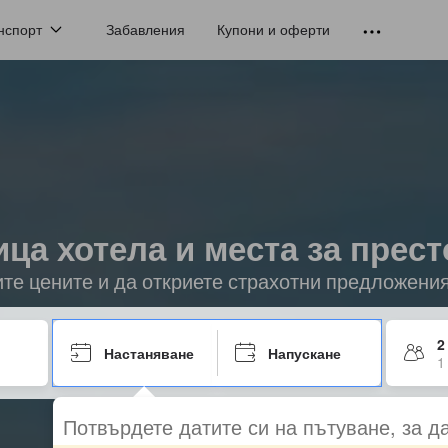
нспорт
Забавления
Купони и оферти
ица хотела и места за прест
ите цените и да откриете страхотни предложени
2
Настаняване
Напускане
1
Потвърдете датите си на пътуване, за д