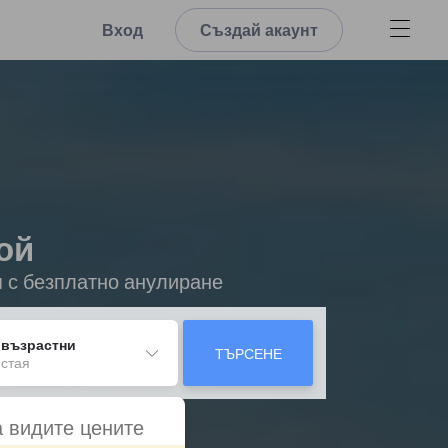
Вход
Създай акаунт
ой
я с безплатно анулиране
 възрастни
ТЪРСЕНЕ
 стая
а видите цените