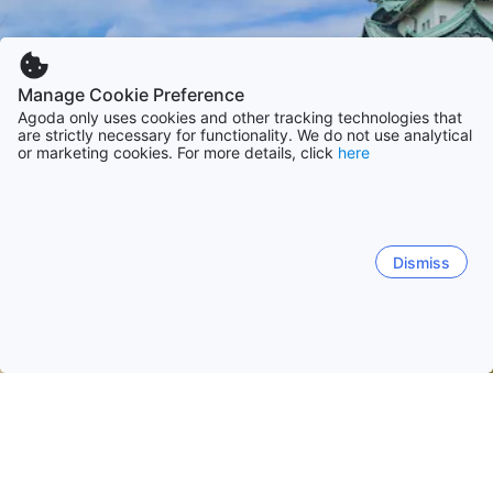
Manage Cookie Preference
Agoda only uses cookies and other tracking technologies that
are strictly necessary for functionality. We do not use analytical
or marketing cookies. For more details, click
here
Dismiss
Начало
Япония Обекти
Аичи Обекти
Nagoya
Nagoya
Chita
Toyohashi
Toyota
Tahara
O