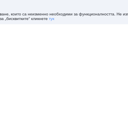
дяване, които са неизменно необходими за функционалността. Не и
за „бисквитките“ кликнете
тук
отели
>
Сен-Никола-ла-Шапел евтини хотели
а-ла-Шапел?
а-ла-Шапел този уикенд?
а-ла-Шапел тази вечер?