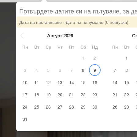
Потвърдете датите си на пътуване, за д
Дата на настаняване - Дата на напускане
(0 нощувки)
Август 2026
С
Пн
Вт
Ср
Чт
Пт
Сб
Нд
Пн
Вт
1
2
1
3
4
5
6
7
8
9
7
8
10
11
12
13
14
15
16
14
15
17
18
19
20
21
22
23
21
22
24
25
26
27
28
29
30
28
29
31