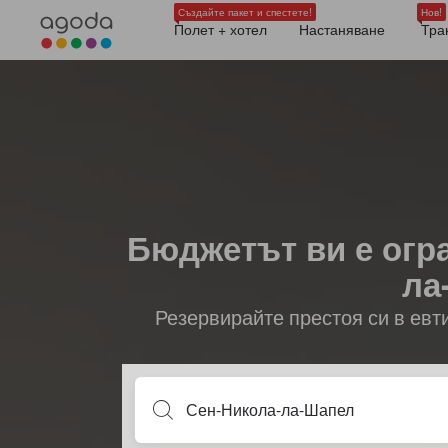
Създайте пакет и спестете!
Нов!
Полет + хотел
Настаняване
Тра
Бюджетът ви е огр
ла
Резервирайте престоя си в евт