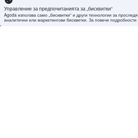
Управление за предпочитанията за „бисквитки“
Agoda използва само „бисквитки“ и други технологии за просле
аналитични или маркетингови бисквитки. За повече подробности 
Начало
>
Свят
>
Франция Хотели
>
Рона-Алпи Х
Често задавани въпроси
Каква е средната цена за хотел в Сен-Никол
Каква е средната цена за хотел в Сен-Никол
Каква е средната цена за хотел в Сен-Никол