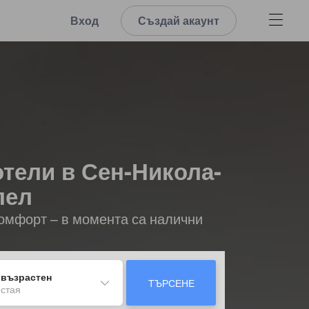
Вход
Създай акаунт
тели в Сен-Никола-
пел
комфорт – в момента са налични
 възрастен
ТЪРСЕНЕ
 стая