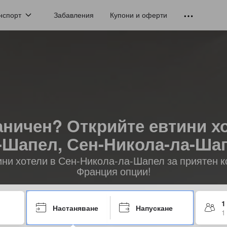
нспорт
Забавления
Купони и оферти
аничен? Открийте евтини хо
-Шапел, Сен-Никола-ла-Ша
ини хотели в Сен-Никола-ла-Шапел за приятен 
Франция опции!
1
Настаняване
Напускане
1