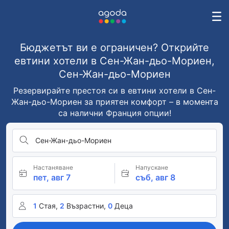
Бюджетът ви е ограничен? Открийте
евтини хотели в Сен-Жан-дьо-Мориен,
Сен-Жан-дьо-Мориен
Резервирайте престоя си в евтини хотели в Сен-
Жан-дьо-Мориен за приятен комфорт – в момента
са налични Франция опции!
Сен-Жан-дьо-Мориен
Настаняване
Напускане
пет, авг 7
съб, авг 8
1
Стая,
2
Възрастни,
0
Деца