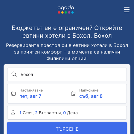
Бюджетът ви е ограничен? Открийте
евтини хотели в Бохол, Бохол
Резервирайте престоя си в евтини хотели в Бохол
за приятен комфорт – в момента са налични
Филипини опции!
Бохол
Настаняване
Напускане
пет, авг 7
съб, авг 8
1
Стая,
2
Възрастни,
0
Деца
ТЪРСЕНЕ