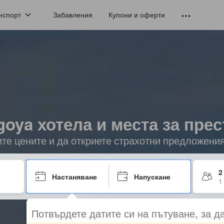
нспорт
Забавления
Купони и оферти
goya хотела и места за прес
ите цените и да откриете страхотни предложени
2
Настаняване
Напускане
1
Потвърдете датите си на пътуване, за д