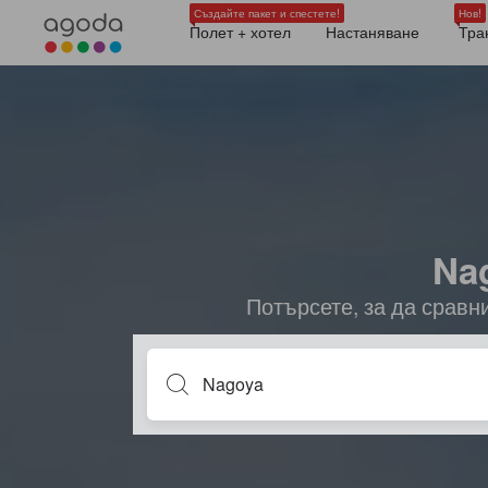
Създайте пакет и спестете!
Нов!
Полет + хотел
Настаняване
Тра
Na
Потърсете, за да сравн