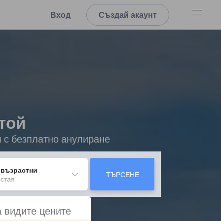
Вход
Създай акаунт
той
я с безплатно анулиране
 възрастни
ТЪРСЕНЕ
 стая
а видите цените