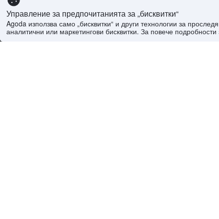
Управление за предпочитанията за „бисквитки“
Agoda използва само „бисквитки“ и други технологии за просле
аналитични или маркетингови бисквитки. За повече подробности 
Начало
>
Свят
>
Франция Хотели
>
Рона-Алпи Х
Често задавани въпроси
Каква е средната цена за хотел в Tain-l'Hermi
Каква е средната цена за хотел в Tain-l'Hermi
Каква е средната цена за хотел в Tain-l'Hermi
Кои са най-популярните хотели в Tain-l'Hermi