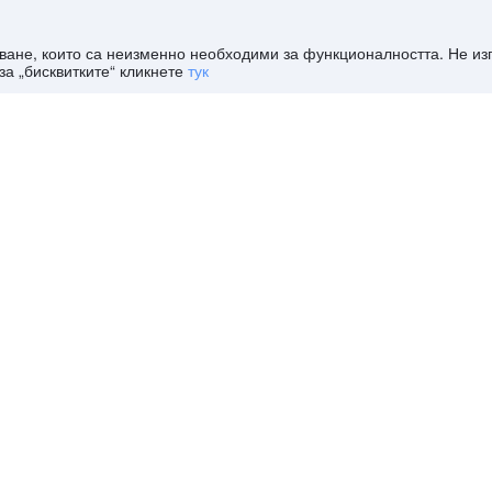
дяване, които са неизменно необходими за функционалността. Не и
за „бисквитките“ кликнете
тук
отели
>
Tain-l'Hermitage обслужвани апартаменти
tage?
tage този уикенд?
tage тази вечер?
tage?