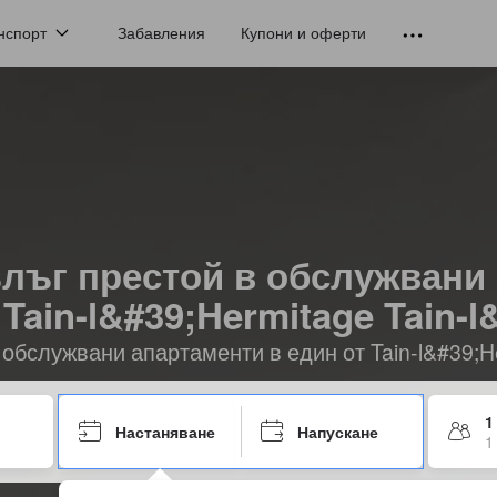
нспорт
Забавления
Купони и оферти
лъг престой в обслужвани
Tain-l&#39;Hermitage Tain-l
обслужвани апартаменти в един от Tain-l&#39;H
1
Настаняване
Напускане
1