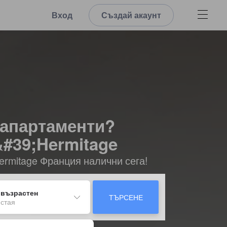
Вход
Създай акаунт
 апартаменти?
&#39;Hermitage
ermitage Франция налични сега!
 възрастен
ТЪРСЕНЕ
 стая