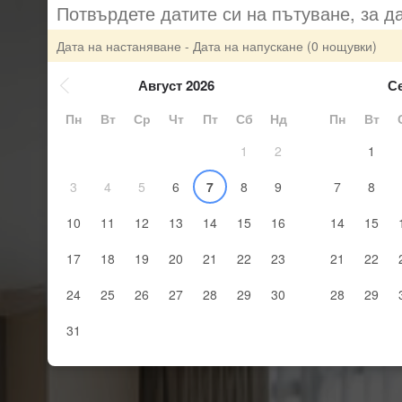
Потвърдете датите си на пътуване, за д
Дата на настаняване - Дата на напускане
(0 нощувки)
Август 2026
С
Пн
Вт
Ср
Чт
Пт
Сб
Нд
Пн
Вт
1
2
1
3
4
5
6
7
8
9
7
8
10
11
12
13
14
15
16
14
15
17
18
19
20
21
22
23
21
22
24
25
26
27
28
29
30
28
29
31