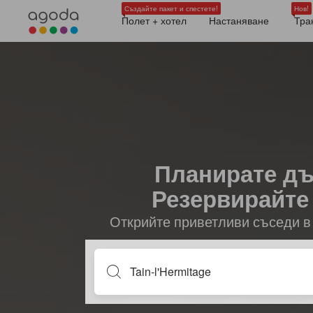
Създайте пакет и спестете!
Нов!
Полет + хотел
Настаняване
Тра
Планирате дъ
Резервирайте 
Открийте приветливи съседи в 