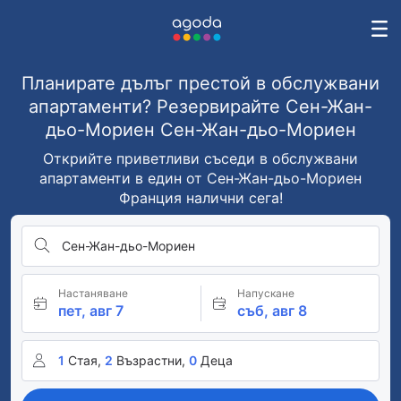
Планирате дълъг престой в обслужвани
апартаменти? Резервирайте Сен-Жан-
дьо-Мориен Сен-Жан-дьо-Мориен
Открийте приветливи съседи в обслужвани
апартаменти в един от Сен-Жан-дьо-Мориен
Франция налични сега!
Сен-Жан-дьо-Мориен
Настаняване
Напускане
пет, авг 7
съб, авг 8
1
Стая,
2
Възрастни,
0
Деца