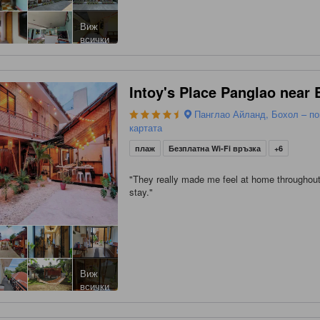
Виж
всички
Intoy's Place Panglao near
Панглао Айланд, Бохол – по
картата
плаж
Безплатна Wi-Fi връзка
+6
"
They really made me feel at home throughout
stay.
"
Виж
всички