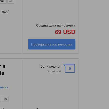
сейн
+5
hotel.
"
Средна цена на нощувка
69 USD
Проверка на наличността
т в
Великолепен
9
43 отзива
ia
ане на
+6