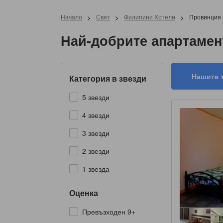
Начало
>
Свят
>
Филипини Хотели
>
Провинция 
Най-добрите апартамен
Нашите 
Категория в звезди
5 звезди
4 звезди
3 звезди
2 звезди
1 звезда
Оценка
Превъзходен 9+