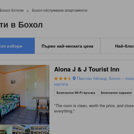
Бохол Хотели
>
Бохол обслужвани апартаменти
ти в Бохол
топ избори
Първо най-ниската цена
Най-бли
Alona J & J Tourist Inn
Панглао Айланд, Бохол – пока
картата
Безплатна Wi-Fi връзка
Безплатен паркинг
"
The room is clean, worth the price, and close
everything.
"