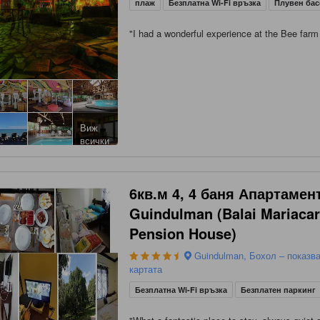
плаж
Безплатна Wi-Fi връзка
Плувен ба
"
I had a wonderful experience at the Bee farm 
Виж
всички
6кв.м 4, 4 баня Апартамен
Guindulman (Balai Mariacar
Pension House)
Guindulman, Бохол – показв
картата
Безплатна Wi-Fi връзка
Безплатен паркинг