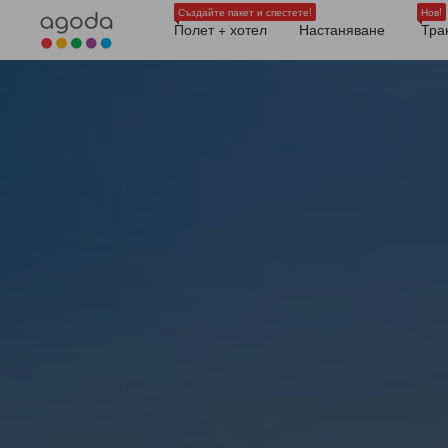
Създайте пакет и спестете!
Нов!
Полет + хотел
Настаняване
Тра