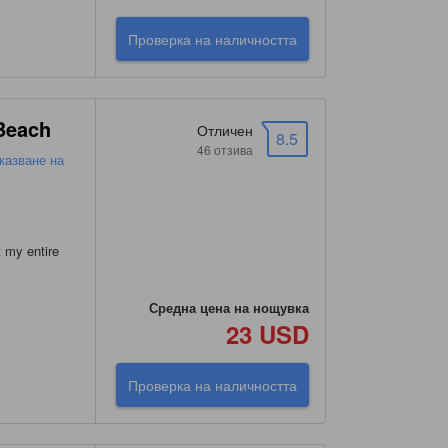
Проверка на наличността
 Beach
Отличен
8.5
46 отзива
казване на
 my entire
Средна цена на нощувка
23 USD
Проверка на наличността