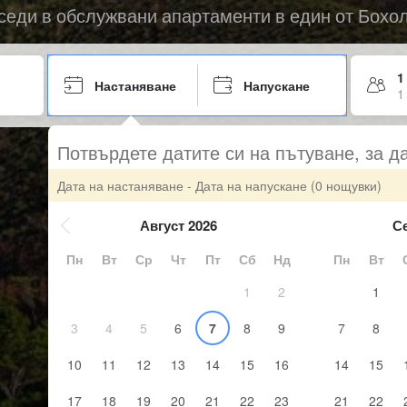
седи в обслужвани апартаменти в един от Бохол
1
Настаняване
Напускане
1
Потвърдете датите си на пътуване, за д
Дата на настаняване - Дата на напускане
(0 нощувки)
Август 2026
С
Пн
Вт
Ср
Чт
Пт
Сб
Нд
Пн
Вт
1
2
1
3
4
5
6
7
8
9
7
8
10
11
12
13
14
15
16
14
15
17
18
19
20
21
22
23
21
22