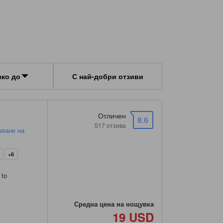
зко до
С най-добри отзиви
Отличен
8.6
517 отзива
зване на
+6
 to
Средна цена на нощувка
19 USD