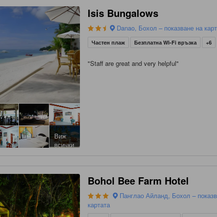
Isis Bungalows
Danao, Бохол – показване на кар
Частен плаж
Безплатна Wi-Fi връзка
+6
"
Staff are great and very helpful
"
Виж
всички
Bohol Bee Farm Hotel
Панглао Айланд, Бохол – показв
картата