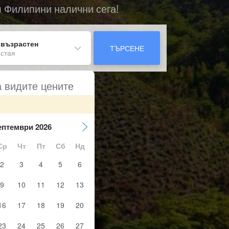
 Филипини налични сега!
 възрастен
ТЪРСЕНЕ
 стая
а видите цените
ептември 2026
Ср
Чт
Пт
Сб
Нд
2
3
4
5
6
9
10
11
12
13
16
17
18
19
20
23
24
25
26
27