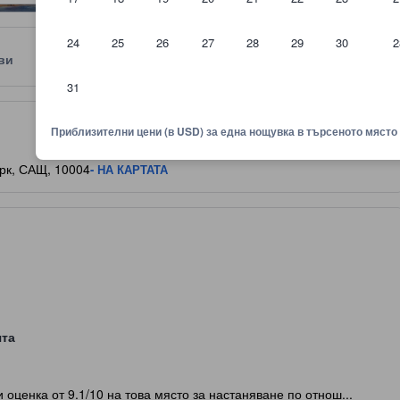
24
25
26
27
28
29
30
2
ви
Местоположение
Правила
31
няване показва комфорта, удобствата и съоръженията, които да оч
Приблизителни цени (в USD) за една нощувка в търсеното място
орк, САЩ, 10004
- НА КАРТАТА
ята
и оценка от 9.1/10 на това място за настаняване по отнош...