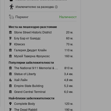
Изключително за разходка
Паркинг
Наличност
Места на пешеходно разстояние
Stone Street Historic District
20 м.
Блу Бар ет Баярдс
60 м.
Юлисиз
70 м.
Галерия Джудит Клайн
110 м.
Музей Таверна Фроунсес
160 м.
Популярни забележителности
The National 9/11 Memorial & Museum
810 м.
Statue of Liberty
3,4 км.
Хай Лайн
4,8 км.
Empire State Building
5,3 км.
Grand Central Terminal
6,0 км.
Най-близки забележителности
Complete Body
120 м.
The Dead Rabbit
190 м.