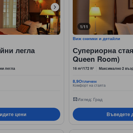
1/11
Виж снимки и детайли
ойни легла
Супериорна стая 
Queen Room)
ни легла
16 m²/172 ft²
Максимално 2 въз
8,9
Отличен
Комфорт на стаята
Изглед: Град
видите цени
Въведете д