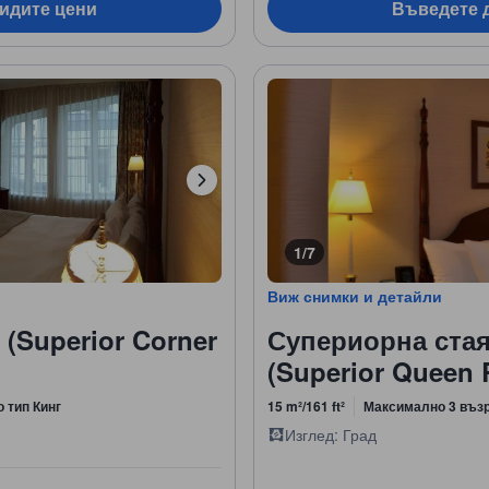
видите цени
Въведете д
1/7
Виж снимки и детайли
(Superior Corner
Супериорна стая
(Superior Queen
о тип Кинг
15 m²/161 ft²
Максимално 3 въз
Изглед: Град