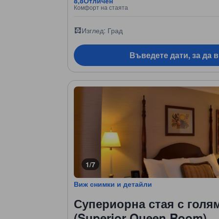
8,8
Отличен
Комфорт на стаята
Изглед: Град
Въведете дати, за да 
1/7
Виж снимки и детайли
Супериорна стая с голя
(Superior Queen Room)