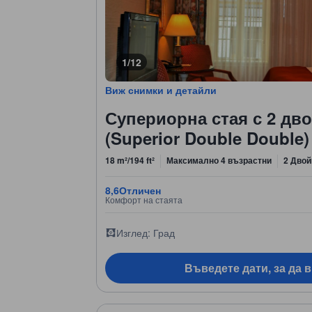
1/12
Виж снимки и детайли
Супериорна стая с 2 дв
(Superior Double Double)
18 m²/194 ft²
Максимално 4 възрастни
2 Двой
8,6
Отличен
Комфорт на стаята
Изглед: Град
Въведете дати, за да 