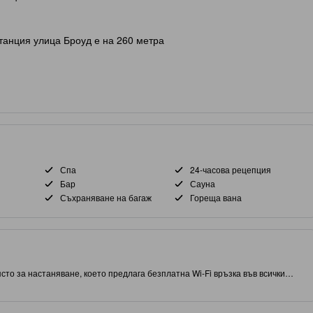
танция улица Броуд е на 260 метра
Спа
24-часова рецепция
Бар
Сауна
Съхраняване на багаж
Гореща вана
сто за настаняване, което предлага безплатна Wi-Fi връзка във всички
т от Ню Йорк, този обект ви дава близък достъп до атракции и интересни
 известния обект: Central Park. С оценка от 3.0 звезди, този обект
рна стая на място.