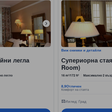
1/10
Виж снимки и детайли
ойни легла
Супериорна стая 
Room)
но легло
16 m²/172 ft²
Максимално 2 въз
8,9
Отличен
Комфорт на стаята
Изглед: Град