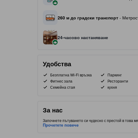
260 м до градски транспорт
- Метрос
24-часово настаняване
Удобства
Безплатна Wi-Fi връзка
Паркинг
Фитнес зала
Ресторанти
Семейна стая
кухня
За нас
Започнете пътуването си чудесно с престой в това мя
стаи. С удобно разположение до Финансов район, час
Прочетете повече
места за хранене. Не си тръгвайте, преди да посетите
предоставя на гостите достъп до сауна, джакузи и па