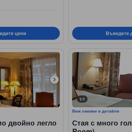
видите цени
Въведете д
1/1
Виж снимки и детайли
мо двойно легло
Стая с много го
Room)