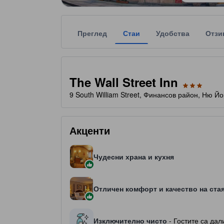
Преглед
Стаи
Удобства
Отзи
Всяка звездна категоризация на обекта за наста
tooltip
3 звезди от общо 5
The Wall Street Inn
9 South William Street, Финансов район, Ню Й
Акценти
Чудесни храна и кухня
Отличен комфорт и качество на ста
Изключително чисто
- Гостите са дал