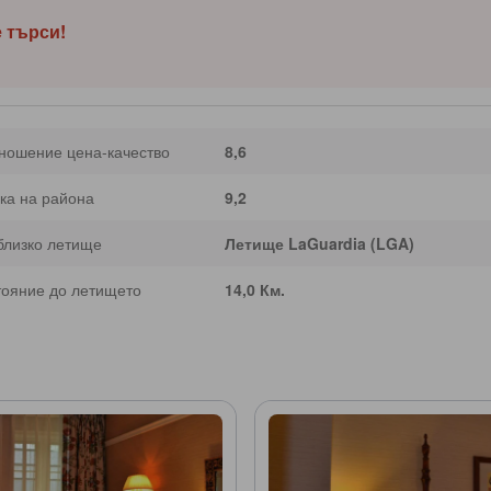
е търси!
ношение цена-качество
8,6
ка на района
9,2
близко летище
Летище LaGuardia (LGA)
тояние до летището
14,0 Км.