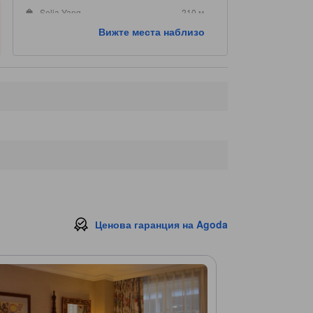
Selia Yang
210 м.
Калърс Америка Шоп & Галерия Inc
220 м.
Вижте места наблизо
Charging Bull (Wall Street Bull)
220 м.
Ценова гаранция на Agoda