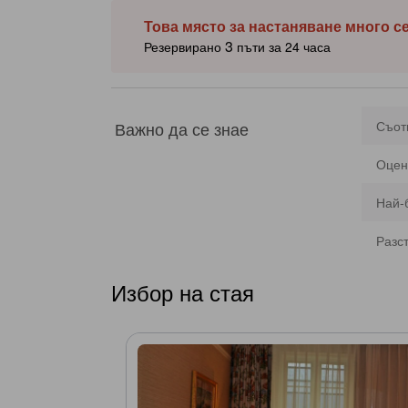
Това място за настаняване много с
3
Резервирано
пъти за 24 часа
Важно да се знае
Съот
Оцен
Най-
Разс
Избор на стая