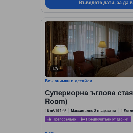
Въведете дати, за да 
1/8
Виж снимки и детайли
Супериорна ъглова стая 
Room)
18 m²/194 ft²
Максимално 2 възрастни
1 Легл
Препоръчано
Предпочитано от двойки