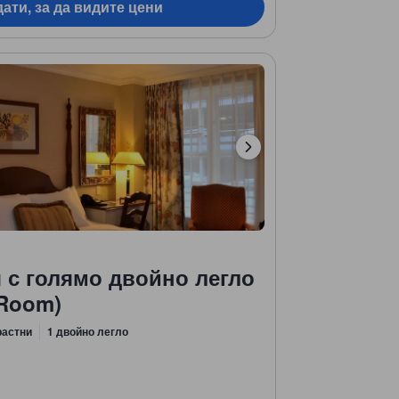
ати, за да видите цени
 с голямо двойно легло
 Room)
растни
1 двойно легло