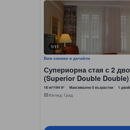
1/11
Виж снимки и детайли
Супериорна стая с 2 дв
(Superior Double Double)
18 m²/194 ft²
Максимално 5 възрастни
1 двой
Изглед: Град