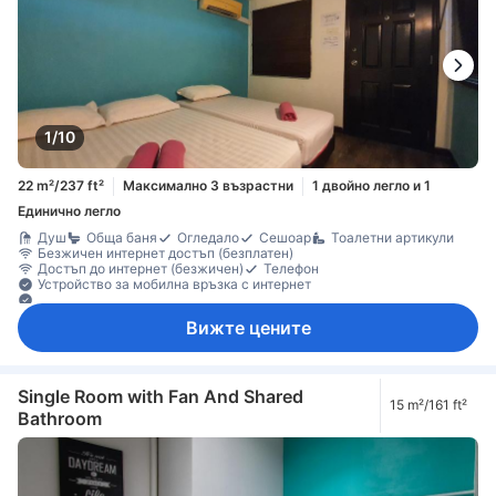
1/10
22 m²/237 ft²
Максимално 3 възрастни
1 двойно легло и 1
Единично легло
Душ
Обща баня
Огледало
Сешоар
Тоалетни артикули
Безжичен интернет достъп (безплатен)
Достъп до интернет (безжичен)
Телефон
Устройство за мобилна връзка с интернет
Ел. контакт близо до леглото
Вижте цените
Single Room with Fan And Shared
15 m²/161 ft²
Bathroom