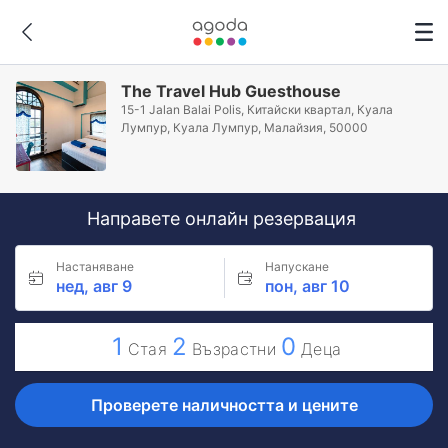
The Travel Hub Guesthouse
15-1 Jalan Balai Polis, Китайски квартал, Куала
Лумпур, Куала Лумпур, Малайзия, 50000
Направете онлайн резервация
Настаняване
Напускане
нед, авг 9
пон, авг 10
1
2
0
Стая
Възрастни
Деца
Проверете наличността и цените