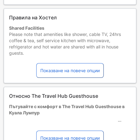
Правила на Хостел
Shared Facilities
Please note that amenities like shower, cable TV, 24hrs
coffee & tea, self service kitchen with microwave,
refrigerator and hot water are shared with all in house
guests.
Обектът изисква плащането на възвръщаем
гаранционен депозит в случай на възникнали
Показване на повече опции
допълнителни такси или щети по време на престоя.
Размерът му зависи от продължителността на престоя
и/или от размера на резервираната стая. Свържете се
с обекта за повече информация.
Относно The Travel Hub Guesthouse
Деца и допълнителни легла
Бебета от 0 до 1 години
Пътувайте с комфорт в The Travel Hub Guesthouse в
Настаняват се безплатно, ако използват
Куала Лумпур
съществуващите легла. Имайте предвид, че ако ви е
нужно бебешко креватче, това може да доведе до
Добре дошли в The Travel Hub Guesthouse, уютен 1-
допълнителна такса и зависи от наличността.
звезден хотел, разположен в сърцето на Куала Лумпур,
Деца от 2 до 12
Малайзия. С удобна локация само на 5 километра от
Показване на повече опции