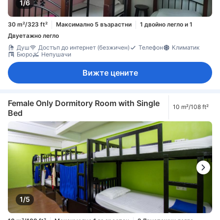
1/6
30 m²/323 ft²
Максимално 5 възрастни
1 двойно легло и 1
Двуетажно легло
Душ
Достъп до интернет (безжичен)
Телефон
Климатик
Бюро
Непушачи
Вижте цените
Female Only Dormitory Room with Single
10 m²/108 ft²
Bed
1/5