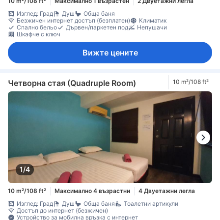
10 m²/108 ft²
Максимално 1 възрастен
2 Двуетажни легла
Изглед: Град
Душ
Обща баня
Безжичен интернет достъп (безплатен)
Климатик
Спално бельо
Дървен/паркетен под
Непушачи
Шкафче с ключ
Вижте цените
Четворна стая (Quadruple Room)
10 m²/108 ft²
1/4
10 m²/108 ft²
Максимално 4 възрастни
4 Двуетажни легла
Изглед: Град
Душ
Обща баня
Тоалетни артикули
Достъп до интернет (безжичен)
Устройство за мобилна връзка с интернет