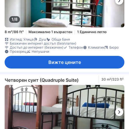
1/8
8 m²/86 ft²
Максимално 1 възрастен
1 Единично легло
Изглед: Улица
Душ
Обща баня
Безжичен интернет достъп (безплатен)
Достъп до интернет (безжичен)
Телефон
Климатик
Бюро
Прозорец
Непушачи
Вижте цените
Четворен суит (Quadruple Suite)
30 m²/323 ft²