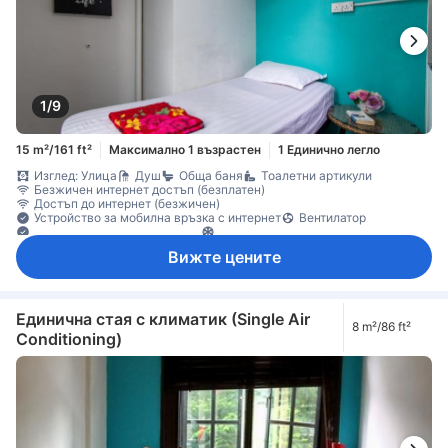
1/9
15 m²/161 ft²
Максимално 1 възрастен
1 Единично легло
Изглед: Улица
Душ
Обща баня
Тоалетни артикули
Безжичен интернет достъп (безплатен)
Достъп до интернет (безжичен)
Устройство за мобилна връзка с интернет
Вентилатор
Ел. контакт близо до леглото
Климатик
Вижте цените
Единична стая с климатик (Single Air
8 m²/86 ft²
Conditioning)