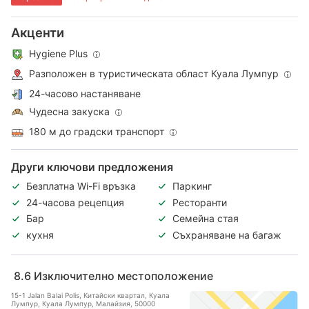
Акценти
Hygiene Plus
Разположен в туристическата област Куала Лумпур
24-часово настаняване
Чудесна закуска
180 м до градски транспорт
Други ключови предложения
Безплатна Wi-Fi връзка
Паркинг
24-часова рецепция
Ресторанти
Бар
Семейна стая
кухня
Съхраняване на багаж
8.6
Изключително местоположение
15-1 Jalan Balai Polis, Китайски квартал, Куала
Лумпур, Куала Лумпур, Малайзия, 50000