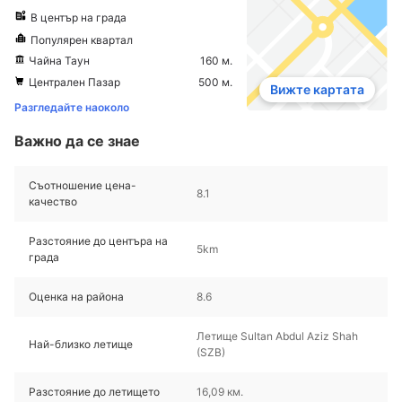
В център на града
Популярен квартал
Чайна Таун
160 м.
Централен Пазар
500 м.
Вижте картата
Разгледайте наоколо
Важно да се знае
Съотношение цена-
8.1
качество
Разстояние до центъра на
5km
града
Оценка на района
8.6
Летище Sultan Abdul Aziz Shah
Най-близко летище
(SZB)
Разстояние до летището
16,09 км.