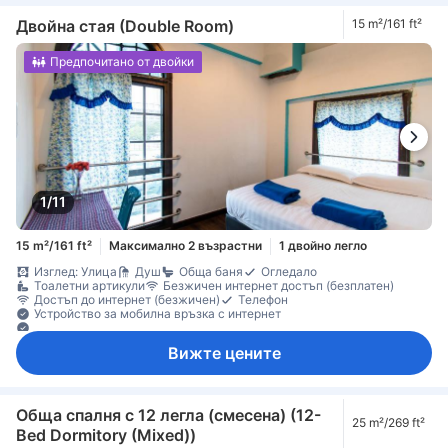
Двойна стая (Double Room)
15 m²/161 ft²
Предпочитано от двойки
1/11
15 m²/161 ft²
Максимално 2 възрастни
1 двойно легло
Изглед: Улица
Душ
Обща баня
Огледало
Тоалетни артикули
Безжичен интернет достъп (безплатен)
Достъп до интернет (безжичен)
Телефон
Устройство за мобилна връзка с интернет
Ел. контакт близо до леглото
Вижте цените
Обща спалня с 12 легла (смесена) (12-
25 m²/269 ft²
Bed Dormitory (Mixed))