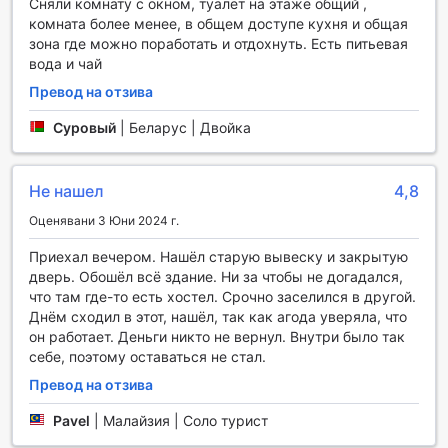
Сняли комнату с окном, туалет на этаже общий ,
комната более менее, в общем доступе кухня и общая
The Travel Hub Guesthouse в Куала Лумпур предлага
зона где можно поработать и отдохнуть. Есть питьевая
редица удобства, които ще направят престоя ви още
вода и чай
по-приятен и безпроблемен. С безплатен Wi-Fi достъп в
Превод на отзива
обществените зони и във всички стаи, можете лесно да
останете свързани с близките си или да планирате
Cypoвый
|
Беларус | Двойка
следващите си приключения в града. Независимо дали
искате да проверите имейлите си или да споделите
впечатления от пътуването в социалните мрежи,
Не нашел
4,8
бързият интернет е на разположение за вас по всяко
време.
Оценявани 3 Юни 2024 г.
Допълнителни удобства като съхранение на багаж и
магазин за удобства правят престоя ви още по-
Приехал вечером. Нашёл старую вывеску и закрытую
комфортен. Можете да оставите багажа си в
дверь. Обошёл всё здание. Ни за чтобы не догадался,
безопасност, докато разглеждате забележителностите
что там где-то есть хостел. Срочно заселился в другой.
на Куала Лумпур, без да се притеснявате за вашите
Днём сходил в этот, нашёл, так как агода уверяла, что
вещи. А ако имате нужда от нещо спешно, магазинът за
он работает. Деньги никто не вернул. Внутри было так
удобства предлага всичко необходимо, от закуски до
себе, поэтому оставаться не стал.
тоалетни принадлежности. С ежедневното почистване
Превод на отзива
на стаите, можете да се насладите на свежа и чиста
обстановка по всяко време.
Pavel
|
Малайзия | Соло турист