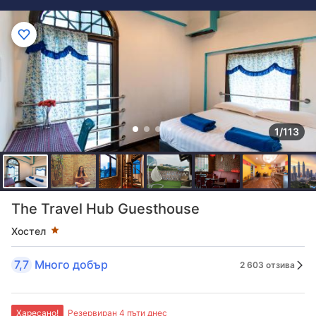
1/113
Оценка в звезди: 1 звезди
The Travel Hub Guesthouse
Хостел
7,7
Много добър
2 603 отзива
Харесано!
Резервиран 4 пъти днес