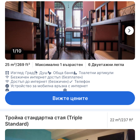
1/10
25 m²/269 ft²
Максимално 1 възрастен
6 Двуетажни легла
Изглед: Град
Душ
Обща баня
Тоалетни артикули
Безжичен интернет достъп (безплатен)
Достъп до интернет (безжичен)
Телефон
Устройство за мобилна връзка с интернет
Ел. контакт близо до леглото
Климатик
Вижте цените
Тройна стандартна стая (Triple
22 m²/237 ft²
Standard)