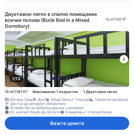
Двуетажно легло в спално помещение
всички полове (Bunk Bed in a Mixed
15 m²/161 ft²
Dormitory)
1/13
15 m²/161 ft²
Максимално 1 възрастен
1 Двуетажно легло
Изглед: Град
Душ
Обща баня
Сешоар
Тоалетни артикули
Достъп до интернет (безжичен)
Устройство за мобилна връзка с интернет
Ел. контакт близо до леглото
Климатик
Спално бельо
Вижте цените