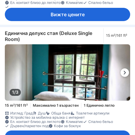
Ел. контакт близо до леглото
Климатик
Спално бельо
Дървен/паркетен под
Вижте цените
Единична делукс стая (Deluxe Single
15 m²/161 ft²
Room)
1/3
15 m²/161 ft²
Максимално 1 възрастен
1 Единично легло
Изглед: Град
Душ
Обща баня
Тоалетни артикули
Устройство за мобилна връзка с интернет
Ел. контакт близо до леглото
Климатик
Спално бельо
Дървен/паркетен под
Кофи за боклук