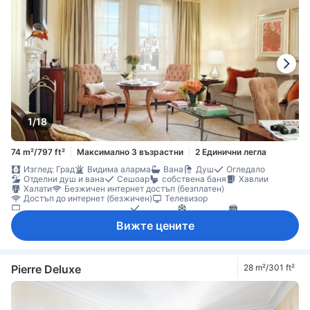
1/18
74 m²/797 ft²
Максимално 3 възрастни
2 Единични легла
Изглед: Град
Видима аларма
Вана
Душ
Огледало
Отделни душ и вана
Сешоар
собствена баня
Хавлии
Халати
Безжичен интернет достъп (безплатен)
Достъп до интернет (безжичен)
Телевизор
Телевизор с плосък екран
Телефон
Климатик
Отопление
Пантофи
Плътни завеси
Спално бельо
Минибар
Вижте цените
Миялна машина
Хладилник
Бюро
Възможност за свръзка на стаите
Кът за сядане
Прозорец
Сгъваемо легло
Гардеробна
Съоръжения за гладене
Бебешко креватче (при запитване)
домашни любимци се допускат в стаята
Непушачи
Pierre Deluxe
28 m²/301 ft²