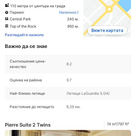
110 метра от центъра на града
Паркинг
Наличност
Central Park
240 м.
Top of the Rock
950 м.
Вижте картата
Разгледайте наоколо
Важно да се знае
Съотношение цена-
8.2
качество
Оценка на района
9.7
Най-близко летище
Летище LaGuardia (LGA)
Разстояние до летището
8,36 км.
Pierre Suite 2 Twins
74 m²/797 ft²