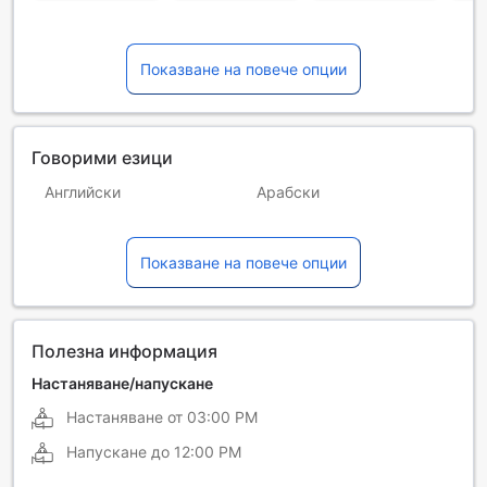
Показване на повече опции
Говорими езици
Английски
Арабски
Виетнамски
Гръцки
Показване на повече опции
Испански
Италиански
Китайски (кантонски)
Китайски (мандарин)
Корейски
Малайски
Полезна информация
Немски
Полски
Настаняване/напускане
Настаняване от
03:00 PM
Португалски
Руски
Напускане до
12:00 PM
Турски
Филипински