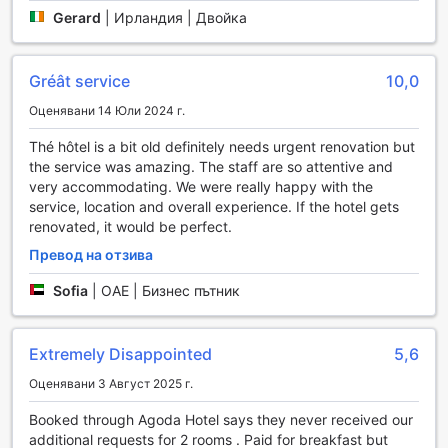
силови машини, всеки аспект на фитнеса е внимателно
Gerard
|
Ирландия | Двойка
обмислен, за да осигури максимална ефективност и
комфорт. Създаден с внимание към детайла, този
фитнес център не само че предлага пространство за
Gréât service
10,0
физическа активност, но и вдъхновяваща обстановка,
която ще ви мотивира да постигнете нови висоти в
Оценявани 14 Юли 2024 г.
тренировките си.
Thé hôtel is a bit old definitely needs urgent renovation but
the service was amazing. The staff are so attentive and
Удобства в The Pierre A Taj Hotel
very accommodating. We were really happy with the
service, location and overall experience. If the hotel gets
The Pierre A Taj Hotel в Ню Йорк предлага изключителни
renovated, it would be perfect.
удобства, които гарантират, че вашият престой ще бъде
не само комфортен, но и безпроблемен. С 24-часова
Превод на отзива
рум-сервизна услуга, можете да се насладите на
вкусни ястия по всяко време на деня или нощта, без да
Sofia
|
ОАЕ | Бизнес пътник
напускате стаята си. За вашето удобство, хотелът
предлага и пране и химическо чистене, което ще ви
позволи да се освободите от притесненията за вашето
Extremely Disappointed
5,6
облекло. Безопасността на вашите ценности е
Оценявани 3 Август 2025 г.
приоритет, затова хотелът разполага с сейфове в
стаите, а също така и с услуги на консиерж, които са на
Booked through Agoda Hotel says they never received our
разположение, за да ви помогнат с всякакви
additional requests for 2 rooms . Paid for breakfast but
запитвания или нужди.