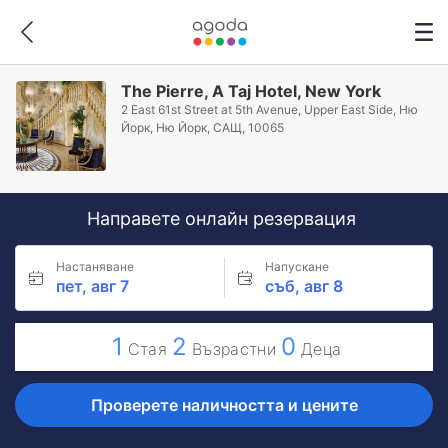
The Pierre, A Taj Hotel, New York
2 East 61st Street at 5th Avenue, Upper East Side, Ню
Йорк, Ню Йорк, САЩ, 10065
Направете онлайн резервация
Настаняване
Напускане
пет, авг 7
съб, авг 8
1
2
0
Стая
Възрастни
Деца
Проверете наличността и цените