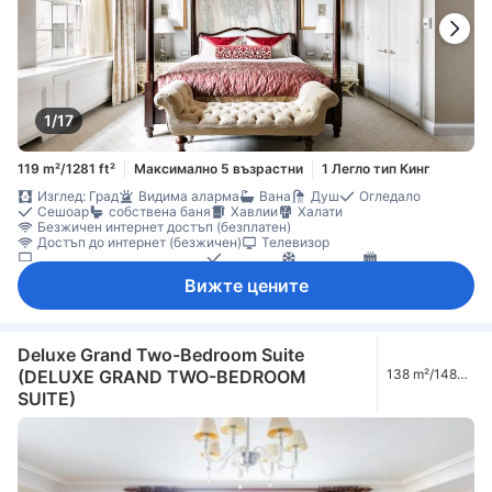
1/17
119 m²/1281 ft²
Максимално 5 възрастни
1 Легло тип Кинг
Изглед: Град
Видима аларма
Вана
Душ
Огледало
Сешоар
собствена баня
Хавлии
Халати
Безжичен интернет достъп (безплатен)
Достъп до интернет (безжичен)
Телевизор
Телевизор с плосък екран
Телефон
Климатик
Отопление
Плътни завеси
Спално бельо
Микровълнова фурна
Вижте цените
Минибар
Бюро
Възможност за свръзка на стаите
Прозорец
Гардеробна
Съоръжения за гладене
Бебешко креватче (при запитване)
Непушачи
Deluxe Grand Two-Bedroom Suite
(DELUXE GRAND TWO-BEDROOM
138 m²/1485
ft²
SUITE)