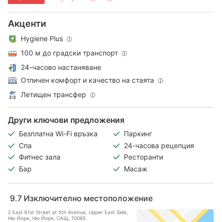
Акценти
Hygiene Plus
100 м до градски транспорт
24-часово настаняване
Отличен комфорт и качество на стаята
Летищен трансфер
Други ключови предложения
Безплатна Wi-Fi връзка
Паркинг
Спа
24-часова рецепция
Фитнес зала
Ресторанти
Бар
Масаж
9.7
Изключително местоположение
2 East 61st Street at 5th Avenue, Upper East Side,
Ню Йорк, Ню Йорк, САЩ, 10065