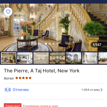
1/147
Оценка в звезди: 5 звезди
The Pierre, A Taj Hotel, New York
Хотел
8,8
Отличен
1 094 отзива
Харесано!
Резервиран веднъж днес