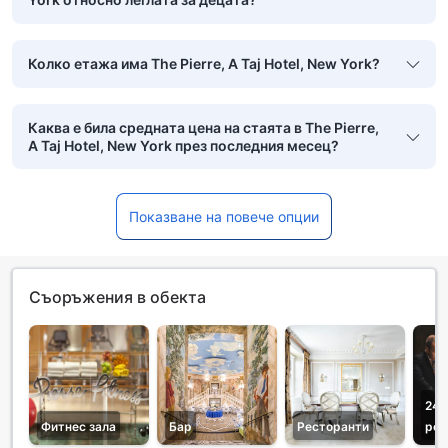
Колко етажа има The Pierre, A Taj Hotel, New York?
Каква е била средната цена на стаята в The Pierre,
A Taj Hotel, New York през последния месец?
Показване на повече опции
Съоръжения в обекта
24-
Фитнес зала
Бар
Ресторанти
рец