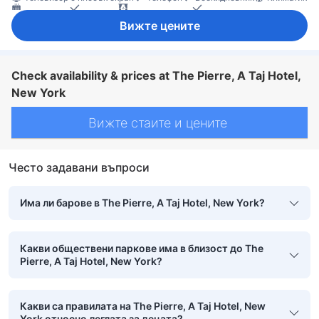
Отопление
Пантофи
Плътни завеси
Спално бельо
Хипоалергенно
Минибар
Хладилник
Бюро
Вижте цените
Възможност за свръзка на стаите
Кът за сядане
Прозорец
Сгъваемо легло
Бебешко креватче (при запитване)
домашни любимци се допускат в стаята
Непушачи
Сейф в стаята
Check availability & prices at The Pierre, A Taj Hotel,
New York
Вижте стаите и цените
Често задавани въпроси
Има ли барове в The Pierre, A Taj Hotel, New York?
Какви обществени паркове има в близост до The
Pierre, A Taj Hotel, New York?
Какви са правилата на The Pierre, A Taj Hotel, New
York относно леглата за децата?