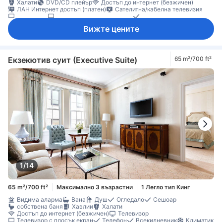
Халати
DVD/CD плейър
Достъп до интернет (безжичен)
ЛАН Интернет достъп (платен)
Сателитна/кабелна телевизия
Телевизор
Телевизор с плосък екран
Телефон
Филми на поискване
Звукоизолация
Климатик
Отопление
Вижте цените
Пантофи
Плътни завеси
Спално бельо
Минибар
Миялна машина
Ежедневно почистване
Бюро
Възможност за свръзка на стаите
Прозорец
Сгъваемо легло
Гардеробна
Съоръжения за гладене
Бебешко креватче (при запитване)
Екзекютив суит (Executive Suite)
65 m²/700 ft²
домашни любимци се допускат в стаята
Непушачи
Сейф в стаята
1/14
65 m²/700 ft²
Максимално 3 възрастни
1 Легло тип Кинг
Видима аларма
Вана
Душ
Огледало
Сешоар
собствена баня
Хавлии
Халати
Достъп до интернет (безжичен)
Телевизор
Телевизор с плосък екран
Телефон
Всекидневник
Климатик