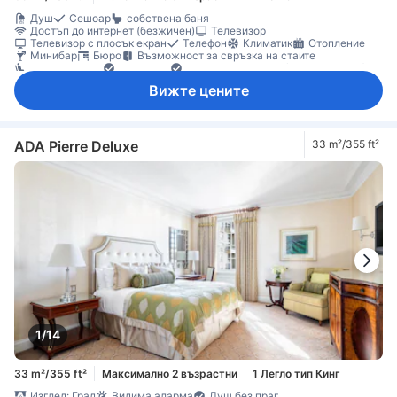
Душ
Сешоар
собствена баня
Достъп до интернет (безжичен)
Телевизор
Телевизор с плосък екран
Телефон
Климатик
Отопление
Минибар
Бюро
Възможност за свръзка на стаите
Кът за сядане
Прозорец
Бебешко креватче (при запитване)
Непушачи
Вижте цените
ADA Pierre Deluxe
33 m²/355 ft²
1/14
33 m²/355 ft²
Максимално 2 възрастни
1 Легло тип Кинг
Изглед: Град
Видима аларма
Душ без праг