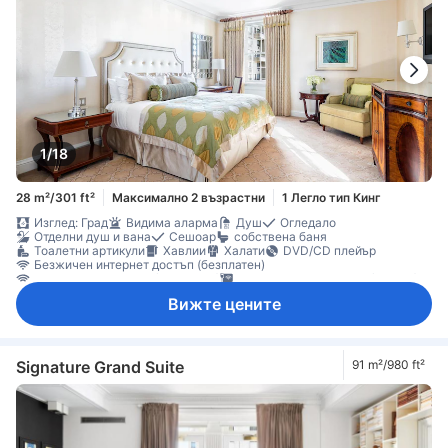
1/18
28 m²/301 ft²
Максимално 2 възрастни
1 Легло тип Кинг
Изглед: Град
Видима аларма
Душ
Огледало
Отделни душ и вана
Сешоар
собствена баня
Тоалетни артикули
Хавлии
Халати
DVD/CD плейър
Безжичен интернет достъп (безплатен)
Достъп до интернет (безжичен)
ЛАН Интернет достъп (платен)
Сателитна/кабелна телевизия
Телевизор
Вижте цените
Телевизор с плосък екран
Телефон
Филми на поискване
Звукоизолация
Климатик
Отопление
Пантофи
Плътни завеси
Спално бельо
Минибар
Миялна машина
Ежедневно почистване
Бюро
Възможност за свръзка на стаите
Прозорец
Сгъваемо легло
Signature Grand Suite
91 m²/980 ft²
Гардеробна
Съоръжения за гладене
Бебешко креватче (при запитване)
домашни любимци се допускат в стаята
Непушачи
Сейф в стаята