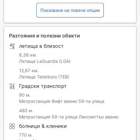
Френски
Хинди
Показване на повече опции
Холандски
Хърватски
Чешки
Японски
Разтояния и полезни обекти
летища в близост
8,36 км.
Летище LaGuardia (LGA)
12,67 км.
Летище Teterboro (TEB)
Градски транспорт
90 м.
Метростанция Фифт авеню 59-та улица
480 м.
Метростанция 59-та улица Лексингтън авеню
болници & клиники
770 м.