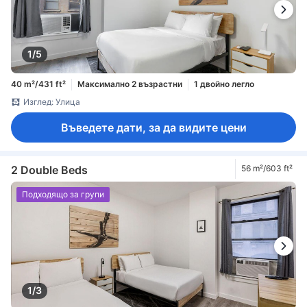
1/5
40 m²/431 ft²
Максимално 2 възрастни
1 двойно легло
Изглед: Улица
Въведете дати, за да видите цени
2 Double Beds
56 m²/603 ft²
Подходящо за групи
1/3