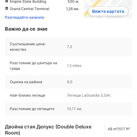
Empire State Building
530 м.
Grand Central Terminal
1,26 км.
Вижте картата
Разгледайте наоколо
Важно да се знае
Съотношение цена-
7.3
качество
Разстояние до центъра на
1.2 miles
града
Оценка на района
9.0
Най-близко летище
Летище LaGuardia (LGA)
Разстояние до летището
10,17 км.
Двойна стая Делукс (Double Deluxe
48 m²/517 ft²
Room)