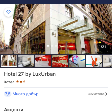
1/21
Оценка в звезди: 2.5 звезди
Hotel 27 by LuxUrban
Хотел
7,5
Много добър
392 отзива
Акценти