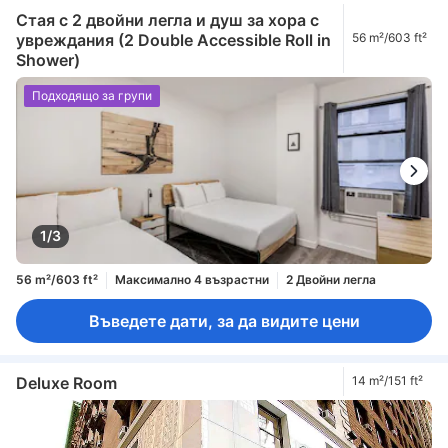
Стая с 2 двойни легла и душ за хора с
увреждания (2 Double Accessible Roll in
56 m²/603 ft²
Shower)
Подходящо за групи
1/3
56 m²/603 ft²
Максимално 4 възрастни
2 Двойни легла
Въведете дати, за да видите цени
Deluxe Room
14 m²/151 ft²