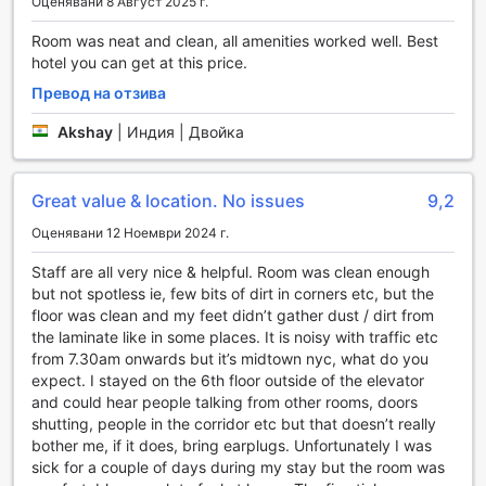
Оценявани 8 Август 2025 г.
Hotel 27 by LuxUrban в Ню Йорк предлага изключителни
удобства, които ще направят престоя ви още по-
Room was neat and clean, all amenities worked well. Best
приятен и безпроблемен. С услугата за пране и
hotel you can get at this price.
химическо чистене, можете да се насладите на свежи
Превод на отзива
и чисти дрехи без усилие. Освен това, стаите предлагат
удобство с рум-сървиз, който ви позволява да се
Akshay
|
Индия | Двойка
насладите на вкусна храна и напитки, без да напускате
уюта на вашата стая. За вашата сигурност, хотелът
предлага сейфове, в които можете да съхранявате
Great value & location. No issues
9,2
ценностите си, и професионален консерж, който е на
Оценявани 12 Ноември 2024 г.
разположение да отговори на всякакви ваши
запитвания и нужди.
Staff are all very nice & helpful. Room was clean enough
Свободният Wi-Fi във всички стаи е чудесен начин да
but not spotless ie, few bits of dirt in corners etc, but the
останете свързани с близките си или да планирате
floor was clean and my feet didn’t gather dust / dirt from
следващите си стъпки в града. За гостите, които ценят
the laminate like in some places. It is noisy with traffic etc
бързината и ефективността, хотелът предлага
from 7.30am onwards but it’s midtown nyc, what do you
експресно настаняване и напускане, което ви
expect. I stayed on the 6th floor outside of the elevator
позволява да спестите време и да се насладите на
and could hear people talking from other rooms, doors
всичко, което Ню Йорк предлага. Освен това, услугата
shutting, people in the corridor etc but that doesn’t really
за съхранение на багаж е на разположение, за да
bother me, if it does, bring earplugs. Unfortunately I was
можете да проучите града без притеснения за вашите
sick for a couple of days during my stay but the room was
вещи. Hotel 27 by LuxUrban е идеалното място за тези,