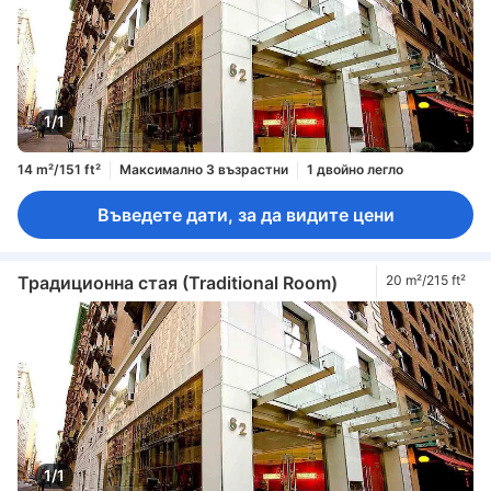
1/1
14 m²/151 ft²
Максимално 3 възрастни
1 двойно легло
Въведете дати, за да видите цени
Традиционна стая (Traditional Room)
20 m²/215 ft²
1/1