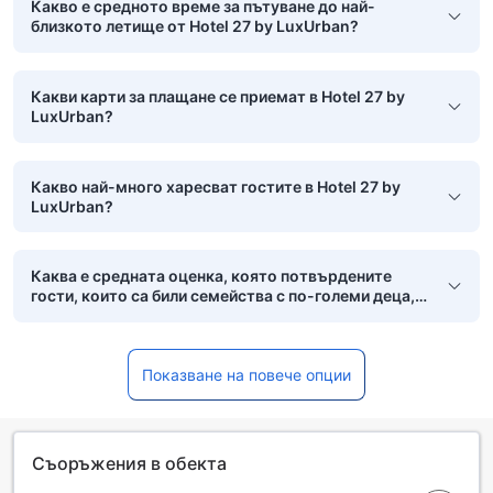
Какво е средното време за пътуване до най-
близкото летище от Hotel 27 by LuxUrban?
Какви карти за плащане се приемат в Hotel 27 by
LuxUrban?
Какво най-много харесват гостите в Hotel 27 by
LuxUrban?
Каква е средната оценка, която потвърдените
гости, които са били семейства с по-големи деца,
са дали на Hotel 27 by LuxUrban?
Показване на повече опции
Съоръжения в обекта