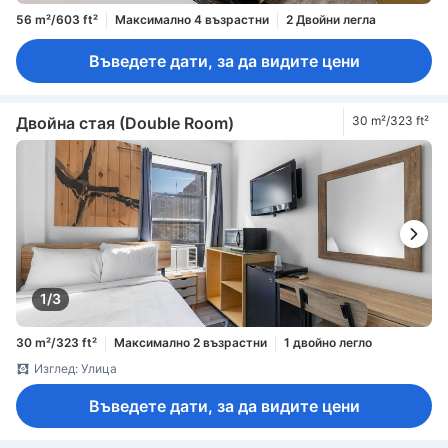
56 m²/603 ft²
Максимално 4 възрастни
2 Двойни легла
Въведете дати, за да видите цени
Двойна стая (Double Room)
30 m²/323 ft²
1/3
30 m²/323 ft²
Максимално 2 възрастни
1 двойно легло
Изглед: Улица
Въведете дати, за да видите цени