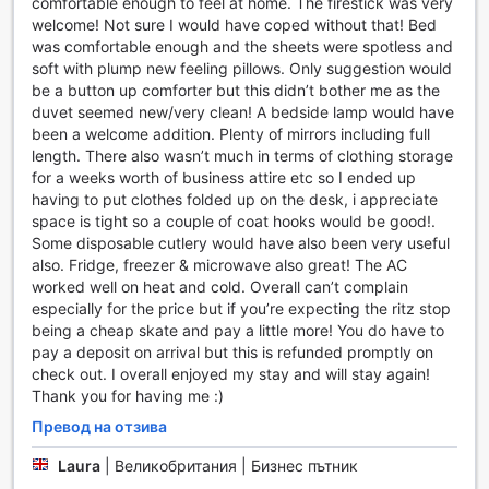
comfortable enough to feel at home. The firestick was very
които търсят комфорт и удобство по време на своето
welcome! Not sure I would have coped without that! Bed
пътуване.
was comfortable enough and the sheets were spotless and
soft with plump new feeling pillows. Only suggestion would
Транспортни удобства в Hotel 27 by LuxUrban
be a button up comforter but this didn’t bother me as the
duvet seemed new/very clean! A bedside lamp would have
Hotel 27 by LuxUrban предлага изключителни
been a welcome addition. Plenty of mirrors including full
транспортни удобства, които гарантират, че вашето
length. There also wasn’t much in terms of clothing storage
пътуване в Ню Йорк ще бъде безпроблемно и приятно.
for a weeks worth of business attire etc so I ended up
Гостите могат да се възползват от услугите за валет
having to put clothes folded up on the desk, i appreciate
паркинг, което осигурява удобно паркиране на вашия
space is tight so a couple of coat hooks would be good!.
автомобил, без да се налага да търсите място в
Some disposable cutlery would have also been very useful
натоварените улици на града. Просто оставете колата
also. Fridge, freezer & microwave also great! The AC
си на входа на хотела, а нашите професионални
worked well on heat and cold. Overall can’t complain
служители ще се погрижат за всичко останало.
especially for the price but if you’re expecting the ritz stop
Освен това, Hotel 27 предлага и удобна таксиметрова
being a cheap skate and pay a little more! You do have to
услуга, която позволява на гостите да се придвижват
pay a deposit on arrival but this is refunded promptly on
лесно из града. Независимо дали искате да посетите
check out. I overall enjoyed my stay and will stay again!
емблематични забележителности, да се насладите на
Thank you for having me :)
шопинг или да опитате местната кухня, нашият екип е
на разположение да организира вашия транспорт. С
Превод на отзива
тези удобства, вашето преживяване в Ню Йорк ще
Laura
|
Великобритания | Бизнес пътник
бъде не само незабравимо, но и удобно.