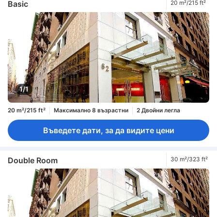
Basic
20 m²/215 ft²
1/1
20 m²/215 ft²
Максимално 8 възрастни
2 Двойни легла
Въведете дати, за да видите цени
Double Room
30 m²/323 ft²