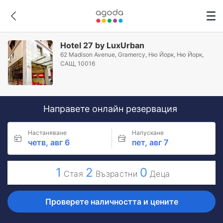
Hotel 27 by LuxUrban
62 Madison Avenue, Gramercy, Ню Йорк, Ню Йорк,
САЩ, 10016
Направете онлайн резервация
Настаняване
Напускане
четв, авг 6
пет, авг 7
1
2
0
Стая
Възрастни
Деца
Проверете наличността и цените