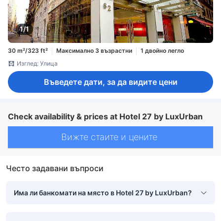
1/1
30 m²/323 ft²
Максимално 3 възрастни
1 двойно легло
Изглед: Улица
Въведете дати, за да видите цени
Check availability & prices at Hotel 27 by LuxUrban
Вижте стаите и цените
Често задавани въпроси
Има ли банкомати на място в Hotel 27 by LuxUrban?