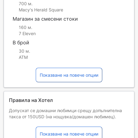
700 м.
Macy's Herald Square
Магазин за смесени стоки
160 м.
7 Eleven
В брой
30 м.
ATM
Показване на повече опции
Правила на Хотел
Допускат се домашни любимци срещу допълнителна
такса от 150USD (на нощувка/домашен любимец).
No Smoking allowed.
The property holds $150 refundable deposit at check-in for
Показване на повече опции