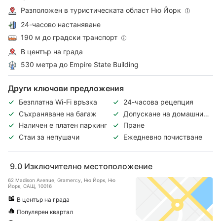
Разположен в туристическата област Ню Йорк
24-часово настаняване
190 м до градски транспорт
В център на града
530 метра до Empire State Building
Други ключови предложения
Безплатна Wi-Fi връзка
24-часова рецепция
Съхраняване на багаж
Допускане на домашни
любимци
Наличен е платен паркинг
Пране
Стаи за непушачи
Ежедневно почистване
9.0
Изключително местоположение
62 Madison Avenue, Gramercy, Ню Йорк, Ню
Йорк, САЩ, 10016
В център на града
Популярен квартал