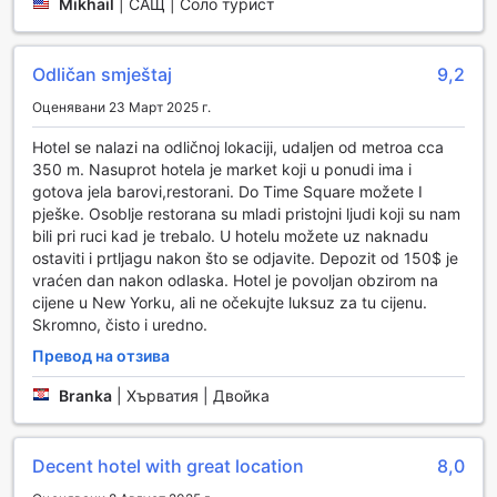
Mikhail
|
САЩ | Соло турист
Спортни съоръжения в Hotel 27 by LuxUrban
Hotel 27 by LuxUrban предлага на своите гости
Odličan smještaj
9,2
безплатен фитнес център, който е идеален за всички,
Оценявани 23 Март 2025 г.
които искат да поддържат активен начин на живот по
време на престоя си в Ню Йорк. Съоръжението е
Hotel se nalazi na odličnoj lokaciji, udaljen od metroa cca
оборудвано с най-съвременни уреди, включително
350 m. Nasuprot hotela je market koji u ponudi ima i
кардио машини, тежести и разнообразие от фитнес
gotova jela barovi,restorani. Do Time Square možete I
аксесоари, което позволява на гостите да се насладят
pješke. Osoblje restorana su mladi pristojni ljudi koji su nam
на интензивни тренировки в удобството на хотела.
bili pri ruci kad je trebalo. U hotelu možete uz naknadu
Фитнес центърът е проектиран с внимание към
ostaviti i prtljagu nakon što se odjavite. Depozit od 150$ je
детайлите, предлагащ просторна и светла атмосфера,
vraćen dan nakon odlaska. Hotel je povoljan obzirom na
която вдъхновява за активност и спорт. Независимо
cijene u New Yorku, ali ne očekujte luksuz za tu cijenu.
дали сте опитен спортист или просто искате да се
Skromno, čisto i uredno.
раздвижите след дългия ден, тук ще намерите всичко
Превод на отзива
необходимо, за да постигнете своите фитнес цели. Hotel
27 by LuxUrban е идеалното място за любителите на
Branka
|
Хърватия | Двойка
спорта, които искат да съчетаят удоволствието от
пътуването с активен начин на живот.
Decent hotel with great location
8,0
Удобства за вашето удобство в Hotel 27 by LuxUrban