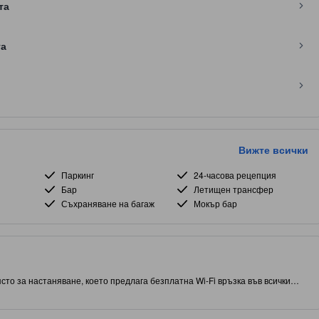
та
та
Вижте всички
Паркинг
24-часова рецепция
Бар
Летищен трансфер
Съхраняване на багаж
Мокър бар
сто за настаняване, което предлага безплатна Wi-Fi връзка във всички
 част от Куала Лумпур, този обект ви дава близък достъп до атракции и
а посетите известния обект: Petronas Twin Towers. С оценка от 5.0 звезди,
басейн, ресторант и фитнес център на място.