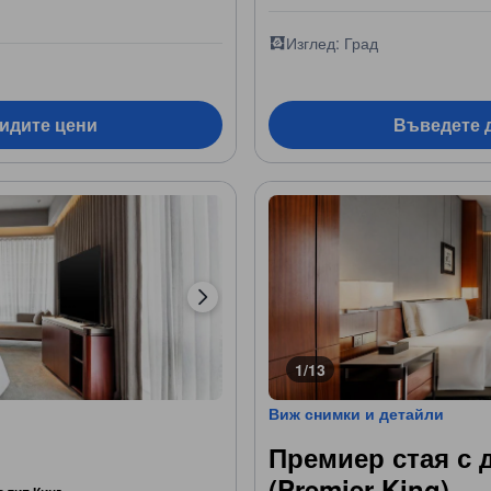
Изглед: Град
видите цени
Въведете д
1/13
Виж снимки и детайли
Премиер стая с д
(Premier King)