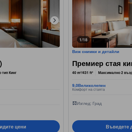
1/18
Виж снимки и детайли
)
Премиер стая ки
о тип Кинг
40 m²/431 ft²
Максимално 2 въз
9,0
Великолепен
Комфорт на стаята
Изглед: Град
видите цени
Въведете д