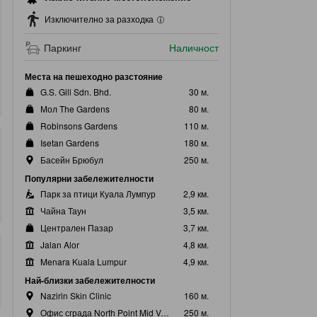
Изключително за разходка
Паркинг
Наличност
Места на пешеходно разстояние
G.S. Gill Sdn. Bhd.
30 м.
Мол The Gardens
80 м.
Robinsons Gardens
110 м.
Isetan Gardens
180 м.
Басейн Брюбул
250 м.
Популярни забележителности
Парк за птици Куала Лумпур
2,9 км.
Чайна Таун
3,5 км.
Централен Пазар
3,7 км.
Jalan Alor
4,8 км.
Menara Kuala Lumpur
4,9 км.
Най-близки забележителности
Nazirin Skin Clinic
160 м.
Офис сграда North Point Mid Valley
250 м.