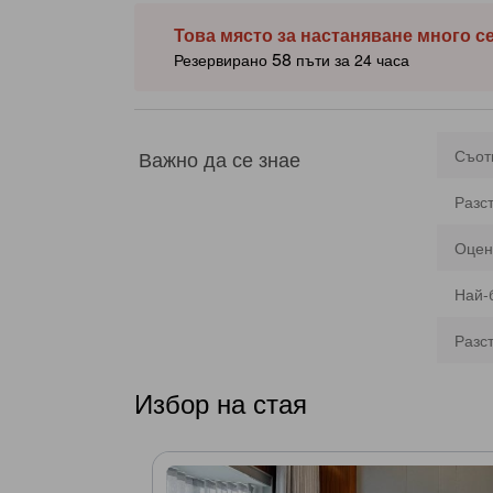
Това място за настаняване много с
58
Резервирано
пъти за 24 часа
Важно да се знае
Съот
Разс
Оцен
Най-
Разс
Избор на стая