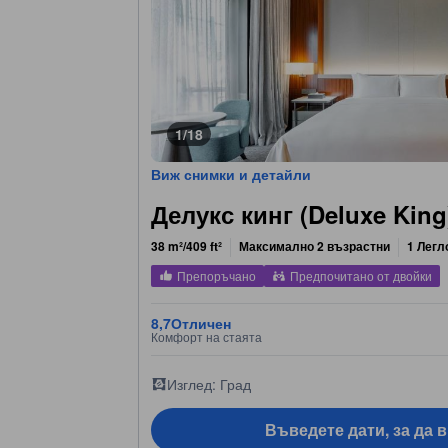
1/18
Виж снимки и детайли
Делукс кинг (Deluxe King
38 m²/409 ft²
Максимално 2 възрастни
1 Легл
Препоръчано
Предпочитано от двойки
8,7
Отличен
Комфорт на стаята
Изглед: Град
Въведете дати, за да 