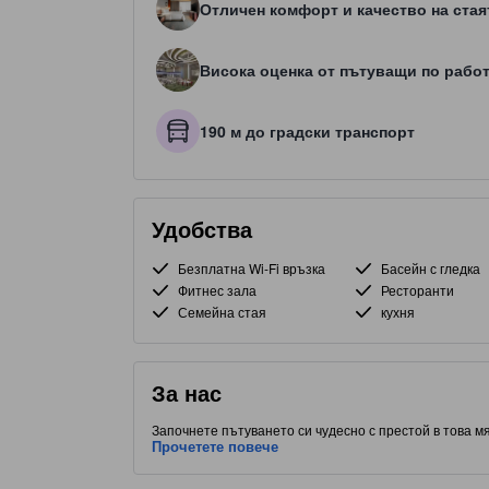
Отличен комфорт и качество на стая
Висока оценка от пътуващи по рабо
190 м до градски транспорт
Удобства
Безплатна Wi-Fi връзка
Басейн с гледка
Фитнес зала
Ресторанти
Семейна стая
кухня
За нас
Започнете пътуването си чудесно с престой в това мя
стаи. С удобно разположение до Mid Valley / Bangsar,
Прочетете повече
интересни места за хранене. Не си тръгвайте, преди д
този обект предоставя на гостите достъп до външен 