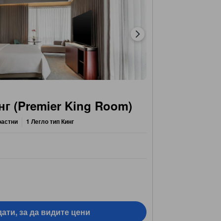
нг (Premier King Room)
растни
1 Легло тип Кинг
ати, за да видите цени