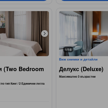
1/18
Виж снимки и детайли
и (Two Bedroom
Делукс (Deluxe)
Максимално 3 възрастни
гло тип Кинг / 2 Единични легла