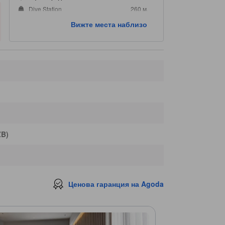
Dive Station
260 м.
MPH Bookstore in Mid Valley
260 м.
Вижте места наблизо
Mid Valley Exhibition Centre
270 м.
ZB)
Ценова гаранция на Agoda