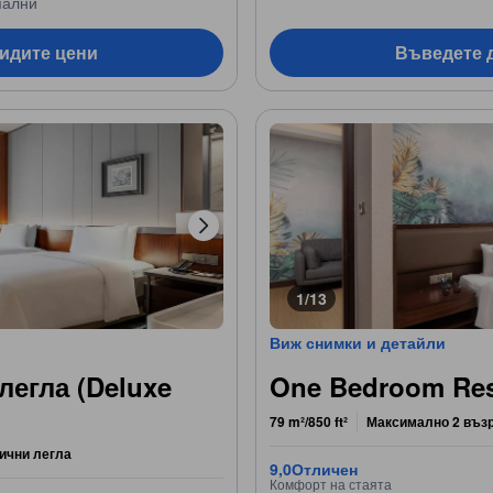
пални
видите цени
Въведете д
1/13
Виж снимки и детайли
легла (Deluxe
One Bedroom Re
79 m²/850 ft²
Максимално 2 въз
ични легла
9,0
Отличен
Комфорт на стаята