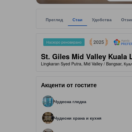
Преглед
Стаи
Удобства
Отзи
tooltip
tooltip
Награден като най-добър избор от потребителит
Agoda Preferred препоръчва доверени и проверен
Всяка звездна категоризация на обекта за наста
tooltip
5 звезди от общо 5
2025
Наскоро реновирано
St. Giles Mid Valley Kuala
Lingkaran Syed Putra, Mid Valley / Bangsar, К
Акценти от гостите
Чудесна гледка
Чудесни храна и кухня