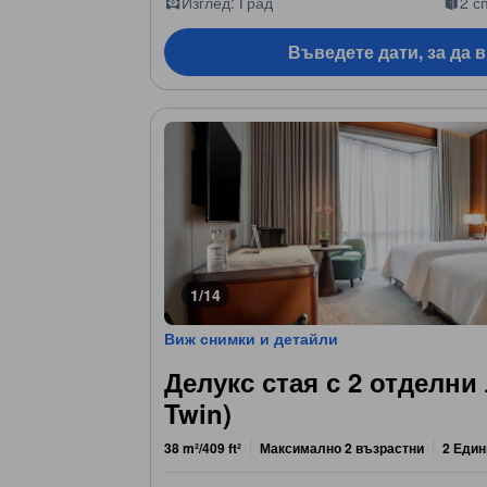
Изглед: Град
2 с
Въведете дати, за да 
1/14
Виж снимки и детайли
Делукс стая с 2 отделни 
Twin)
38 m²/409 ft²
Максимално 2 възрастни
2 Един