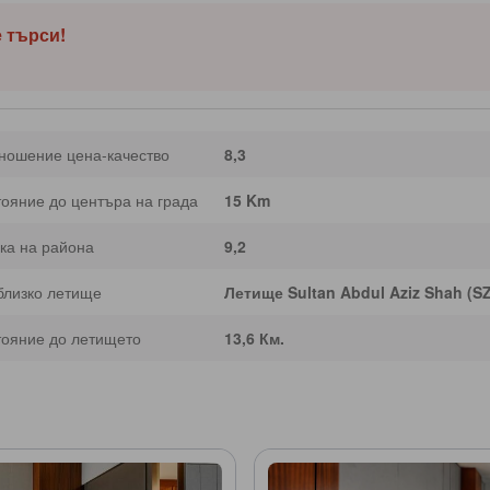
е търси!
ношение цена-качество
8,3
тояние до центъра на града
15 Km
ка на района
9,2
близко летище
Летище Sultan Abdul Aziz Shah (S
тояние до летището
13,6 Км.