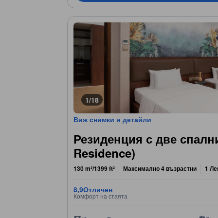
1/18
Виж снимки и детайли
Резиденция с две спалн
Residence)
130 m²/1399 ft²
Максимално 4 възрастни
1 Ле
8,9
Отличен
Комфорт на стаята