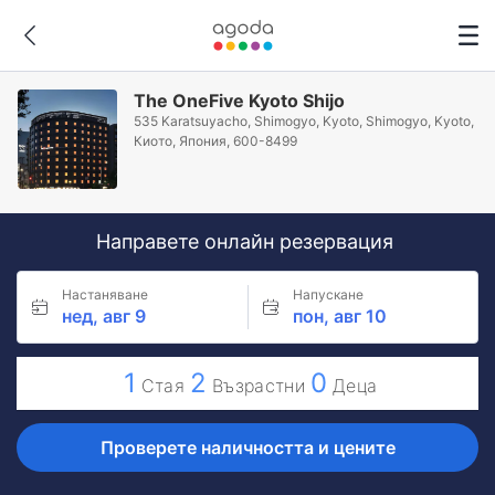
The OneFive Kyoto Shijo
535 Karatsuyacho, Shimogyo, Kyoto, Shimogyo, Kyoto,
Киото, Япония, 600-8499
Направете онлайн резервация
Настаняване
Напускане
нед, авг 9
пон, авг 10
1
2
0
Стая
Възрастни
Деца
Проверете наличността и цените