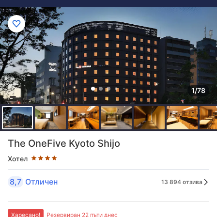
1/78
Оценка в звезди: 4 звезди
The OneFive Kyoto Shijo
Хотел
8,7
Отличен
13 894 отзива
Харесано!
Резервиран 22 пъти днес