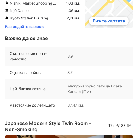
Nishiki Market Shopping District
1,03 км.
Nijō Castle
1,06 км.
Kyoto Station Building
2,11 км.
Вижте картата
Разгледайте наоколо
Важно да се знае
Съотношение цена-
8.9
качество
Оценка на района
8.7
Международно летище Осака
Най-близко летище
Кансай (ITM)
Разстояние до летището
37,47 км.
Japanese Modern Style Twin Room -
17 m²/183 ft²
Non-Smoking