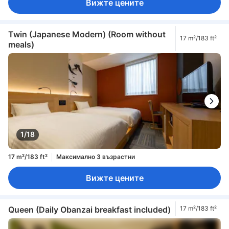
Вижте цените
Twin (Japanese Modern) (Room without
17 m²/183 ft²
meals)
1/18
17 m²/183 ft²
Максимално 3 възрастни
Вижте цените
Queen (Daily Obanzai breakfast included)
17 m²/183 ft²