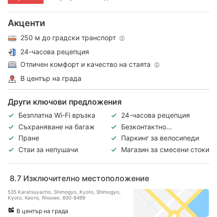
Акценти
250 м до градски транспорт
24-часова рецепция
Отличен комфорт и качество на стаята
В център на града
Други ключови предложения
Безплатна Wi-Fi връзка
24-часова рецепция
Съхраняване на багаж
Безконтактно
регистриране и
Пране
Паркинг за велосипеди
напускане
Стаи за непушачи
Магазин за смесени стоки
8.7
Изключително местоположение
535 Karatsuyacho, Shimogyo, Kyoto, Shimogyo,
Kyoto, Киото, Япония, 600-8499
В център на града