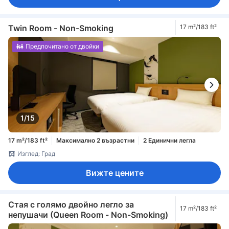
Twin Room - Non-Smoking
17 m²/183 ft²
Предпочитано от двойки
1/15
17 m²/183 ft²
Максимално 2 възрастни
2 Единични легла
Изглед: Град
Вижте цените
Стая с голямо двойно легло за
17 m²/183 ft²
непушачи (Queen Room - Non-Smoking)