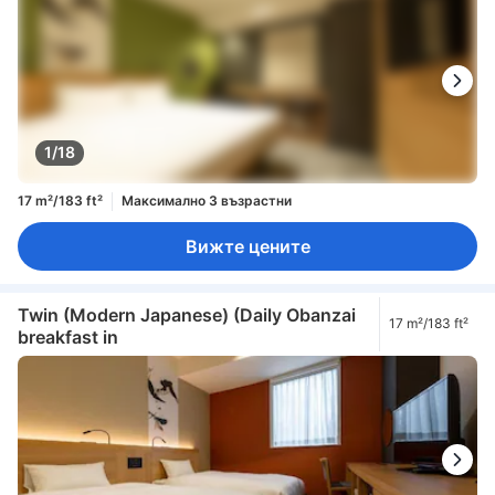
1/18
17 m²/183 ft²
Максимално 3 възрастни
Вижте цените
Twin (Modern Japanese) (Daily Obanzai
17 m²/183 ft²
breakfast in