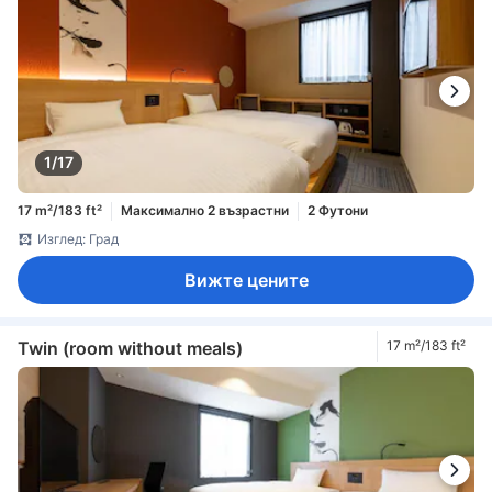
1/17
17 m²/183 ft²
Максимално 2 възрастни
2 Футони
Изглед: Град
Вижте цените
Twin (room without meals)
17 m²/183 ft²