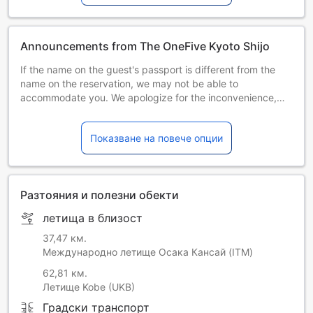
Announcements from The OneFive Kyoto Shijo
If the name on the guest's passport is different from the
name on the reservation, we may not be able to
accommodate you. We apologize for the inconvenience,
but please make sure to register the full name of the guest
on the reservation as it appears on the guest's passport. If
Показване на повече опции
you did not register the guest's name at the time of
reservation, please change the guest's name on the
confirmation page of the reservation details.We prohibit the
resale of reservations to others, or any reservation activities
Разтояния и полезни обекти
deemed for commercial purposes.
летища в близост
37,47 км.
Международно летище Осака Кансай (ITM)
62,81 км.
Летище Kobe (UKB)
Градски транспорт