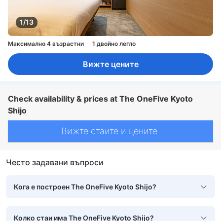
1/13
Максимално 4 възрастни
1 двойно легло
Вижте цените
Check availability & prices at The OneFive Kyoto
Shijo
Вижте стаите и цените
Често задавани въпроси
Кога е построен The OneFive Kyoto Shijo?
Колко стаи има The OneFive Kyoto Shijo?