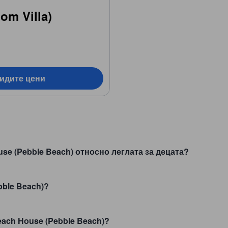
om Villa)
видите цени
use (Pebble Beach) относно леглата за децата?
bble Beach)?
each House (Pebble Beach)?