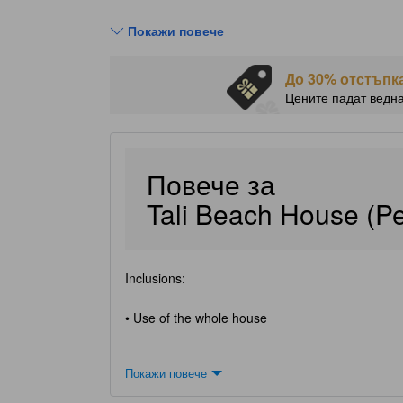
Покажи повече
До 30% отстъпка
Цените падат ведн
Повече за
Tali Beach House (P
Inclusions:
• Use of the whole house
Покажи повече
Check-in time: 2PM