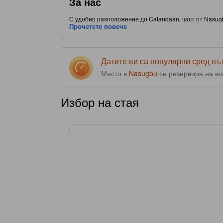
За нас
С удобно разположение до Catandaan, част от Nasugb
хранене. Този обект с 3.0 звезди е изпълнен с удобс
Прочетете повече
Датите ви са популярни сред п
Място в
Nasugbu
се резервира на в
Избор на стая