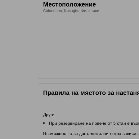
Местоположение
• One (1) outdoor shower
Catandaan, Nasugbu, Филипини
• One (1) powder room
• Three-car parking within the lot
• Swimming pool
• Living room
• Basketball court
• Studio bahay kubo
Правила на мястото за настан
• Dining area
Други
• Kitchen
При резервиране на повече от 5 стаи е въ
• Dirty kitchen
Възможността за допълнителни легла зависи о