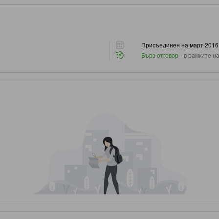
Присъединен на март 2016 
Бърз отговор
-
в рамките на
5th person
0)