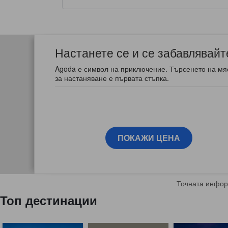
• Lanai
• Patio
Настанете се и се забавлявайт
Agoda е символ на приключение. Търсенето на мя
за настаняване е първата стъпка.
Amenities:
• LCD TV + cable
• Refrigerator
ПОКАЖИ ЦЕНА
• Cookware
• Hot and cold water dispenser
Точната инфор
• Shower with water heater
Топ дестинации
• Bidet