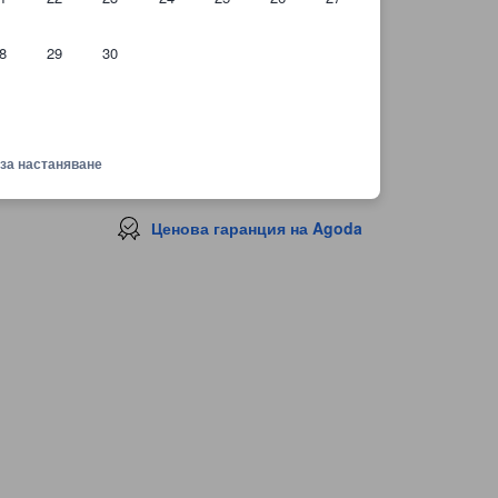
8
29
30
НА КАРТАТА
Най-близки забележителности
Вижте места наблизо
 за настаняване
Hardin sa Tabing Ilog Campsite
4,2 км.
Mt. Batulao
6,0 км.
Barangay Talangan Covered Court
6,1 км.
Ценова гаранция на Agoda
Mount Cayluya
6,4 км.
Plaza de Roxas Gym
6,4 км.