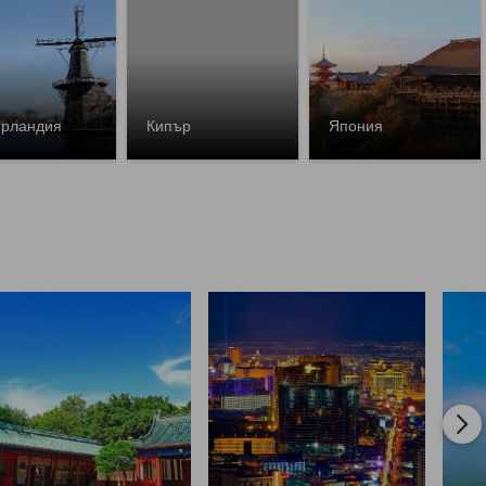
рландия
Кипър
Япония