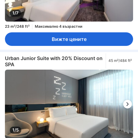
1/7
23 m²/248 ft²
Максимално 4 възрастни
Вижте цените
Urban Junior Suite with 20% Discount on
45 m²/484 ft²
SPA
1/5