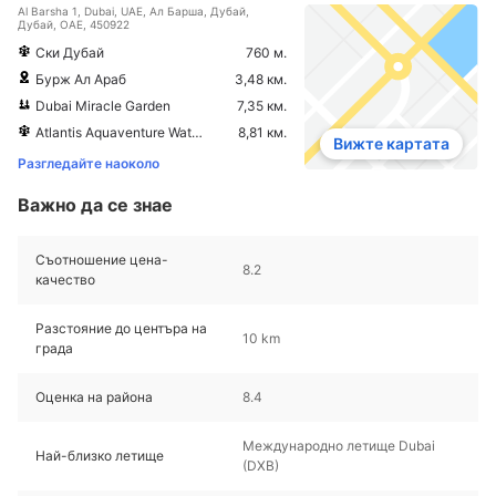
Al Barsha 1, Dubai, UAE, Ал Барша, Дубай,
Дубай, ОАЕ, 450922
Ски Дубай
760 м.
Бурж Ал Араб
3,48 км.
Dubai Miracle Garden
7,35 км.
Atlantis Aquaventure Waterpark
8,81 км.
Вижте картата
Разгледайте наоколо
Важно да се знае
Съотношение цена-
8.2
качество
Разстояние до центъра на
10 km
града
Оценка на района
8.4
Международно летище Dubai
Най-близко летище
(DXB)