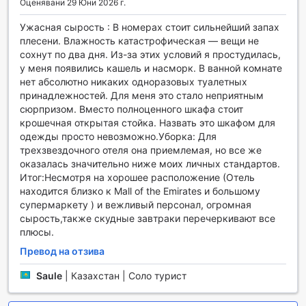
Оценявани 29 Юни 2026 г.
Studio M Al Barsha Hotel by Millennium предлага удобни
Ужасная сырость : В номерах стоит сильнейший запах
транспортни услуги, които ще направят вашето
плесени. Влажность катастрофическая — вещи не
пътуване в Дубай още по-приятно. Хотелът разполага с
сохнут по два дня. Из-за этих условий я простудилась,
паркинг на място, който е идеален за гости, които
у меня появились кашель и насморк. В ванной комнате
предпочитат да пътуват със собствен автомобил.
нет абсолютно никаких одноразовых туалетных
Съоръжението предлага самостоятелно паркиране,
принадлежностей. Для меня это стало неприятным
което осигурява допълнителна гъвкавост и удобство за
сюрпризом. Вместо полноценного шкафа стоит
вашето пътуване.
крошечная открытая стойка. Назвать это шкафом для
Най-добрата част е, че паркингът е безплатен, което е
одежды просто невозможно.Уборка: Для
значително предимство за туристите, които искат да
трехзвездочного отеля она приемлемая, но все же
опознаят града без допълнителни разходи. Без
оказалась значительно ниже моих личных стандартов.
значение дали планирате да разгледате
Итог:Несмотря на хорошее расположение (Отель
забележителностите на Дубай или просто искате да се
находится близко к Mall of the Emirates и большому
насладите на спокойствието на хотелската обстановка,
супермаркету ) и вежливый персонал, огромная
Studio M Al Barsha Hotel by Millennium осигурява всичко
сырость,также скудные завтраки перечеркивают все
необходимо за вашето удобно и безпроблемно
плюсы.
пътуване.
Превод на отзива
Съоръжения в стаите на Studio M Al Barsha Hotel от
Saule
|
Казахстан | Соло турист
Millennium
В Studio M Al Barsha Hotel от Millennium, всяка стая е