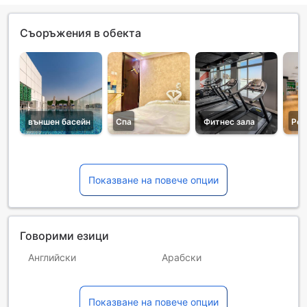
Съоръжения в обекта
външен басейн
Спа
Фитнес зала
Рес
Показване на повече опции
Говорими езици
Английски
Арабски
Руски
Тамилски
Показване на повече опции
Филипински
Хинди