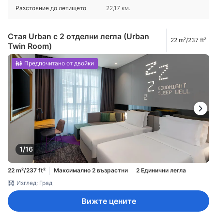
Разстояние до летището
22,17 км.
Стая Urban с 2 отделни легла (Urban
22 m²/237 ft²
Twin Room)
Предпочитано от двойки
1/16
22 m²/237 ft²
Максимално 2 възрастни
2 Единични легла
Изглед: Град
Вижте цените