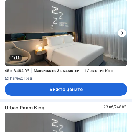
1/11
45 m²/484 ft²
Максимално 3 възрастни
1 Легло тип Кинг
Изглед: Град
Вижте цените
Urban Room King
23 m²/248 ft²