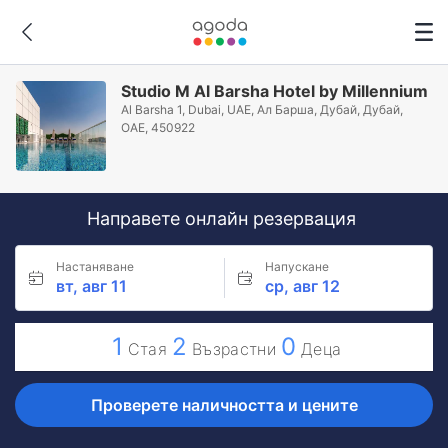
Studio M Al Barsha Hotel by Millennium
Al Barsha 1, Dubai, UAE, Ал Барша, Дубай, Дубай,
ОАЕ, 450922
Направете онлайн резервация
Настаняване
Напускане
вт, авг 11
ср, авг 12
1
2
0
Стая
Възрастни
Деца
Проверете наличността и цените