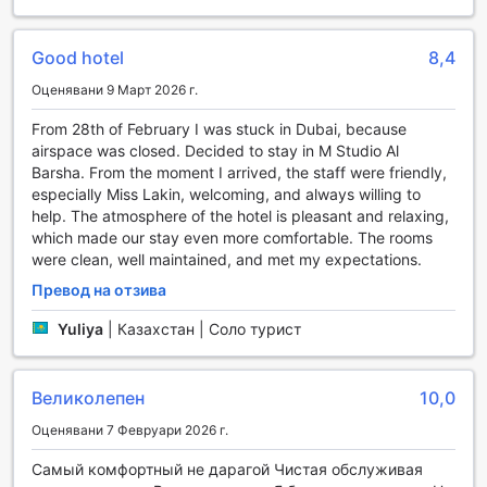
Спортни съоръжения в Studio M Al Barsha Hotel
Good hotel
8,4
В Studio M Al Barsha Hotel by Millennium, спортът и
активният начин на живот са на преден план. Хотелът
Оценявани 9 Март 2026 г.
предлага безплатен фитнес център, който е идеален за
From 28th of February I was stuck in Dubai, because
гостите, които искат да поддържат форма по време на
airspace was closed. Decided to stay in M Studio Al
престоя си. Съоръжението е оборудвано с модерни
Barsha. From the moment I arrived, the staff were friendly,
уреди за тренировки, включително кардио машини и
especially Miss Lakin, welcoming, and always willing to
тежести, позволяващи на всеки да се наслади на
help. The atmosphere of the hotel is pleasant and relaxing,
индивидуални тренировки в удобно за него време.
which made our stay even more comfortable. The rooms
За тези, които предпочитат да тренират по всяко време
were clean, well maintained, and met my expectations.
на денонощието, 24-часовият фитнес център е на
разположение на гостите. Независимо дали сте ранен
Превод на отзива
птичка или нощна сова, можете да се насладите на
интензивна тренировка, без да се притеснявате за
Yuliya
|
Казахстан | Соло турист
графика. Със свежа атмосфера и професионално
оборудване, фитнес центърът на Studio M Al Barsha Hotel
е перфектното място за спорт и рехабилитация, което
Великолепен
10,0
ще ви помогне да се чувствате енергични и освежени
Оценявани 7 Февруари 2026 г.
през целия ви престой в Дубай.
Самый комфортный не дарагой Чистая обслуживая
Удобства за комфорт и удобство в Studio M Al Barsha