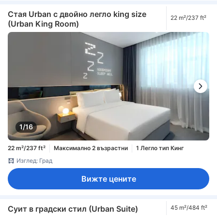
Стая Urban с двойно легло king size
22 m²/237 ft²
(Urban King Room)
1/16
22 m²/237 ft²
Максимално 2 възрастни
1 Легло тип Кинг
Изглед: Град
Вижте цените
Суит в градски стил (Urban Suite)
45 m²/484 ft²