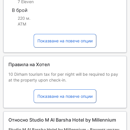
7 Eleven
В брой
220 м.
ATM
Показване на повече опции
Правила на Хотел
10 Dirham tourism tax for per night will be required to pay
at the property upon check-in.
Guest Payment Policy
All guests are required to present a valid debit or credit
Показване на повече опции
card upon arrival at check-in.
The card will be kept securely on file to cover any potential
damages or liabilities related to the hotel room or property.
This applies even if no additional charges are made during
Относно Studio M Al Barsha Hotel by Millennium
the stay.
Деца и допълнителни легла
Studio M Al Barsha Hotel by Millennium - Вашият уютен