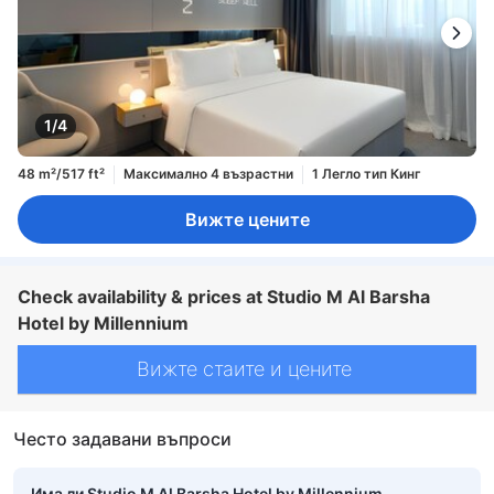
1/4
48 m²/517 ft²
Максимално 4 възрастни
1 Легло тип Кинг
Вижте цените
Check availability & prices at Studio M Al Barsha
Hotel by Millennium
Вижте стаите и цените
Често задавани въпроси
Има ли Studio M Al Barsha Hotel by Millennium