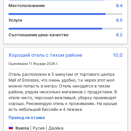
Развлекателни съоръжения в Studio M Al Barsha Hotel
Местоположение
8.4
by Millennium
Услуги
8.5
В Studio M Al Barsha Hotel by Millennium гостите могат да
се насладят на уникално развлекателно преживяване,
благодарение на специализирания магазин за
Съотношение цена-качество
8.2
подаръци и сувенири. Този магазин предлага
разнообразие от автентични местни артикули и
уникални подаръци, които ще напомнят на вашето
Хороший отель с тихом районе
10,0
пътуване в Дубай. Независимо дали търсите специален
сувенир за себе си или подарък за близък, тук ще
Оценявани 11 Януари 2026 г.
намерите нещо уникално, което ще запечата спомените
от вашето посещение.
Отель расположен в 5 минутам от торгового центра
Магазинът е проектиран да предложи не само
Mall of Emirates, что очень удобно, т.к через этот мол
разнообразие от артикули, но и приятно пазаруване в
можно попасть в метро. Отель находится в тихом
уютна обстановка. Със своята стратегическа локация в
районе, рядом несколько магазинов с продуктами. В
хотела, той е лесно достъпен за всички гости, които
отеле чисто, персонал вежливый, уборку производят
искат да се потопят в местната култура и традиции. Не
хорошо. Рекомендую отель к проживанию. На крыше
пропускайте възможността да се възползвате от това
есть небольшой бассейн и 4 лежака.
прекрасно развлекателно съоръжение, което добавя
Превод на отзива
допълнителна стойност на вашия престой в Studio M Al
Barsha.
Ksenia
|
Русия | Двойка