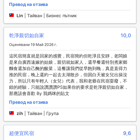
Превод на отзива
Lin
|
Тайван | Бизнес пътник
乾淨親切如自家
10,0
Оценявани 19 Май 2026 г.
這民宿簡直就是回家的感覺，民宿簡約但乾淨且安靜，老闆娘
是來自廣西遠嫁的姑娘，親切就如家人，還早餐還特別煮家鄉
麵食還加自己醃的酸菜，這餐讓我們從早飽到晚，真是直得力
推的民宿，晚上還約一起去太湖散步，但因白天被女兒出操沒
力，所以只有年輕人（女兒）代表，我和老爺在民宿耍廢，不
錯的經驗，只能說讚讚讚PS如果你的要求是乾淨親切如自家，
那應該會喜歡 By 我媽咪的貼文
Превод на отзива
zih
|
Тайван | Група
超便宜民宿
9,6