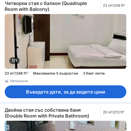
Четворна стая с балкон (Quadruple
23 m²/248 ft²
Room with Balcony)
1/1
23 m²/248 ft²
Максимално 5 възрастни
2 Кинг легла
Непушачи
Въведете дати, за да видите цени
Двойна стая със собствена баня
20 m²/215 ft²
(Double Room with Private Bathroom)