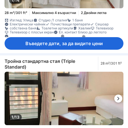
1/14
28 m²/301 ft²
Максимално 4 възрастни
2 Двойни легла
Изглед: Улица
Студио /1 спалня
1 баня
Електрически чайник
Почистващи препарати
Сешоар
собствена баня
Тоалетни артикули
Хавлии
Телевизор
Телевизор с плосък екран
Ел. контакт близо до леглото
Елементи за удобство при сън
Климатик
Отопление
Балкон/тераса
Кофи за боклук
Налични партерни етажи
Въведете дати, за да видите цени
Под с плочки/мрамор
Прозорец
Гардеробна
Стойка за дрехи
Детектор за дим
Достъпно по стълбище
Индивидуална климатизация
Пожарогасител
Функция за защита/сигурност
Тройна стандартна стая (Triple
28 m²/301 ft²
Standard)
1/13