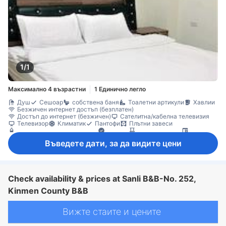
1/1
Максимално 4 възрастни
1 Единично легло
Душ
Сешоар
собствена баня
Тоалетни артикули
Хавлии
Безжичен интернет достъп (безплатен)
Достъп до интернет (безжичен)
Сателитна/кабелна телевизия
Телевизор
Климатик
Пантофи
Плътни завеси
Безплатна минерална вода
Чайник
Балкон/тераса
Бюро
Гардеробна
Непушачи
Въведете дати, за да видите цени
Check availability & prices at Sanli B&B-No. 252,
Kinmen County B&B
Вижте стаите и цените