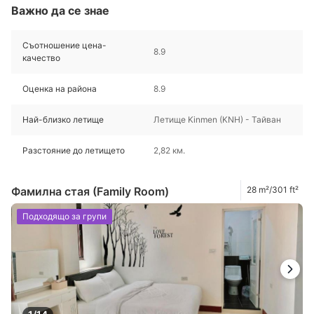
Важно да се знае
Съотношение цена-
8.9
качество
Оценка на района
8.9
Най-близко летище
Летище Kinmen (KNH) - Тайван
Разстояние до летището
2,82 км.
Фамилна стая (Family Room)
28 m²/301 ft²
Подходящо за групи