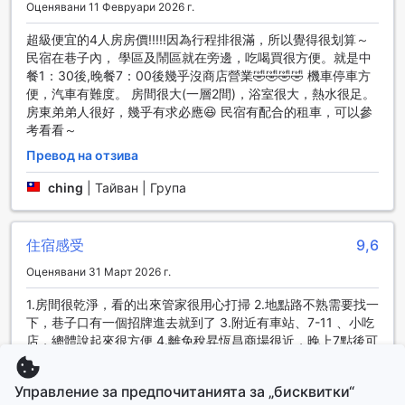
Оценявани 11 Февруари 2026 г.
超級便宜的4人房房價!!!!!因為行程排很滿，所以覺得很划算～
民宿在巷子內， 學區及鬧區就在旁邊，吃喝買很方便。就是中
餐1：30後,晚餐7：00後幾乎沒商店營業🤣🤣🤣🤣 機車停車方
便，汽車有難度。 房間很大(一層2間)，浴室很大，熱水很足。
房東弟弟人很好，幾乎有求必應😆 民宿有配合的租車，可以參
考看看～
Превод на отзива
ching
|
Тайван | Група
住宿感受
9,6
Оценявани 31 Март 2026 г.
1.房間很乾淨，看的出來管家很用心打掃 2.地點路不熟需要找一
下，巷子口有一個招牌進去就到了 3.附近有車站、7-11 、小吃
店，總體說起來很方便 4.離免稅昇恆昌商場很近，晚上7點後可
以去閑晃 5.民宿進門地板浮起，這個就必須請民宿管家盡快修
繕。
Управление за предпочитанията за „бисквитки“
Превод на отзива