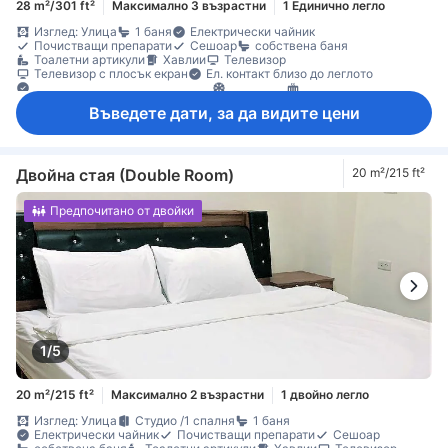
28 m²/301 ft²
Максимално 3 възрастни
1 Единично легло
Изглед: Улица
1 баня
Електрически чайник
Почистващи препарати
Сешоар
собствена баня
Тоалетни артикули
Хавлии
Телевизор
Телевизор с плосък екран
Ел. контакт близо до леглото
Елементи за удобство при сън
Климатик
Отопление
Балкон/тераса
Кофи за боклук
Налични партерни етажи
Въведете дати, за да видите цени
Под с плочки/мрамор
Прозорец
Гардеробна
Стойка за дрехи
Детектор за дим
Достъпно по стълбище
Индивидуална климатизация
Непушачи
Пожарогасител
Функция за защита/сигурност
Двойна стая (Double Room)
20 m²/215 ft²
Предпочитано от двойки
1/5
20 m²/215 ft²
Максимално 2 възрастни
1 двойно легло
Изглед: Улица
Студио /1 спалня
1 баня
Електрически чайник
Почистващи препарати
Сешоар