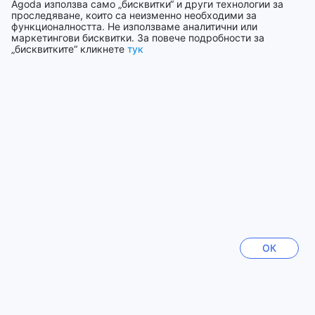
Agoda използва само „бисквитки“ и други технологии за
проследяване, които са неизменно необходими за
PIN-RUEI
|
Тайван | Група
функционалността. Не използваме аналитични или
маркетингови бисквитки. За повече подробности за
„бисквитките“ кликнете
тук
Показване на още отзиви
Назад към стаите и цените
Отзиви за хотела
Топ дестинации
България
22621 места за настаняване
ОК
Тайланд
130409 места за настаняване