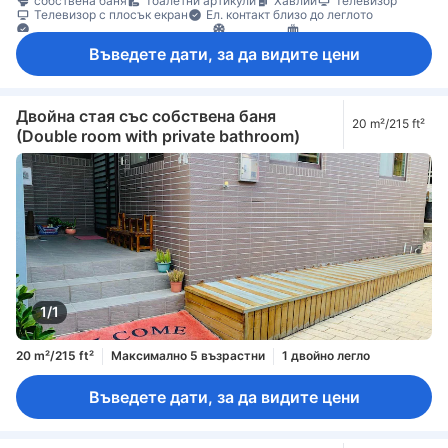
собствена баня
Тоалетни артикули
Хавлии
Телевизор
Телевизор с плосък екран
Ел. контакт близо до леглото
Елементи за удобство при сън
Климатик
Отопление
Кофи за боклук
Налични партерни етажи
Въведете дати, за да видите цени
Под с плочки/мрамор
Прозорец
Гардеробна
Стойка за дрехи
Детектор за дим
Достъпно по стълбище
Индивидуална климатизация
Пожарогасител
Функция за защита/сигурност
Двойна стая със собствена баня
20 m²/215 ft²
(Double room with private bathroom)
1/1
20 m²/215 ft²
Максимално 5 възрастни
1 двойно легло
Въведете дати, за да видите цени