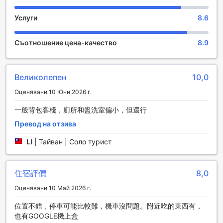
дори има удобства за готвене на място, като обща
кухня, за най-взискателните си гости. През целия ден
Услуги
8.6
можете да се наслаждавате на дейностите, предлагани
в Sanli B&B-No. 252, Kinmen County B&B. Потопете се в
социални контакти в общ салон и телевизионна зона в
Съотношение цена-качество
8.9
това място за настаняване (къща сред природата),
където можете да се срещнете с други гости.
Великолепен
10,0
Разходка из мястото за настаняване
Оценявани 10 Юни 2026 г.
Това е вашият шанс да разгледате всичко, което Kinmen
Islands има да предложи. Пристигането и заминаването
一般背包客棧，廁所和盥洗室偏小，但還行
са без стрес, когато отседнете в Sanli B&B-No. 252,
Превод на отзива
Kinmen County B&B, поради удобното му разположение
само на 2,8 км от Летище Kinmen.
LI
|
Тайван | Соло турист
住宿評價
8,0
Оценявани 10 Май 2026 г.
位置不錯，停車可能比較難，機車沒問題。附近吃的東西有，
也有GOOGLE機上盒