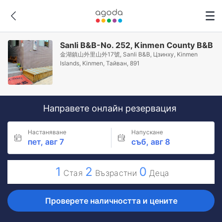
Sanli B&B-No. 252, Kinmen County B&B
金湖鎮山外里山外17號, Sanli B&B, Цзинху, Kinmen
Islands, Kinmen, Тайван, 891
Направете онлайн резервация
Настаняване
Напускане
пет, авг 7
съб, авг 8
1
2
0
Стая
Възрастни
Деца
Проверете наличността и цените