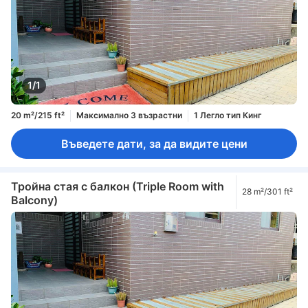
1/1
20 m²/215 ft²
Максимално 3 възрастни
1 Легло тип Кинг
Въведете дати, за да видите цени
Тройна стая с балкон (Triple Room with
28 m²/301 ft²
Balcony)