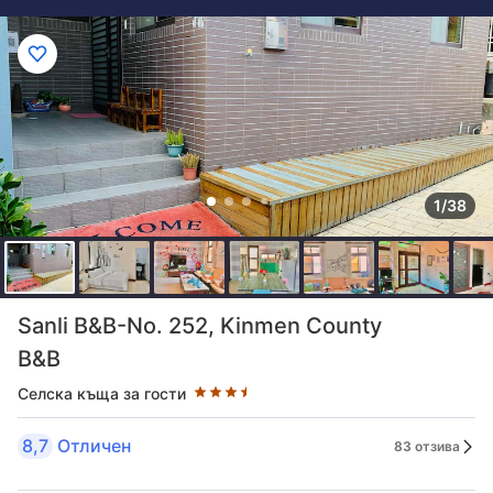
1/38
Оценка в звезди: 3.5 звезди
Sanli B&B-No. 252, Kinmen County
B&B
Селска къща за гости
8,7
Отличен
83 отзива