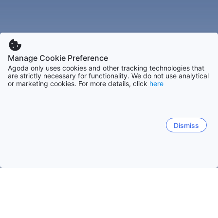
Manage Cookie Preference
Agoda only uses cookies and other tracking technologies that
are strictly necessary for functionality. We do not use analytical
or marketing cookies. For more details, click
here
Dismiss
Начало
Франция Обекти
Рона-Алпи Обекти
Свети-Десир
Популярни дати за пътуване