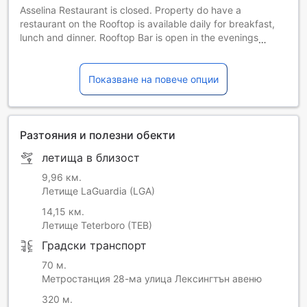
Asselina Restaurant is closed. Property do have a
restaurant on the Rooftop is available daily for breakfast,
lunch and dinner. Rooftop Bar is open in the evenings for
cocktails.
Royalton Park Avenue is committed to providing its guests
Показване на повече опции
and associates with a smoke free environment. Smoking
tobacco, pipes, vapes, e-cigarettes and marijuana is
strictly prohibited within the hotel. By booking through this
website, you acknowledge that the hotel has installed
Разтояния и полезни обекти
smoking detection sensors in its rooms. These sensors
летища в близост
enable hotel management to respond to smoking events
without disrupting your stay. You hereby agree and
9,96 км.
consent to the use of such sensor in your room and
Летище LaGuardia (LGA)
acknowledge and agree that it is 100% privacy compliant
14,15 км.
and required by the hotel to ensure a smoke-free stay for
Летище Teterboro (TEB)
all guests. By acknowledging the foregoing, you agree to
waive any future claims related to the presence of the
Градски транспорт
sensor in a room you may book. Tampering with the sensor
70 м.
is strictly prohibited.
Метростанция 28-ма улица Лексингтън авеню
320 м.