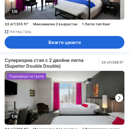
1/6
33 m²/355 ft²
Максимално 2 възрастни
1 Легло тип Кинг
Изглед: Град
Вижте цените
Супериорна стая с 2 двойни легла
34 m²/366 ft²
(Superior Double Double)
Подходящо за групи
1/6