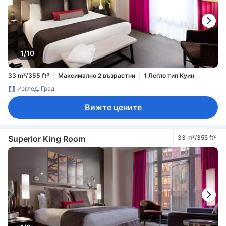
1/10
33 m²/355 ft²
Максимално 2 възрастни
1 Легло тип Куин
Изглед: Град
Вижте цените
Superior King Room
33 m²/355 ft²