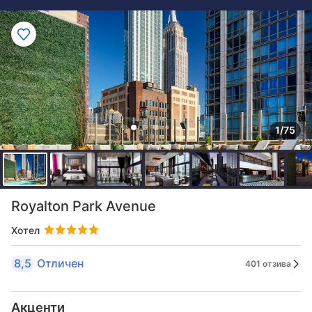
1/75
Royalton Park Avenue
Хотел
8,5
Отличен
401 отзива
Акценти