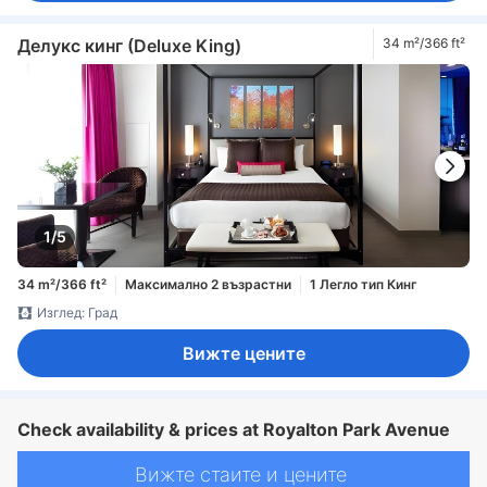
Делукс кинг (Deluxe King)
34 m²/366 ft²
1/5
34 m²/366 ft²
Максимално 2 възрастни
1 Легло тип Кинг
Изглед: Град
Вижте цените
Check availability & prices at Royalton Park Avenue
Вижте стаите и цените