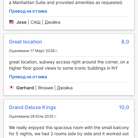
a Manhattan Suite and provided amenities as requested.
удобства, които гарантират вашия комфорт и
спокойствие по време на престоя ви. Насладете се на
Превод на отзива
безупречно обслужване с 24-часова стая и услуги за
пране и химическо чистене, които ви осигуряват
Jose
|
САЩ | Двойка
чистота и свежест всеки ден. За вашата сигурност има
налични сейфове в стаите, а екипът на консиерж
услугите е винаги на разположение, за да ви помогне с
Great location
8,0
всякакви нужди и запитвания.
Оценявани 17 Март 2026 г.
Транспортни възможности в Royalton Park Avenue
great location, subway access right around the corner, on a
higher floor good views to some iconic buildings in NY
Royalton Park Avenue предлага удобни и разнообразни
Превод на отзива
транспортни услуги, които гарантират лесен достъп до
всички забележителности на Ню Йорк. Гостите могат да
Gerhard
|
Япония | Двойка
се възползват от професионалните услуги за такси и
билетни услуги, които осигуряват бърз и комфортен
трансфер до желаните дестинации. За тези, които
Grand Deluxe Kings
10,0
предпочитат собствен транспорт, хотелът разполага с
паркинг, включително възможност за самостоятелно
Оценявани 28 Юли 2025 г.
паркиране и валет паркинг, като съответните такси се
прилагат при ползване. Освен това, организираните
We really enjoyed this spacious room with the small balcony
турове предлагат допълнителна възможност за
for 5 nights, we had 2 rooms side by side and it worked out