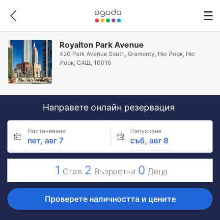
Royalton Park Avenue
420 Park Avenue South, Gramercy, Ню Йорк, Ню
Йорк, САЩ, 10016
Направете онлайн резервация
Настаняване
Напускане
пет, авг 7
съб, авг 8
1
2
0
Стая
Възрастни
Деца
Проверете наличността и цените