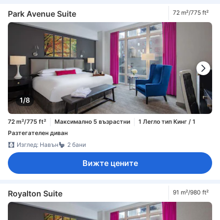
Park Avenue Suite
72 m²/775 ft²
1/8
72 m²/775 ft²
Максимално 5 възрастни
1 Легло тип Кинг / 1
Разтегателен диван
Изглед: Навън
2 бани
Вижте цените
Royalton Suite
91 m²/980 ft²