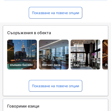
Показване на повече опции
Съоръжения в обекта
външен басейн
Фитнес зала
Бар
Рес
Показване на повече опции
Говорими езици