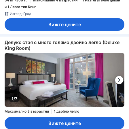
34 m²/366 ft²
Максимално 4 възрастни
1 Разтегателен диван
и 1 Легло тип Кинг
Изглед: Град
Вижте цените
Делукс стая с много голямо двойно легло (Deluxe
King Room)
1/7
Максимално 3 възрастни
1 двойно легло
Вижте цените