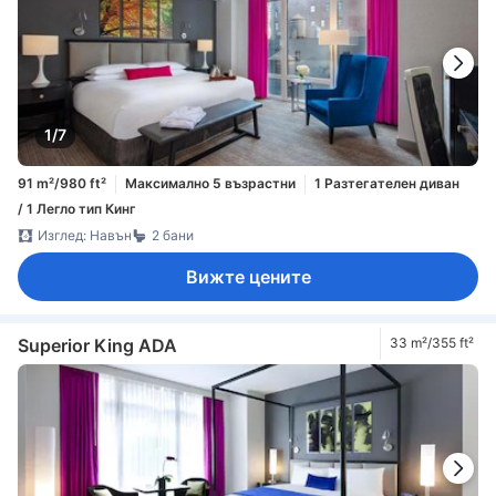
1/7
91 m²/980 ft²
Максимално 5 възрастни
1 Разтегателен диван
/ 1 Легло тип Кинг
Изглед: Навън
2 бани
Вижте цените
Superior King ADA
33 m²/355 ft²