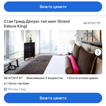
Вижте цените
Стая Гранд Делукс тип кинг (Grand
48 m²/517 ft²
Deluxe King)
1/8
48 m²/517 ft²
Максимално 3 възрастни
1 Разтегателен диван
и 1 Легло тип Кинг
Изглед: Град
Вижте цените