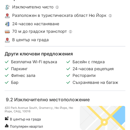
Изключително чисто
Разположен в туристическата област Ню Йорк
24-часово настаняване
70 м до градски транспорт
В център на града
Други ключови предложения
Безплатна Wi-Fi връзка
Басейн с гледка
Паркинг
24-часова рецепция
Фитнес зала
Ресторанти
Бар
Съхраняване на багаж
9.2
Изключително местоположение
420 Park Avenue South, Gramercy, Ню Йорк, Ню
Йорк, САЩ, 10016
В център на града
Популярен квартал