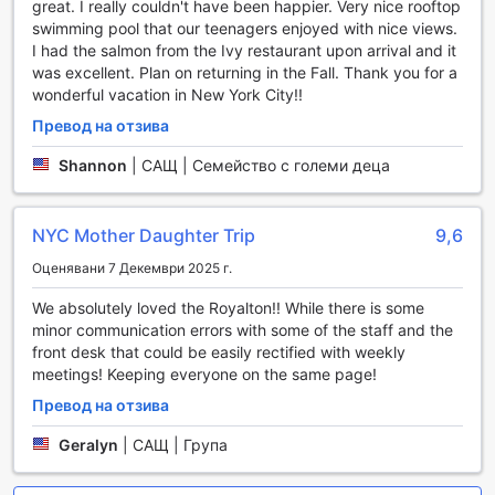
откриване на града с професионални гидове, които ще
great. I really couldn't have been happier. Very nice rooftop
направят вашето преживяване незабравимо.
swimming pool that our teenagers enjoyed with nice views.
I had the salmon from the Ivy restaurant upon arrival and it
Луксозни удобства в стаите на Royalton Park Avenue
was excellent. Plan on returning in the Fall. Thank you for a
wonderful vacation in New York City!!
Всеки детайл в стаите на Royalton Park Avenue е
Превод на отзива
създаден с мисъл за вашия комфорт и удобство.
Насладете се на климатик, който гарантира приятна
Shannon
|
САЩ | Семейство с големи деца
температура през цялата година, както и на просторен
отделен дневен тракт, който ви предоставя
допълнително пространство за релаксация. За вашия
NYC Mother Daughter Trip
9,6
комфорт са осигурени меки халати, кърпи и
висококачествени спално бельо, които създават
Оценявани 7 Декември 2025 г.
усещане за домашен уют. Всяка стая разполага с
We absolutely loved the Royalton!! While there is some
модерна телевизия със сателитна и кабелна телевизия,
minor communication errors with some of the staff and the
както и с вградени филми за забавление по всяко
front desk that could be easily rectified with weekly
време.
meetings! Keeping everyone on the same page!
За любителите на ароматната напитка, има наличен
кафе/чай автомат и минибар, пълни с вкусни
Превод на отзива
изкушения. Балкон или тераса ви предоставят
възможност да се насладите на гледката към града или
Geralyn
|
САЩ | Група
да се отпуснете на открито. В допълнение, стаите са
оборудвани с хладилник, сешоар, тоалетни