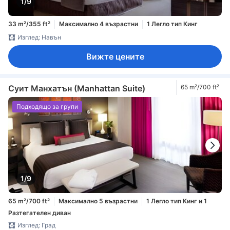
1/9
33 m²/355 ft²
Максимално 4 възрастни
1 Легло тип Кинг
Изглед: Навън
Вижте цените
Суит Манхатън (Manhattan Suite)
65 m²/700 ft²
Подходящо за групи
1/9
65 m²/700 ft²
Максимално 5 възрастни
1 Легло тип Кинг и 1
Разтегателен диван
Изглед: Град