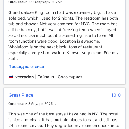
Оценявани 23 Февруари 2026 г.
внимателно подбраната музика създават перфектната
обстановка за приятно прекарване.
Grand deluxe King room i had was extremely big. It has a
sofa bed, which i used for 2 nights. The restroom has both
Спортни и релаксиращи удобства в Royalton Park
tub and shower. Not very common for NYC. The room has
Avenue
a little balcony, but it was at freezing temp when i stayed,
so did not use much but it is something nice to have. All
В Royalton Park Avenue гостите могат да се насладят на
room functions were good. Location is awesome.
модерния си фитнес център, който е напълно оборудван
Wholefood is on the next block. tons of restaurant,
и достъпен безплатно, за да поддържат активен начин
especially a very short walk to K-town. Very clean. Friendly
на живот по всяко време. За любителите на открито,
staff.
хотелът предлага стилен външен басейн, където
Превод на отзива
можете да се отпуснете и да се освежите под
слънчевите лъчи, както и уютен бар край басейна,
veeradon
|
Тайланд | Соло турист
където да се насладите на освежаващи напитки и леки
закуски. 24-часовият фитнес център гарантира, че
всеки гост може да тренира в удобно за него време,
Great Place
10,0
независимо от графика си.
Оценявани 8 Януари 2025 г.
Удобства за комфорт и спокойствие в Royalton Park
This was one of the best stays I have had in NY. The hotel
Avenue
is nice and clean. It has multiple places to eat and still has
24 h room service. They upgraded my room on check-in to
Royalton Park Avenue предлага изключителен набор от