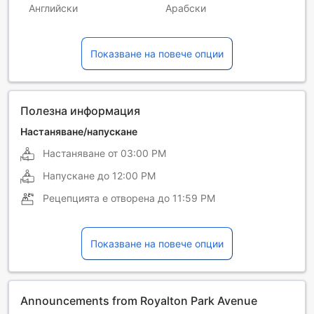
Английски
Арабски
Индонезийски
Испански
Показване на повече опции
Италиански
Китайски (кантонски)
Китайски (мандарин)
Корейски
Лао
Немски
Полезна информация
Полски
Португалски
Настаняване/напускане
Настаняване от
03:00 PM
Румънски
Руски
Напускане до
12:00 PM
Филипински
Френски
Рецепцията е отворена до
11:59 PM
Хинди
Японски
Показване на повече опции
Announcements from Royalton Park Avenue