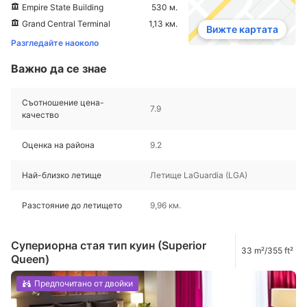
Empire State Building
530 м.
Grand Central Terminal
1,13 км.
Вижте картата
Разгледайте наоколо
Важно да се знае
Съотношение цена-
7.9
качество
Оценка на района
9.2
Най-близко летище
Летище LaGuardia (LGA)
Разстояние до летището
9,96 км.
Супериорна стая тип куин (Superior
33 m²/355 ft²
Queen)
Предпочитано от двойки