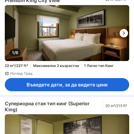
Premium King City View
1/6
22 m²/237 ft²
Максимално 2 възрастни
1 Легло тип Кинг
Изглед: Град
Въведете дати, за да видите цени
Супериорна стая тип кинг (Superior
20 m²/215 ft²
King)