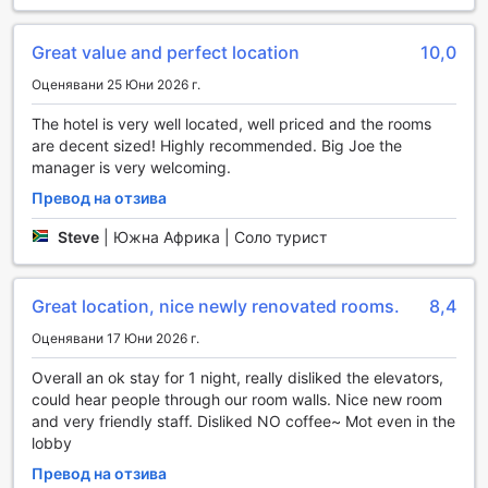
дали сте опитен атлет или просто искате да
поддържате форма по време на пътуването си,
спортните съоръжения на хотела предлагат комфортна
Great value and perfect location
10,0
и вдъхновяваща среда, в която да се потопите в
Оценявани 25 Юни 2026 г.
тренировка. Стремежът на Row NYC Hotel е да осигури
не само уютен престой, но и възможности за
The hotel is very well located, well priced and the rooms
здравословен начин на живот, които да направят
are decent sized! Highly recommended. Big Joe the
вашето преживяване в Ню Йорк още по-пълноценно.
manager is very welcoming.
Превод на отзива
Удобства в Row NYC Hotel: Комфорт и Леснота за
Вашия Престой
Steve
|
Южна Африка | Соло турист
Row NYC Hotel предлага разнообразие от удобства,
които гарантират комфорт и безпроблемен престой в
Great location, nice newly renovated rooms.
8,4
сърцето на Ню Йорк. Гостите могат да се възползват от
услугите за пране и химическо чистене, които
Оценявани 17 Юни 2026 г.
осигуряват свежест и удобство за вашите дрехи. За
допълнителна сигурност, хотелът предлага сейфове за
Overall an ok stay for 1 night, really disliked the elevators,
съхранение на ценности, както и услуги на консиежа,
could hear people through our room walls. Nice new room
които ще ви помогнат да организирате всичките си
and very friendly staff. Disliked NO coffee~ Mot even in the
нужди по време на престоя.
lobby
С безплатен Wi-Fi в стаите и обществените зони, ще
Превод на отзива
можете да останете свързани с близките си или да