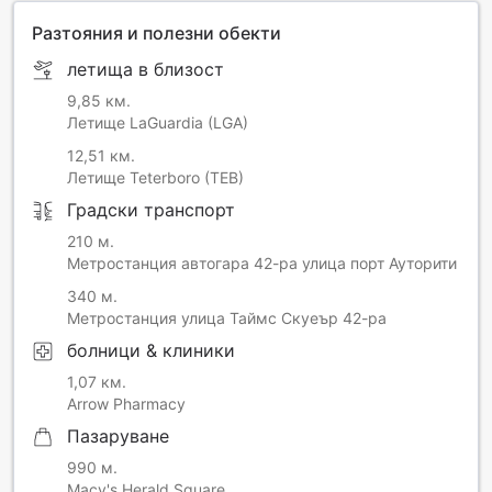
smoking events without disrupting your stay. You hereby
agree and consent to the use of such sensor in your room
Разтояния и полезни обекти
and acknowledge and agree that it is 100% privacy
летища в близост
compliant and required by the hotel to ensure a smoke-free
stay for all guests.
9,85 км.
Летище LaGuardia (LGA)
By acknowledging the foregoing, you agree to waive any
12,51 км.
future claims related to the presence of the sensor in a
Летище Teterboro (TEB)
room you may book. Tampering with the sensor is strictly
prohibited.
Градски транспорт
210 м.
Метростанция автогара 42-ра улица порт Ауторити
340 м.
Метростанция улица Таймс Скуеър 42-ра
болници & клиники
1,07 км.
Arrow Pharmacy
Пазаруване
990 м.
Macy's Herald Square