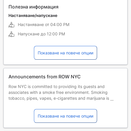
Полезна информация
Настаняване/напускане
Настаняване от
04:00 PM
Напускане до
12:00 PM
Показване на повече опции
Announcements from ROW NYC
Row NYC is committed to providing its guests and
associates with a smoke free environment. Smoking
tobacco, pipes, vapes, e-cigarettes and marijuana is
strictly prohibited within the hotel.
By booking through this website, you acknowledge that the
Показване на повече опции
hotel has installed smoking detection sensors in its rooms.
These sensors enable hotel management to respond to