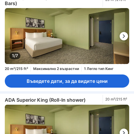
Bars)
1/7
20 m²/215 ft²
Максимално 2 възрастни
1 Легло тип Кинг
Въведете дати, за да видите цени
ADA Superior King (Roll-In shower)
20 m²/215 ft²