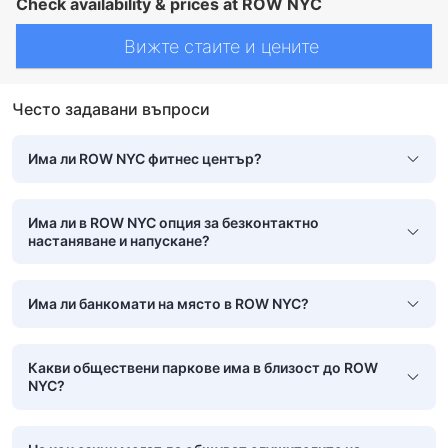
Check availability & prices at ROW NYC
Вижте стаите и цените
Често задавани въпроси
Има ли ROW NYC фитнес център?
Има ли в ROW NYC опция за безконтактно
настаняване и напускане?
Има ли банкомати на място в ROW NYC?
Какви обществени паркове има в близост до ROW
NYC?