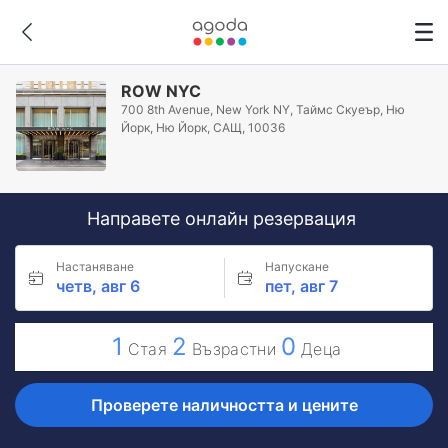
ROW NYC
700 8th Avenue, New York NY, Таймс Скуеър, Ню
Йорк, Ню Йорк, САЩ, 10036
Направете онлайн резервация
Настаняване
Напускане
четв, авг 6
пет, авг 7
1
2
0
Стая
Възрастни
Деца
Проверете наличността и цените