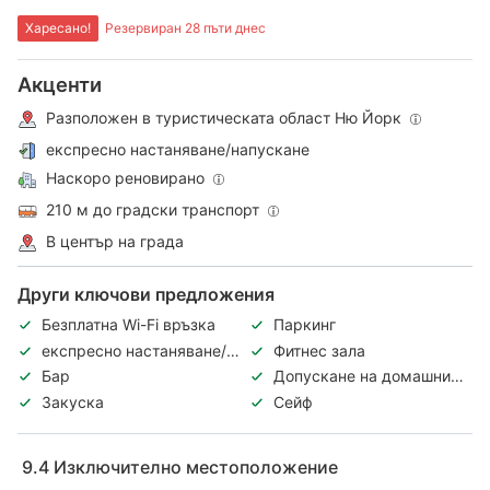
Харесано!
Резервиран 28 пъти днес
Акценти
Разположен в туристическата област Ню Йорк
експресно настаняване/напускане
Наскоро реновирано
210 м до градски транспорт
В център на града
Други ключови предложения
Безплатна Wi-Fi връзка
Паркинг
експресно настаняване/
Фитнес зала
напускане
Бар
Допускане на домашни
любимци
Закуска
Сейф
9.4
Изключително местоположение