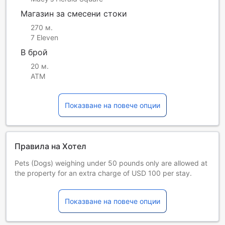
Магазин за смесени стоки
270 м.
7 Eleven
В брой
20 м.
ATM
Показване на повече опции
Правила на Хотел
Pets (Dogs) weighing under 50 pounds only are allowed at
the property for an extra charge of USD 100 per stay.
The hotel is a family-friendly hotel. Kindly reach out to the
hotel for more information.
Показване на повече опции
A mandatory Facility Fee of USD 40 plus tax (USD 45.9
after tax per night) destination fee per room, per night will
be collected upon check-in by the property. The fee