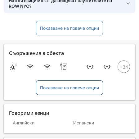
На кои езици могат да общуват служителите на
ROW NYC?
Показване на повече опции
Съоръжения в обекта
Показване на повече опции
Говорими езици
Английски
Испански