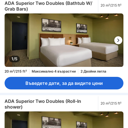
ADA Superior Two Doubles (Bathtub W/
20 m²/215 ft²
Grab Bars)
1/5
20 m²/215 ft²
Максимално 4 възрастни
2 Двойни легла
Въведете дати, за да видите цени
ADA Superior Two Doubles (Roll-In
20 m²/215 ft²
shower)