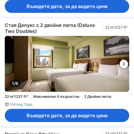
Въведете дати, за да видите цени
Стая Делукс с 2 двойни легла (Deluxe
22 m²/237 ft²
Two Doubles)
1/6
22 m²/237 ft²
Максимално 4 възрастни
2 Двойни легла
Изглед: Град
Въведете дати, за да видите цени
22 m²/237 ft²