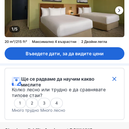
1/5
20 m²/215 ft²
Максимално 4 възрастни
2 Двойни легла
Въведете дати, за да видите цени
Ще се радваме да научим какво
мислите
Колко лесно или трудно е да сравнявате
типове стаи?
1
2
3
4
Много трудно
Много лесно