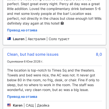
тези, които искат да си отнесат спомен от престоя си,
perfect. Slept great every night. Percy all day was a great
подаръчният и сувенирен магазин предлага
little addition. Loved the complimentary drink between 5-6
разнообразие от уникални артикули и подаръци, които
and met some lovely people at the bar! Location was
ще ви напомнят за незабравимите моменти, прекарани
perfect, not directly in the chaos but close enough to!! Wills
в този космополитен град.
definitely stay again at this hotel! 🏨
Превод на отзива
Спортни съоръжения в Row NYC Hotel
Lauren
|
Австралия | Соло турист
Row NYC Hotel предлага на своите гости изключителни
спортни съоръжения, предназначени да удовлетворят
нуждите на всеки любител на активния начин на живот.
Clean, but had some issues
8,0
Фитнес центърът на хотела е отворен 24 часа в
денонощието, което позволява на посетителите да
Оценявани 6 Юни 2026 г.
поддържат своята фитнес рутина независимо от
The location is top-notch to Times Sq and the theaters.
времето на деня. Съоръжението е напълно оборудвано
Towels and bed were nice, the AC was not. It never got
с модерни уреди за тренировка, включително кардио
below 80 in the room, no frig, desk, or chair. Fine if only to
машини, тежести и свободни тежести, предоставяйки
sleep, but no where to work in the room. The staff was
всичко необходимо за интензивни тренировки или
wonderful, very clean room, but ac was a big issue.
релаксиращи упражнения.
Най-хубавото е, че фитнес центърът е безплатен за
Превод на отзива
всички гости на Row NYC Hotel, което го прави
идеалното място за активна почивка. Без значение
Karen
|
САЩ | Двойка