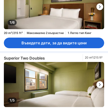
1/6
20 m²/215 ft²
Максимално 2 възрастни
1 Легло тип Кинг
Въведете дати, за да видите цени
Superior Two Doubles
20 m²/215 ft²
1/5