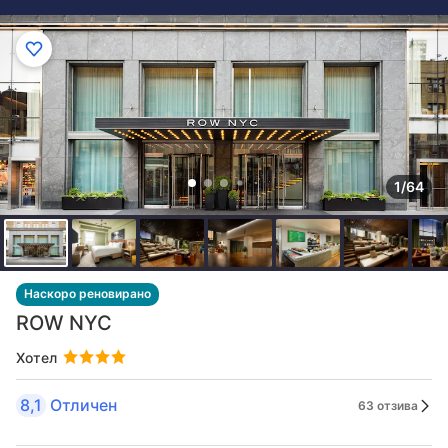
1/64
Наскоро реновирано
ROW NYC
Хотел
8,1
Отличен
63 отзива