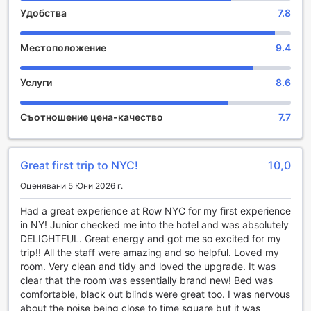
Възможността за допълнителни легла зависи от
Удобства
7.8
се настанят безплатно. И ако пътувате с домашен
избрания тип стая. За повече информация вижте
любимец, не се притеснявайте – хотелът позволява на
капацитета на отделните стаи.
до 2 домашни любимци на стая, така че вашият
Местоположение
9.4
При резервиране на повече от 5 стаи е възможно да се
четирикраки приятел също може да се наслади на
прилагат различни условия и допълнителни плащания.
престоя в Ню Йорк.
Услуги
8.6
Развлекателни съоръжения в Row NYC Hotel
Съотношение цена-качество
7.7
Row NYC Hotel в сърцето на Ню Йорк предлага
изключителни развлекателни съоръжения, които ще
направят вашия престой незабравим. Започнете
Great first trip to NYC!
10,0
вечерта си в стил с посещение на елегантния бар на
хотела, където можете да се насладите на
Оценявани 5 Юни 2026 г.
разнообразие от коктейли и напитки, приготвени от
опитни бармани. Атмосферата е уютна и модерна,
Had a great experience at Row NYC for my first experience
идеална за социализиране с приятели или за
in NY! Junior checked me into the hotel and was absolutely
романтична вечеря с любимия човек.
DELIGHTFUL. Great energy and got me so excited for my
Не пропускайте и салона на хотела, който предлага
trip!! All the staff were amazing and so helpful. Loved my
уникално пространство за отдих и забавление. Тук
room. Very clean and tidy and loved the upgrade. It was
можете да се насладите на различни развлекателни
clear that the room was essentially brand new! Bed was
програми, включително жива музика и тематични
comfortable, black out blinds were great too. I was nervous
вечери, които ще ви потопят в културата на Ню Йорк. За
about the noise being close to time square but it was