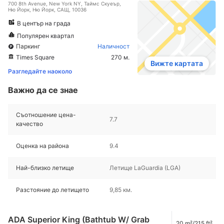
700 8th Avenue, New York NY, Таймс Скуеър,
Ню Йорк, Ню Йорк, САЩ, 10036
В център на града
Популярен квартал
Паркинг
Наличност
Times Square
270 м.
Вижте картата
Разгледайте наоколо
Важно да се знае
Съотношение цена-
7.7
качество
Оценка на района
9.4
Най-близко летище
Летище LaGuardia (LGA)
Разстояние до летището
9,85 км.
ADA Superior King (Bathtub W/ Grab
20 m²/215 ft²