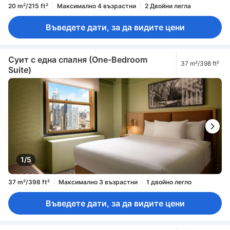
20 m²/215 ft²
Максимално 4 възрастни
2 Двойни легла
Въведете дати, за да видите цени
Суит с една спалня (One-Bedroom
37 m²/398 ft²
Suite)
1/5
37 m²/398 ft²
Максимално 3 възрастни
1 двойно легло
Въведете дати, за да видите цени