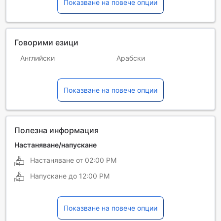
Показване на повече опции
Говорими езици
Английски
Арабски
Непалски
Руски
Показване на повече опции
Тамилски
Турски
Филипински
Хинди
Полезна информация
Настаняване/напускане
Настаняване от
02:00 PM
Напускане до
12:00 PM
Показване на повече опции