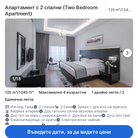
Апартамент с 2 спални (Two Bedroom
125 m²/1345
Apartment)
ft²
1/18
125 m²/1345 ft²
Максимално 4 възрастни
1 двойно легло / 2
Единични легла
Изглед: Град
2 спални
2 бани
Брава с дръжка на вратата
Видима аларма
Достатъчно силна звукова аларма
Достъп за хора с увереждания
Дръжка за вана
Душ без праг
Самозатваряща се врата
Електрически чайник
Адаптирана баня
Вана
Допълнителна баня
Допълнителна тоалетна
Душ
Душ зона без врата
Кантар
Въведете дати, за да видите цени
Огледало
Отделни душ и вана
Почистващи препарати
Сешоар
собствена баня
Телефон в банята