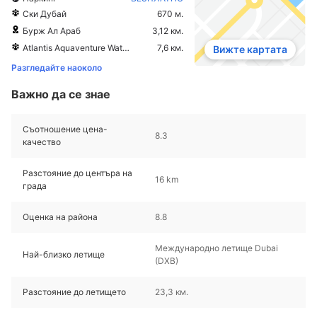
Ски Дубай
670 м.
Бурж Ал Араб
3,12 км.
Atlantis Aquaventure Waterpark
7,6 км.
Вижте картата
Разгледайте наоколо
Важно да се знае
Съотношение цена-
8.3
качество
Разстояние до центъра на
16 km
града
Оценка на района
8.8
Международно летище Dubai
Най-близко летище
(DXB)
Разстояние до летището
23,3 км.