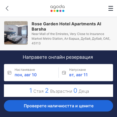
Rose Garden Hotel Apartments Al
Barsha
Near Mall of the Emirates, Very Close to Insurance
Market Metro Station, Ал Барша, Дубай, Дубай, ОАЕ,
45113
Направете онлайн резервация
Настаняване
Напускане
пон, авг 10
вт, авг 11
1
2
0
Стая
Възрастни
Деца
Проверете наличността и цените