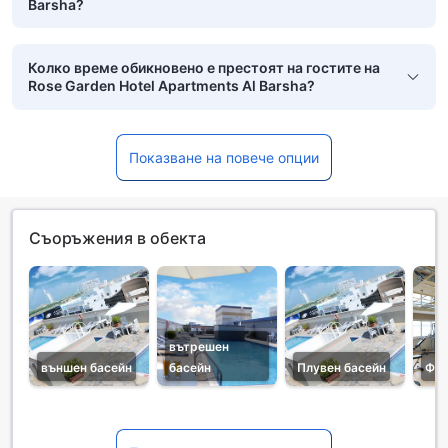
Barsha?
Колко време обикновено е престоят на гостите на
Rose Garden Hotel Apartments Al Barsha?
Показване на повече опции
Съоръжения в обекта
вътрешен
външен басейн
басейн
Плувен басейн
Фит