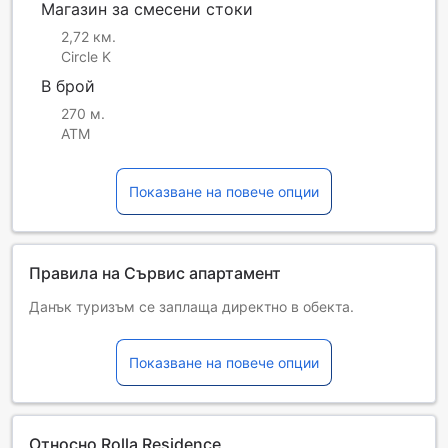
Магазин за смесени стоки
2,72 км.
Circle K
В брой
270 м.
ATM
Показване на повече опции
Правила на Сървис апартамент
Данък туризъм се заплаща директно в обекта.
Please be reminded that the Tourism Dirham fee is
mandatory and must be paid directly at the property upon
Показване на повече опции
check-in.
Деца и допълнителни легла
Бебета от 0 до 0 години
Настаняват се безплатно, ако използват
Относно Rolla Residence
съществуващите легла. Имайте предвид, че ако ви е