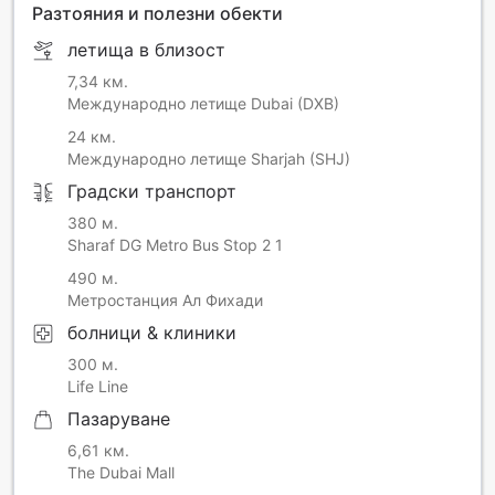
Разтояния и полезни обекти
летища в близост
7,34 км.
Международно летище Dubai (DXB)
24 км.
Международно летище Sharjah (SHJ)
Градски транспорт
380 м.
Sharaf DG Metro Bus Stop 2 1
490 м.
Метростанция Ал Фихади
болници & клиники
300 м.
Life Line
Пазаруване
6,61 км.
The Dubai Mall