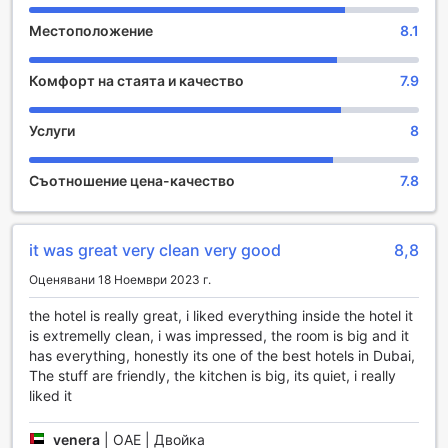
приключение в Дубай.
Местоположение
8.1
Развлекателни съоръжения в Rolla Residence
Комфорт на стаята и качество
7.9
Rolla Residence в Дубай предлага изключителни
възможности за развлечение, които ще направят
престоя ви незабравим. В комплекса ще откриете
Услуги
8
множество магазини, където можете да се насладите
на пазаруване на уникални стоки и сувенири, които да
Съотношение цена-качество
7.8
ви напомнят за вашето приключение в Обединените
арабски емирства. Тези търговски обекти предлагат
разнообразие от местни и международни марки, което
прави всяко пазаруване истинско удоволствие.
it was great very clean very good
8,8
След дълъг ден на разглеждане на забележителности,
Оценявани 18 Ноември 2023 г.
можете да се отпуснете в хидромасажната вана или да
се насладите на релаксираща сесия в сауната. Spa
the hotel is really great, i liked everything inside the hotel it
центърът на Rolla Residence предлага различни
is extremelly clean, i was impressed, the room is big and it
процедури, които ще ви помогнат да се освежите и
has everything, honestly its one of the best hotels in Dubai,
възстановите. Независимо дали търсите момент на
The stuff are friendly, the kitchen is big, its quiet, i really
спокойствие или просто искате да се насладите на
liked it
лукса на една от най-добрите спа услуги, Rolla
Residence е идеалното място за вас.
venera
|
ОАЕ | Двойка