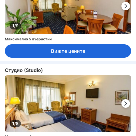
Прозорец
Самостоятелна трапезария
Сгъваемо легло
Гардеробна
Комплект за шиене
Пералня
Стойка за дрехи
Съоръжения за гладене
Детектор за дим
Достъпно чрез асансьор
Непушачи
Пожарогасител
Сейф в стаята
Функция за защита/сигурност
Шкафче с ключ
1/9
Максимално 5 възрастни
Вижте цените
Студио (Studio)
1/8