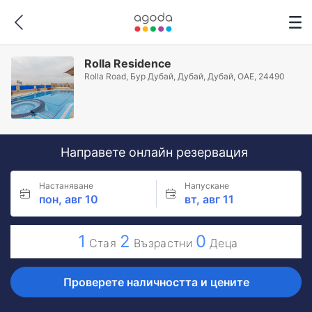
Rolla Residence
Rolla Road, Бур Дубай, Дубай, Дубай, ОАЕ, 24490
Направете онлайн резервация
Настаняване
Напускане
пон, авг 10
вт, авг 11
1
2
0
Стая
Възрастни
Деца
Проверете наличността и цените