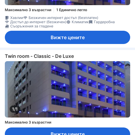
Максимално 3 възрастни
1 Единично легло
Хавлии
Безжичен интернет достъп (безплатен)
Достъп до интернет (безжичен)
Климатик
Гардеробна
Съоръжения за гладене
Вижте цените
Twin room - Classic - De Luxe
1/1
Максимално 3 възрастни
Вижте цените