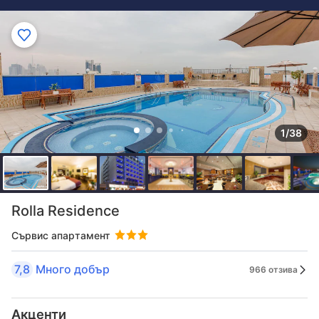
1/38
Rolla Residence
Сървис апартамент
7,8
Много добър
966 отзива
Акценти