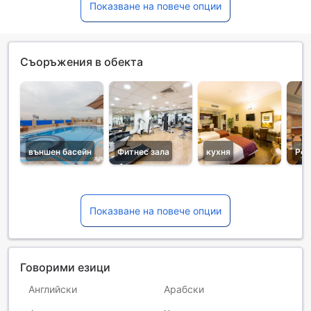
Показване на повече опции
Съоръжения в обекта
външен басейн
Фитнес зала
кухня
Рес
Показване на повече опции
Говорими езици
Английски
Арабски