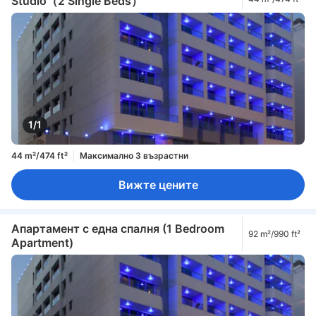
Studio（2 Single Beds）
1/1
44 m²/474 ft²
Максимално 3 възрастни
Вижте цените
Апартамент с една спалня (1 Bedroom
92 m²/990 ft²
Apartment)