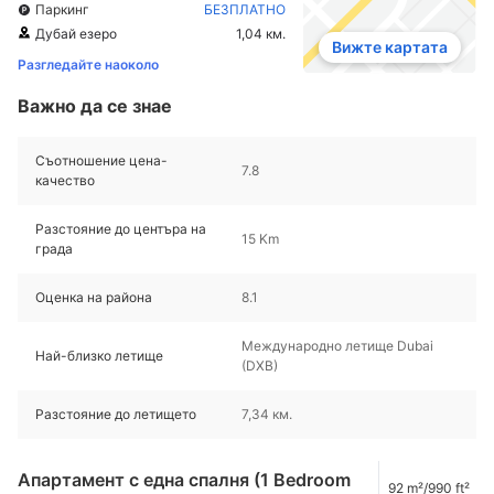
Паркинг
БЕЗПЛАТНО
Дубай езеро
1,04 км.
Вижте картата
Разгледайте наоколо
Важно да се знае
Съотношение цена-
7.8
качество
Разстояние до центъра на
15 Km
града
Оценка на района
8.1
Международно летище Dubai
Най-близко летище
(DXB)
Разстояние до летището
7,34 км.
Апартамент с една спалня (1 Bedroom
92 m²/990 ft²