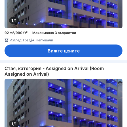
1/1
92 m²/990 ft²
Максимално 3 възрастни
Изглед: Град
Непушачи
Вижте цените
Стая, категория - Assigned on Arrival (Room
Assigned on Arrival)
1/1