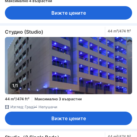
Максимално 4 възрастни
Вижте цените
Студио (Studio)
44 m²/474 ft²
1/1
44 m²/474 ft²
Максимално 3 възрастни
Изглед: Град
Непушачи
Вижте цените
44 m²/474 ft²