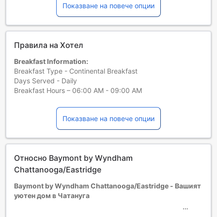
Показване на повече опции
Правила на Хотел
Breakfast Information:
Breakfast Type - Continental Breakfast
Days Served - Daily
Breakfast Hours – 06:00 AM - 09:00 AM
Деца и допълнителни легла
Бебета от 0 до 2 години
Показване на повече опции
Настаняват се безплатно, ако използват
съществуващите легла. Имайте предвид, че ако ви е
нужно бебешко креватче, това може да доведе до
допълнителна такса и зависи от наличността.
Относно Baymont by Wyndham
Деца от 3 до 17
Chattanooga/Eastridge
Необходимо е да използват съществуващите легла
Гостите, навършили {0} години, се считат за възрастни
Baymont by Wyndham Chattanooga/Eastridge - Вашият
Възможността за допълнителни легла зависи от
уютен дом в Чатануга
избрания тип стая. За повече информация вижте
капацитета на отделните стаи.