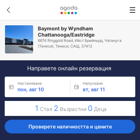
Baymont by Wyndham
Chattanooga/Eastridge
6674 Ringgold Road, Ийст Брейнърд, Чатануга
(Тенеси), Тенеси, САЩ, 37412
Направете онлайн резервация
Настаняване
Напускане
пон, авг 10
вт, авг 11
1
2
0
Стая
Възрастни
Деца
Проверете наличността и цените