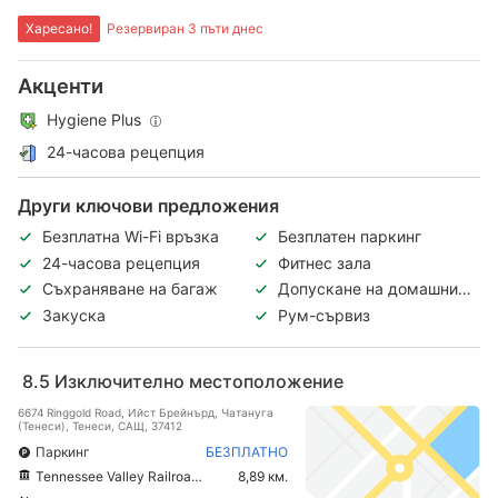
Харесано!
Резервиран 3 пъти днес
Акценти
Hygiene Plus
24-часова рецепция
Други ключови предложения
Безплатна Wi-Fi връзка
Безплатен паркинг
24-часова рецепция
Фитнес зала
Съхраняване на багаж
Допускане на домашни
любимци
Закуска
Рум-сървиз
8.5
Изключително местоположение
6674 Ringgold Road, Ийст Брейнърд, Чатануга
(Тенеси), Тенеси, САЩ, 37412
Паркинг
БЕЗПЛАТНО
Tennessee Valley Railroad Museum
8,89 км.