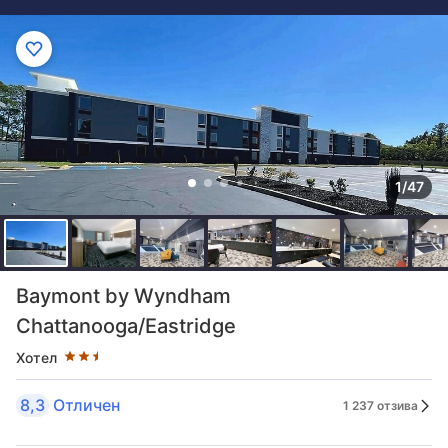
1/47
Оценка в звезди: 2.5 звезди
Baymont by Wyndham
Chattanooga/Eastridge
Хотел
8,3
Отличен
1 237 отзива