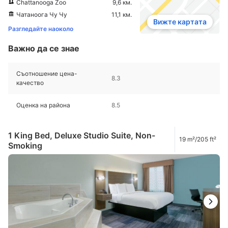
Chattanooga Zoo
9,6 км.
Чатаноога Чу Чу
11,1 км.
Вижте картата
Разгледайте наоколо
Важно да се знае
Съотношение цена-
8.3
качество
Оценка на района
8.5
1 King Bed, Deluxe Studio Suite, Non-
19 m²/205 ft²
Smoking