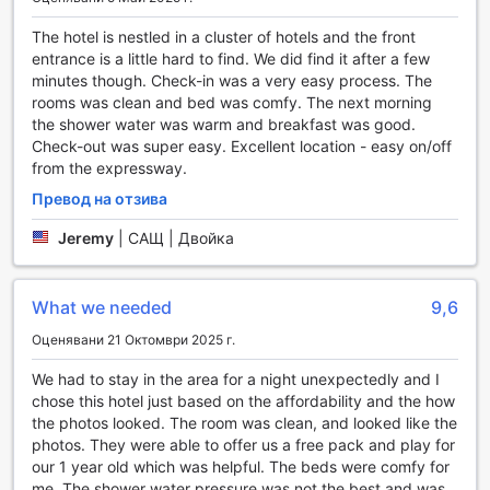
максимално приятен и безгрижен. Гостите могат да се
възползват от безплатен Wi-Fi не само в стаите, но и в
The hotel is nestled in a cluster of hotels and the front
общите части на хотела, което е идеално за работа или
entrance is a little hard to find. We did find it after a few
свързване с близките. За тези, които пътуват с много
minutes though. Check-in was a very easy process. The
багаж, услугата за съхранение на куфари е на
rooms was clean and bed was comfy. The next morning
разположение, позволявайки ви да се насладите на
the shower water was warm and breakfast was good.
последните часове в Чатануга без притеснения.
Check-out was super easy. Excellent location - easy on/off
Хотелът предлага и удобства като пране и обслужване
from the expressway.
по стаите, което е особено полезно за дългосрочни
Превод на отзива
гости или за тези, които искат да се насладят на
комфорт в стаята си. За пушачите е предвидена
Jeremy
|
САЩ | Двойка
обозначена зона, а за бързината на вашето настаняване
и напускане, можете да се възползвате от експресното
настаняване и напускане. За малки неща, които може
What we needed
9,6
да ви потрябват, в хотела има и автомат за продажба
на напитки и закуски, а ежедневното почистване на
Оценявани 21 Октомври 2025 г.
стаите гарантира, че ще се чувствате удобно и уютно по
We had to stay in the area for a night unexpectedly and I
време на целия си престой.
chose this hotel just based on the affordability and the how
the photos looked. The room was clean, and looked like the
Транспортни удобства в Baymont by Wyndham
photos. They were able to offer us a free pack and play for
Chattanooga/Eastridge
our 1 year old which was helpful. The beds were comfy for
me. The shower water pressure was not the best and was