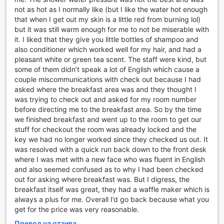
Baymont by Wyndham Chattanooga/Eastridge предлага
not as hot as I normally like (but I like the water hot enough
удобни транспортни възможности, които правят вашето
that when I get out my skin is a little red from burning lol)
пътуване до и от хотела лесно и безпроблемно. Със
but it was still warm enough for me to not be miserable with
собствен паркинг на място, гостите могат да се
it. I liked that they give you little bottles of shampoo and
насладят на спокойствието, знаейки, че автомобилите
also conditioner which worked well for my hair, and had a
им са в безопасност и близо до тях. Паркингът е
pleasant white or green tea scent. The staff were kind, but
безплатен, което е допълнителен бонус за тези, които
some of them didn’t speak a lot of English which cause a
пътуват с кола и искат да спестят от разходи за
couple miscommunications with check out because I had
паркиране.
asked where the breakfast area was and they thought I
С удобството на безплатния паркинг, гостите могат да
was trying to check out and asked for my room number
планират своите приключения в Чатануга без
before directing me to the breakfast area. So by the time
притеснения. Независимо дали искате да разгледате
we finished breakfast and went up to the room to get our
местните забележителности или просто да се
stuff for checkout the room was already locked and the
насладите на спокойствието на околната природа,
key we had no longer worked since they checked us out. It
Baymont by Wyndham Chattanooga/Eastridge осигурява
was resolved with a quick run back down to the front desk
всичко необходимо, за да направите пътуването си
where I was met with a new face who was fluent in English
удобно и приятно.
and also seemed confused as to why I had been checked
out for asking where breakfast was. But I digress, the
Съоръжения в стаите на Baymont by Wyndham
breakfast itself was great, they had a waffle maker which is
Chattanooga/Eastridge
always a plus for me. Overall I’d go back because what you
get for the price was very reasonable.
В Baymont by Wyndham Chattanooga/Eastridge всяка
стая е проектирана с внимание към детайла, за да
Превод на отзива