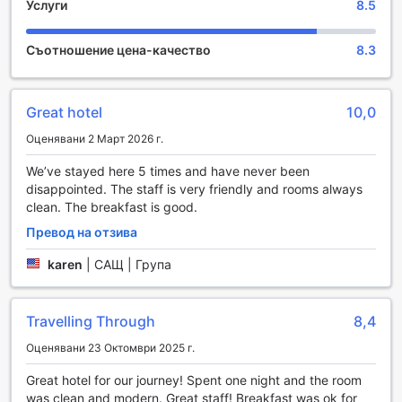
Услуги
8.5
релаксация и забавление, благодарение на наличието
на хидромасажна вана. Тази удобна и уютна зона е
идеалното място за отпочиване след дълъг ден на
Съотношение цена-качество
8.3
разглеждане на забележителности в Чатануга. Със
своите успокояващи водни струи, хидромасажната
вана предлага не само физическо облекчение, но и
Great hotel
10,0
възможност за социализиране с приятели и семейство,
докато се наслаждавате на топлата вода и
Оценявани 2 Март 2026 г.
релаксиращата атмосфера.
Тази развлекателна удобство е перфектна за всички,
We’ve stayed here 5 times and have never been
които търсят начин да се освежат и да се отпуснат.
disappointed. The staff is very friendly and rooms always
Независимо дали сте след приключение в околността
clean. The breakfast is good.
или просто искате да се насладите на спокойствието,
Превод на отзива
хидромасажната вана в Baymont by Wyndham
Chattanooga/Eastridge е вашето място за релакс.
karen
|
САЩ | Група
Съберете приятелите си и се потопете в удоволствието,
което предлага този удобен и привлекателен елемент
от хотела.
Travelling Through
8,4
Спортни удобства в Baymont by Wyndham
Оценявани 23 Октомври 2025 г.
Chattanooga/Eastridge
Great hotel for our journey! Spent one night and the room
was clean and modern. Great staff! Breakfast was ok for
Baymont by Wyndham Chattanooga/Eastridge предлага