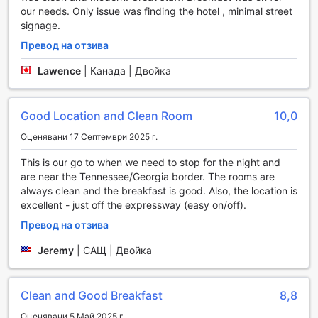
our needs. Only issue was finding the hotel , minimal street
уникални спортни удобства, които ще задоволят
signage.
нуждите на всеки активен гост. На място ще откриете
живописно игрище за голф, което е идеално за
Превод на отзива
любителите на този елегантен спорт. Независимо дали
сте опитен голфър или просто искате да се насладите
Lawence
|
Канада | Двойка
на приятна игра с приятели, игрището предлага
перфектната обстановка, за да се отпуснете и да се
насладите на природата.
Good Location and Clean Room
10,0
За тези, които предпочитат фитнеса, хотелът предлага
Оценявани 17 Септември 2025 г.
добре оборудван фитнес център, където можете да
поддържате своята форма дори по време на почивката
This is our go to when we need to stop for the night and
си. Обаче, имайте предвид, че за достъп до фитнеса се
are near the Tennessee/Georgia border. The rooms are
изисква допълнително заплащане. Тук можете да се
always clean and the breakfast is good. Also, the location is
насладите на разнообразие от уреди и да се потопите в
excellent - just off the expressway (easy on/off).
активна и енергична атмосфера, която ще ви вдъхнови
Превод на отзива
да се движите и да се чувствате добре.
Jeremy
|
САЩ | Двойка
Удобства за комфорт и удобство в Baymont by
Wyndham Chattanooga/Eastridge
Clean and Good Breakfast
8,8
Baymont by Wyndham Chattanooga/Eastridge предлага
множество удобства, които да направят престоя ви
Оценявани 5 Май 2025 г.