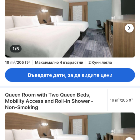
1/5
19 m²/205 ft²
Максимално 4 възрастни
2 Куин легла
Въведете дати, за да видите цени
Queen Room with Two Queen Beds,
Mobility Access and Roll-In Shower -
19 m²/205 ft²
Non-Smoking