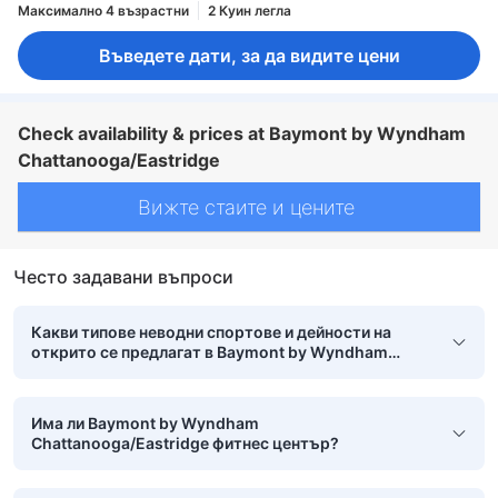
Максимално 4 възрастни
2 Куин легла
Въведете дати, за да видите цени
Check availability & prices at Baymont by Wyndham
Chattanooga/Eastridge
Вижте стаите и цените
Често задавани въпроси
Какви типове неводни спортове и дейности на
открито се предлагат в Baymont by Wyndham
Chattanooga/Eastridge?
Има ли Baymont by Wyndham
Chattanooga/Eastridge фитнес център?