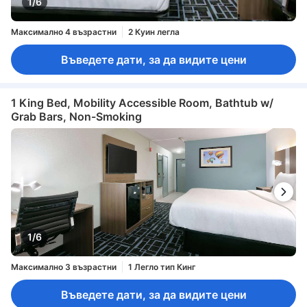
1/6
Максимално 4 възрастни
2 Куин легла
Въведете дати, за да видите цени
1 King Bed, Mobility Accessible Room, Bathtub w/
Grab Bars, Non-Smoking
1/6
Максимално 3 възрастни
1 Легло тип Кинг
Въведете дати, за да видите цени