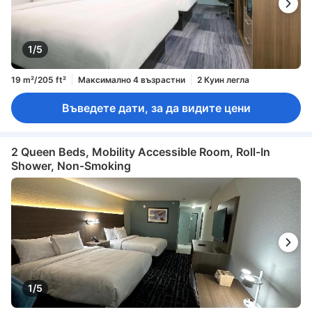
1/5
19 m²/205 ft²
Максимално 4 възрастни
2 Куин легла
Въведете дати, за да видите цени
2 Queen Beds, Mobility Accessible Room, Roll-In
Shower, Non-Smoking
1/5