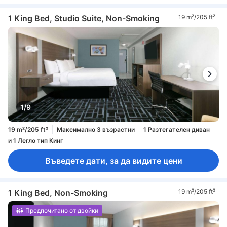
1 King Bed, Studio Suite, Non-Smoking
19 m²/205 ft²
1/9
19 m²/205 ft²
Максимално 3 възрастни
1 Разтегателен диван
и 1 Легло тип Кинг
Въведете дати, за да видите цени
1 King Bed, Non-Smoking
19 m²/205 ft²
Предпочитано от двойки