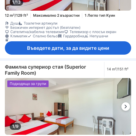
1/13
12 m²/129 ft²
Максимално 2 възрастни
1 Легло тип Куин
Душ
Тоалетни артикули
Безжичен интернет достъп (безплатен)
Сателитна/кабелна телевизия
Телевизор с плосък екран
Климатик
Спално бельо
Гардеробна
Непушачи
Пожарогасител
Въведете дати, за да видите цени
Фамилна супериор стая (Superior
14 m²/151 ft²
Family Room)
Подходящо за групи
1/9