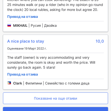
Resort
25 minutes walk or pay a rider (who in my opinion go round
the clock) 20 local rubles, asking for more but agree 20.
В OYO 502 Roberto's Resort храната е не просто
необходимост, а истинско изживяване. Ресторантът на
Превод на отзива
комплекса предлага разнообразие от вкусни ястия,
MIKHAIL
|
Русия | Двойка
вдъхновени от местната кухня и международни
класики. Всеки ден гостите могат да се насладят на
континентална закуска, приготвена с пресни съставки,
A nice place to stay
10,0
която е идеален начин да започнете деня си в
тропическия рай на Бохол. Сутрешното меню предлага
Оценявани 19 Март 2022 г.
всичко, от ароматно кафе и свежи плодове до хрупкави
хлебчета и яйца по избор.
The staff (owner) is very accommodating and very
За тези, които предпочитат уюта на собствената си
considerate, the room is okay and worth the price. Will
стая, OYO 502 Roberto's Resort предлага и удобна
surely go back again. 5 stars!
услуга по доставка на храна. Можете да се насладите
Превод на отзива
на любимите си ястия в спокойствието на вашето
помещение, без да се налага да напускате комфорта на
Clark
|
Филипини | Семейство с големи деца
вашето легло. Освен това, за любителите на барбекюто,
курортът предлага специални съоръжения за
приготвяне на барбекю, което е перфектно за
Показване на още отзиви
споделяне на незабравими моменти с приятели и
семейство под звездите.