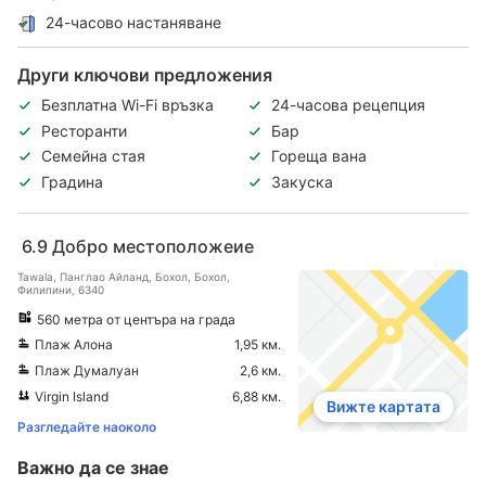
24-часово настаняване
Други ключови предложения
Безплатна Wi-Fi връзка
24-часова рецепция
Ресторанти
Бар
Семейна стая
Гореща вана
Градина
Закуска
6.9
Добро местоположеие
Tawala, Панглао Айланд, Бохол, Бохол,
Филипини, 6340
560 метра от центъра на града
Плаж Алона
1,95 км.
Плаж Думалуан
2,6 км.
Virgin Island
6,88 км.
Вижте картата
Разгледайте наоколо
Важно да се знае