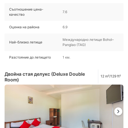
Съотношение цена-
7.6
качество
Оценка на района
6.9
Международно летище Bohol–
Най-близко летище
Panglao (TAG)
Разстояние до летището
1 км.
Двойна стая делукс (Deluxe Double
12 m²/129 ft²
Room)