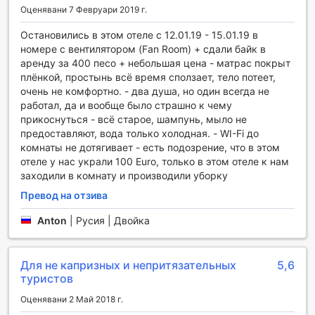
Оценявани 7 Февруари 2019 г.
Удобства в OYO 502 Roberto's Resort
Остановились в этом отеле с 12.01.19 - 15.01.19 в
OYO 502 Roberto's Resort предлага редица удобства,
номере с вентилятором (Fan Room) + сдали байк в
които гарантират комфорт и удобство по време на
аренду за 400 песо + небольшая цена - матрас покрыт
вашия престой. С услугата за рум-сървиз, вие можете
плёнкой, простынь всё время сползает, тело потеет,
да се насладите на вкусни ястия и освежаващи
очень не комфортно. - два душа, но один всегда не
напитки, без да напускате уюта на своята стая. Това е
работал, да и вообще было страшно к чему
идеалният начин да започнете деня си с вкусна
прикоснуться - всё старое, шампунь, мыло не
закуска, или да се отпуснете вечер с романтична
предоставляют, вода только холодная. - WI-Fi до
вечеря, доставена директно до вас.
комнаты не дотягивает - есть подозрение, что в этом
В допълнение, курортът предлага безплатен Wi-Fi
отеле у нас украли 100 Euro, только в этом отеле к нам
достъп във всички стаи, което ви позволява да
заходили в комнату и производили уборку
останете свързани с близките си или да планирате
Превод на отзива
следващите си приключения в Бохол. За вашето
удобство, услугата за пране на дрехи и ежедневното
Anton
|
Русия | Двойка
почистване осигуряват, че вашето пространство остава
чисто и подредено, позволявайки ви да се насладите на
престоя си без притеснения. OYO 502 Roberto's Resort е
Для не капризных и непритязательных
5,6
идеалното място за тези, които търсят комфорт и
туристов
удобство в сърцето на тропическия рай.
Оценявани 2 Май 2018 г.
Удобства в стаите на OYO 502 Roberto's Resort