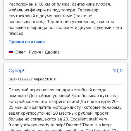
Расположен в 1,8 км от пляжа, сантехника плохая,
мебель из фанеры из под топора. Телевизор
OYO 502 Roberto's Resort предлага стилни и комфортни
спутниковый с двумя пультами ( так и не
стаи, които са идеални за вашия престой в Бохол. Всяка
воспользовались). Территория ухоженная, комнаты
стая е оборудвана с климатик, който осигурява приятна
большие и веранда со столиком и двумя стульями - это
температура, независимо от времето навън. Насладете
плюсы).
се на вечерите, гледайки любимите си предавания на
телевизора с кабелна или сателитна телевизия. За
Превод на отзива
допълнителен комфорт, стаите разполагат с тераса или
балкон, където можете да се отпуснете и да се
Олег
|
Русия | Двойка
насладите на гледката към околността.
В стаите ще намерите и удобства като хладилник, който
е идеален за съхранение на напитки и закуски.
Супер!
10,0
Осигурени са и тоалетни принадлежности, за да се
Оценявани 27 Април 2016 г.
чувствате максимално удобно по време на престоя си.
Чистите и свежи спално бельо и кърпи допълват
Отличный персонал очень дружелюбный всегда
усещането за уют. Всеки апартамент разполага с
поможет! Достойные условия! Есть большая кухня на
отделна всекидневна, предоставяща допълнително
которой можно что то приготовить! До пляжа идти 20-
пространство за релаксация и отдих, което прави OYO
25 мин или заплатить мотоциклисту (которые по-моему
502 Roberto's Resort перфектното място за вашата
ездят круглосуточно) 20 местных рублей, просят
почивка.
больше но соглашаются за 20. Excellent staff very
friendly always ready to help! Decent! There is a large
Вкусна храна и уютна атмосфера в OYO 502 Roberto's
kitchen where you can cook something! The beach is 20-