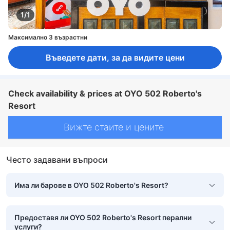
1/1
Максимално 3 възрастни
Въведете дати, за да видите цени
Check availability & prices at OYO 502 Roberto's
Resort
Вижте стаите и цените
Често задавани въпроси
Има ли барове в OYO 502 Roberto's Resort?
Предоставя ли OYO 502 Roberto's Resort перални
услуги?