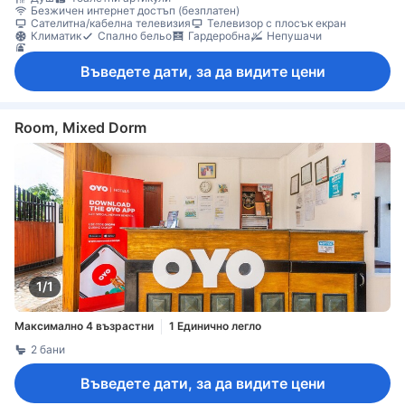
Безжичен интернет достъп (безплатен)
Сателитна/кабелна телевизия
Телевизор с плосък екран
Климатик
Спално бельо
Гардеробна
Непушачи
Пожарогасител
Въведете дати, за да видите цени
Room, Mixed Dorm
1/1
Максимално 4 възрастни
1 Единично легло
2 бани
Въведете дати, за да видите цени