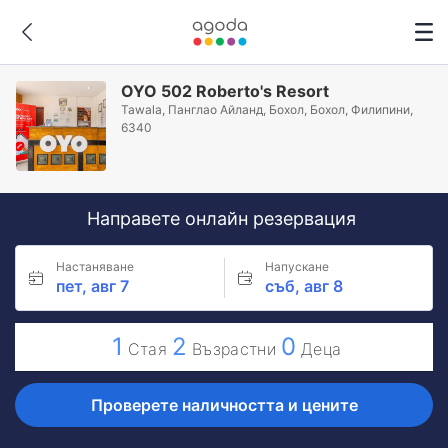
OYO 502 Roberto's Resort
Tawala, Панглао Айланд, Бохол, Бохол, Филипини,
6340
Направете онлайн резервация
Настаняване
Напускане
пет, авг 7
съб, авг 8
1
2
0
Стая
Възрастни
Деца
Проверете наличността и цените