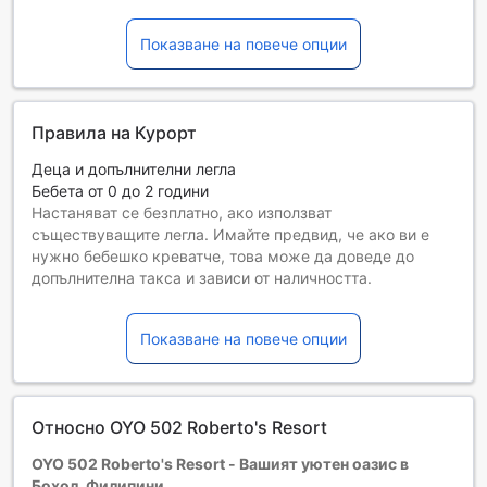
Показване на повече опции
Правила на Курорт
Деца и допълнителни легла
Бебета от 0 до 2 години
Настаняват се безплатно, ако използват
съществуващите легла. Имайте предвид, че ако ви е
нужно бебешко креватче, това може да доведе до
допълнителна такса и зависи от наличността.
Деца от 3 до 6
Безплатен престой, ако се използват наличните легла.
Показване на повече опции
Гостите, навършили {0} години, се считат за възрастни
Възможността за допълнителни легла зависи от
избрания тип стая. За повече информация вижте
капацитета на отделните стаи.
Относно OYO 502 Roberto's Resort
При резервиране на повече от 5 стаи е възможно да се
прилагат различни условия и допълнителни плащания.
OYO 502 Roberto's Resort - Вашият уютен оазис в
Бохол, Филипини