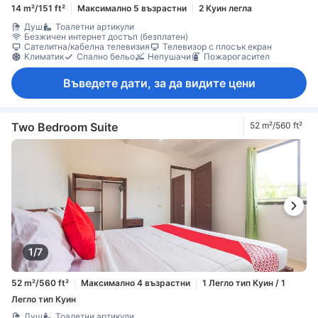
14 m²/151 ft²
Максимално 5 възрастни
2 Куин легла
Душ
Тоалетни артикули
Безжичен интернет достъп (безплатен)
Сателитна/кабелна телевизия
Телевизор с плосък екран
Климатик
Спално бельо
Непушачи
Пожарогасител
Въведете дати, за да видите цени
Two Bedroom Suite
52 m²/560 ft²
1/7
52 m²/560 ft²
Максимално 4 възрастни
1 Легло тип Куин / 1
Легло тип Куин
Душ
Тоалетни артикули