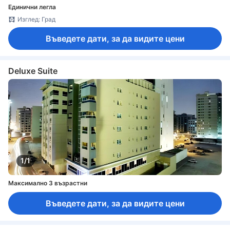
Единични легла
Изглед: Град
Въведете дати, за да видите цени
Deluxe Suite
1/1
Максимално 3 възрастни
Въведете дати, за да видите цени