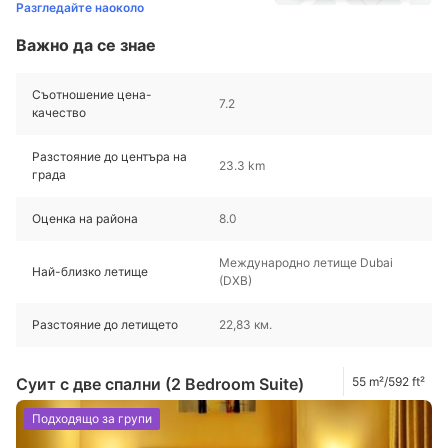
Разгледайте наоколо
Важно да се знае
Съотношение цена-
7.2
качество
Разстояние до центъра на
23.3 km
града
Оценка на района
8.0
Международно летище Dubai
Най-близко летище
(DXB)
Разстояние до летището
22,83 км.
Суит с две спални (2 Bedroom Suite)
55 m²/592 ft²
Подходящо за групи