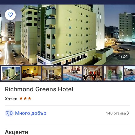
1/24
Оценка в звезди: 3 звезди
Richmond Greens Hotel
Хотел
7,0
Много добър
140 отзива
Акценти