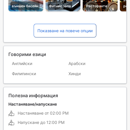
външен басейн
Фитнес зала
Ресторанти
рец
Показване на повече опции
Говорими езици
Английски
Арабски
Филипински
Хинди
Полезна информация
Настаняване/напускане
Настаняване от
02:00 PM
Напускане до
12:00 PM