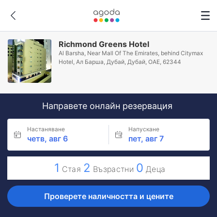
Richmond Greens Hotel
Al Barsha, Near Mall Of The Emirates, behind Citymax
Hotel, Ал Барша, Дубай, Дубай, ОАЕ, 62344
Направете онлайн резервация
Настаняване
Напускане
четв, авг 6
пет, авг 7
1
2
0
Стая
Възрастни
Деца
Проверете наличността и цените