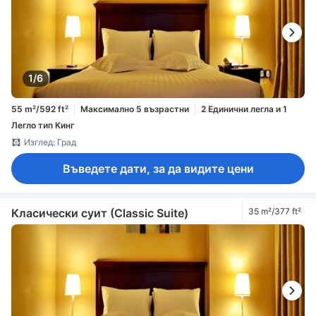
1/6
55 m²/592 ft²
Максимално 5 възрастни
2 Единични легла и 1
Легло тип Кинг
Изглед: Град
Въведете дати, за да видите цени
Класически суит (Classic Suite)
35 m²/377 ft²