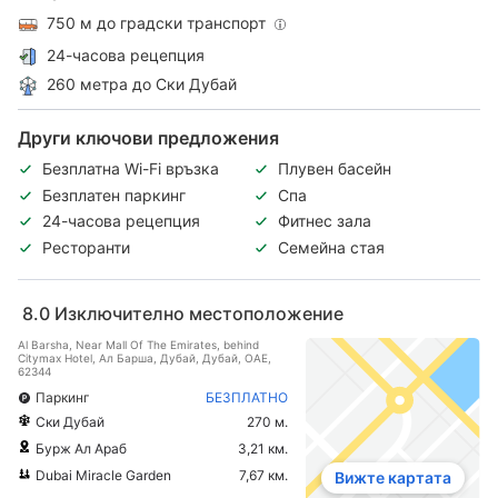
750 м до градски транспорт
24-часова рецепция
260 метра до Ски Дубай
Други ключови предложения
Безплатна Wi-Fi връзка
Плувен басейн
Безплатен паркинг
Спа
24-часова рецепция
Фитнес зала
Ресторанти
Семейна стая
8.0
Изключително местоположение
Al Barsha, Near Mall Of The Emirates, behind
Citymax Hotel, Ал Барша, Дубай, Дубай, ОАЕ,
62344
Паркинг
БЕЗПЛАТНО
Ски Дубай
270 м.
Бурж Ал Араб
3,21 км.
Dubai Miracle Garden
7,67 км.
Вижте картата