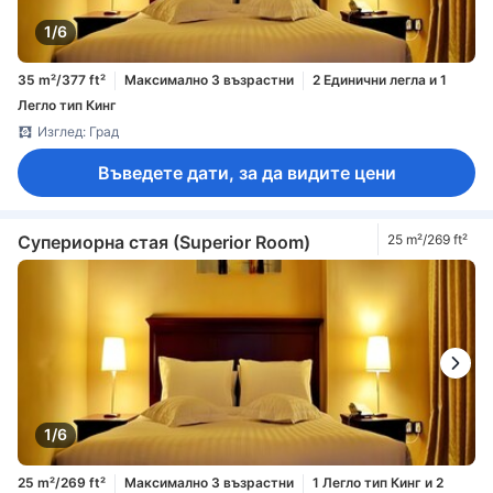
1/6
35 m²/377 ft²
Максимално 3 възрастни
2 Единични легла и 1
Легло тип Кинг
Изглед: Град
Въведете дати, за да видите цени
Супериорна стая (Superior Room)
25 m²/269 ft²
1/6
25 m²/269 ft²
Максимално 3 възрастни
1 Легло тип Кинг и 2