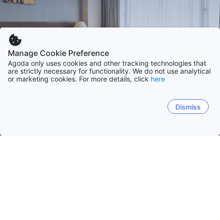
Manage Cookie Preference
Agoda only uses cookies and other tracking technologies that
are strictly necessary for functionality. We do not use analytical
or marketing cookies. For more details, click
here
Dismiss
Начало
Индия Обекти
Национална територия Делхи
Национална територия Делхи
Махаращра
Карнатак
New Delhi
Шахдара
Kapashera
Dera Mandi
C