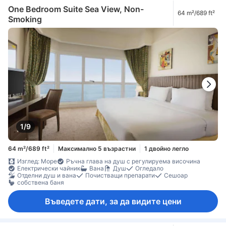
One Bedroom Suite Sea View, Non-
64 m²/689 ft²
Smoking
1/9
64 m²/689 ft²
Максимално 5 възрастни
1 двойно легло
Изглед: Море
Ръчна глава на душ с регулируема височина
Електрически чайник
Вана
Душ
Огледало
Отделни душ и вана
Почистващи препарати
Сешоар
собствена баня
Въведете дати, за да видите цени