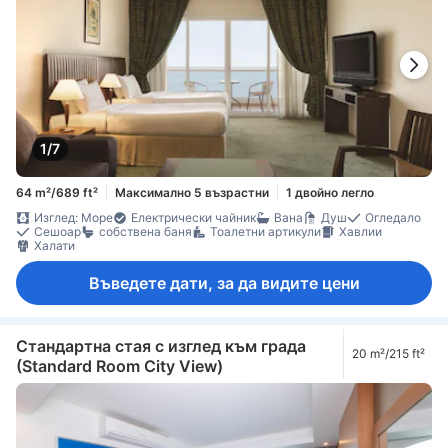
1/7
64 m²/689 ft²
Максимално 5 възрастни
1 двойно легло
Изглед: Море
Електрически чайник
Вана
Душ
Огледало
Сешоар
собствена баня
Тоалетни артикули
Хавлии
Халати
Въведете дати, за да видите цени
Стандартна стая с изглед към града
20 m²/215 ft²
(Standard Room City View)