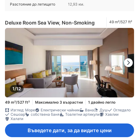
Разстояние до летището
12,93 км.
Deluxe Room Sea View, Non-Smoking
49 m²/527 ft²
1/12
49 m²/527 ft²
Максимално 3 възрастни
1 двойно легло
Изглед: Море
Електрически чайник
Вана
Душ
Огледало
Сешоар
собствена баня
Тоалетни артикули
Хавлии
Халати
Въведете дати, за да видите цени