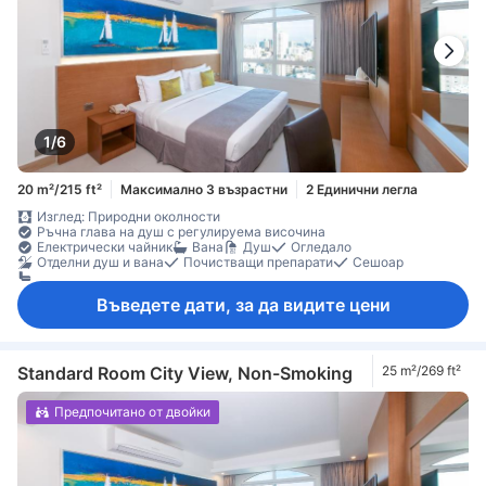
1/6
20 m²/215 ft²
Максимално 3 възрастни
2 Единични легла
Изглед: Природни околности
Ръчна глава на душ с регулируема височина
Електрически чайник
Вана
Душ
Огледало
Отделни душ и вана
Почистващи препарати
Сешоар
собствена баня
Въведете дати, за да видите цени
Standard Room City View, Non-Smoking
25 m²/269 ft²
Предпочитано от двойки