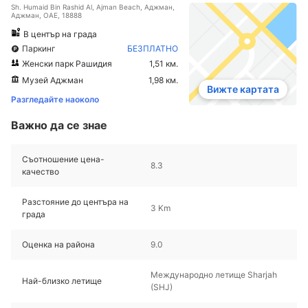
Sh. Humaid Bin Rashid Al, Ajman Beach, Аджман,
Аджман, ОАЕ, 18888
В център на града
Паркинг
БЕЗПЛАТНО
Женски парк Рашидия
1,51 км.
Музей Аджман
1,98 км.
Вижте картата
Разгледайте наоколо
Важно да се знае
Съотношение цена-
8.3
качество
Разстояние до центъра на
3 Km
града
Оценка на района
9.0
Международно летище Sharjah
Най-близко летище
(SHJ)