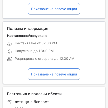
Немски
Непалски
Показване на повече опции
Руски
Синхалски
Турски
Филипински
Френски
Хинди
Полезна информация
Настаняване/напускане
Настаняване от
02:00 PM
Напускане до
12:00 PM
Рецепцията е отворена до
12:00 AM
Показване на повече опции
Разтояния и полезни обекти
летища в близост