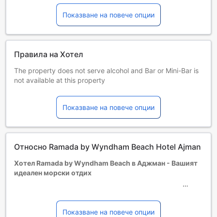
Показване на повече опции
Правила на Хотел
The property does not serve alcohol and Bar or Mini-Bar is
not available at this property
Деца и допълнителни легла
Бебета от 0 до 5 години
Показване на повече опции
Настаняват се безплатно, ако използват
съществуващите легла. Имайте предвид, че ако ви е
нужно бебешко креватче, това може да доведе до
допълнителна такса и зависи от наличността.
Относно Ramada by Wyndham Beach Hotel Ajman
Деца от 6 до 12
Безплатен престой, ако се използват наличните легла.
Хотел Ramada by Wyndham Beach в Аджман - Вашият
Гостите, навършили {0} години, се считат за възрастни
идеален морски отдих
Възможността за допълнителни легла зависи от
избрания тип стая. За повече информация вижте
капацитета на отделните стаи.
Добре дошли в Ramada by Wyndham Beach Hotel Ajman,
При резервиране на повече от 5 стаи е възможно да се
четиризвезден оазис, разположен на брега на красивия
Показване на повече опции
прилагат различни условия и допълнителни плащания.