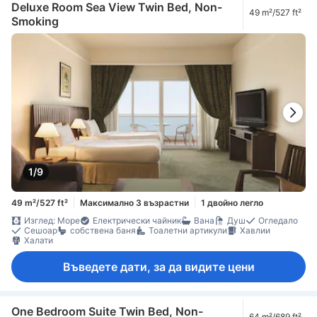
Deluxe Room Sea View Twin Bed, Non-
49 m²/527 ft²
Smoking
1/9
49 m²/527 ft²
Максимално 3 възрастни
1 двойно легло
Изглед: Море
Електрически чайник
Вана
Душ
Огледало
Сешоар
собствена баня
Тоалетни артикули
Хавлии
Халати
Въведете дати, за да видите цени
One Bedroom Suite Twin Bed, Non-
64 m²/689 ft²