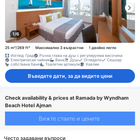
1/6
25 m²/269 ft²
Максимално 3 възрастни
1 двойно легло
Изглед: Град
Ръчна глава на душ с регулируема височина
Електрически чайник
Вана
Душ
Огледало
Сешоар
собствена баня
Тоалетни артикули
Хавлии
Въведете дати, за да видите цени
Check availability & prices at Ramada by Wyndham
Beach Hotel Ajman
Вижте стаите и цените
Често задавани въпроси