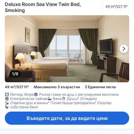
Deluxe Room Sea View Twin Bed,
49 m²/527 ft²
Smoking
1/9
49 m²/527 ft²
Максимално 3 възрастни
2 Единични легла
Изглед: Море
Ръчна глава на душ с регулируема височина
Електрически чайник
Вана
Душ
Огледало
Отделни душ и вана
Почистващи препарати
Сешоар
собствена баня
Въведете дати, за да видите цени