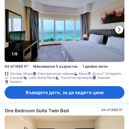
1/8
64 m²/689 ft²
Максимално 5 възрастни
1 двойно легло
Изглед: Море
Електрически чайник
Вана
Душ
Огледало
Сешоар
собствена баня
Тоалетни артикули
Хавлии
Халати
Въведете дати, за да видите цени
One Bedroom Suite Twin Bed
64 m²/689 ft²