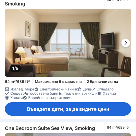
Smoking
1/9
64 m²/689 ft²
Максимално 5 възрастни
2 Единични легла
Изглед: Море
Електрически чайник
Душ
Огледало
Сешоар
собствена баня
Тоалетни артикули
Хавлии
Халати
Басейнови съоръжения
Въведете дати, за да видите цени
One Bedroom Suite Sea View, Smoking
64 m²/689 ft²