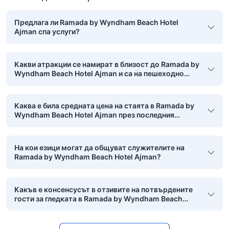
Предлага ли Ramada by Wyndham Beach Hotel
Ajman спа услуги?
Какви атракции се намират в близост до Ramada by
Wyndham Beach Hotel Ajman и са на пешеходно
разстояние?
Каква е била средната цена на стаята в Ramada by
Wyndham Beach Hotel Ajman през последния
месец?
На кои езици могат да общуват служителите на
Ramada by Wyndham Beach Hotel Ajman?
Какъв е консенсусът в отзивите на потвърдените
гости за гледката в Ramada by Wyndham Beach
Hotel Ajman?