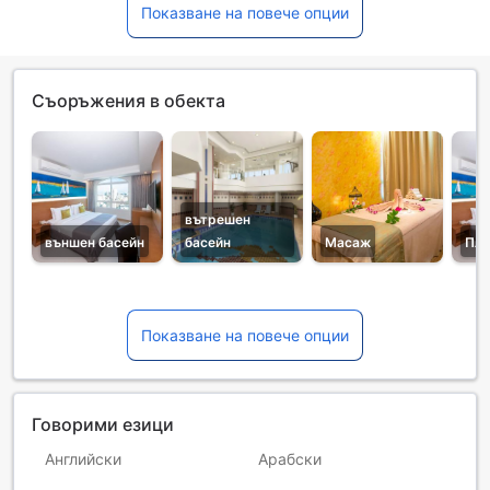
Показване на повече опции
Съоръжения в обекта
вътрешен
външен басейн
басейн
Масаж
Плу
Показване на повече опции
Говорими езици
Английски
Арабски