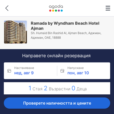
Ramada by Wyndham Beach Hotel
Ajman
Sh. Humaid Bin Rashid Al, Ajman Beach, Аджман,
Аджман, ОАЕ, 18888
Направете онлайн резервация
Настаняване
Напускане
нед, авг 9
пон, авг 10
1
2
0
Стая
Възрастни
Деца
Проверете наличността и цените