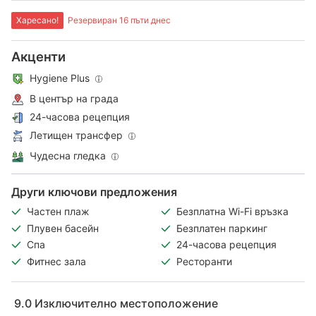
Харесано!
Резервиран 16 пъти днес
Акценти
Hygiene Plus
В център на града
24-часова рецепция
Летищен трансфер
Чудесна гледка
Други ключови предложения
Частен плаж
Безплатна Wi-Fi връзка
Плувен басейн
Безплатен паркинг
Спа
24-часова рецепция
Фитнес зала
Ресторанти
9.0
Изключително местоположение