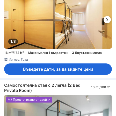
1/8
16 m²/172 ft²
Максимално 1 възрастен
3 Двуетажни легла
Изглед: Град
Въведете дати, за да видите цени
Самостоятелна стая с 2 легла (2 Bed
10 m²/108 ft²
Private Room)
Предпочитано от двойки