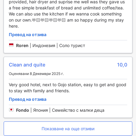
всекидневна зона, която създава уютна атмосфера за
provided, hair dryer and suprise me well was they gave us
релаксация и срещи с други пътници.
a free simple breakfast of bread and unlimited coffee/tea.
Потребителите ще оценят наличието на хладилник за
We can also use the kitchen if we wanna cook something
запазване на напитки и закуски, както и сешоар за
on our own.🫶🏻🫶🏻🫶🏻🫶🏻 am so happy during my stay
бързо и лесно оформяне. Базовите тоалетни
here.
принадлежности и безплатният чай предоставят
Превод на отзива
допълнено усещане за домашен уют. За по-добър сън,
стаите са оборудвани с щори за пълна тъмнина, което
Roren
|
Индонезия | Соло турист
осигурява спокойствие и релаксираща почивка след
дълъг ден на разглеждане на забележителностите на
Киото.
Clean and quite
10,0
Кулинарни изживявания в R. Star Hostel Kyoto Japan
Оценявани 8 Декември 2025 г.
Very good hotel, next to Gojo station, easy to get and good
В R. Star Hostel Kyoto Japan гостите могат да се
to stay with family and friends.
насладят на уютна и функционална обща кухня, където
всеки има възможност да приготви свои любими ястия
Превод на отзива
и да сподели кулинарни моменти с други пътници. Тази
добре оборудвана кухня е идеално място за обмен на
Fondo
|
Япония | Семейство с малки деца
идеи и създаване на нови приятелства. За удобство и
комфорт, хотелът предлага редовно почистване на
стаите, което гарантира приятна и чиста обстановка за
Показване на още отзиви
всички гости.