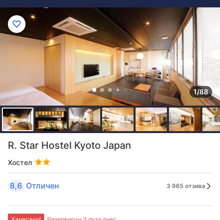
1/88
R. Star Hostel Kyoto Japan
Хостел
8,6
Отличен
3 965 отзива
Харесано!
Резервиран 3 пъти днес