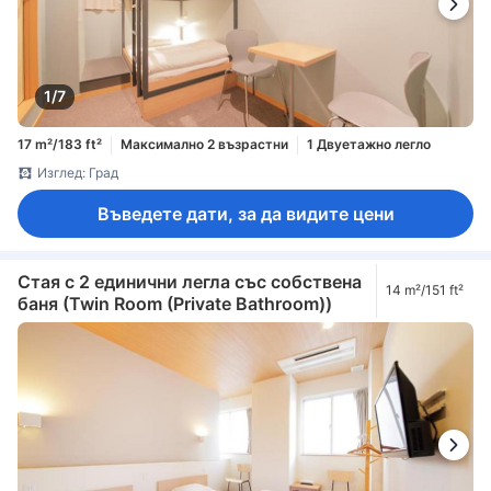
1/7
17 m²/183 ft²
Максимално 2 възрастни
1 Двуетажно легло
Изглед: Град
Въведете дати, за да видите цени
Стая с 2 единични легла със собствена
14 m²/151 ft²
баня (Twin Room (Private Bathroom))