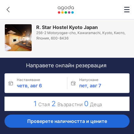
R. Star Hostel Kyoto Japan
256-2 Motoryogae-cho, Kawaramachi, Kyoto, Киото,
Япония, 600-8436
Направете онлайн резервация
Настаняване
Напускане
четв, авг 6
пет, авг 7
1
2
0
Стая
Възрастни
Деца
Проверете наличността и цените