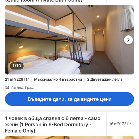
1/10
21 m²/226 ft²
Максимално 4 възрастни
2 Двуетажни легла
Изглед: Град
Въведете дати, за да видите цени
1 човек в обща спалня с 6 легла - само
жени (1 Person in 6-Bed Dormitory -
16 m²/172 ft²
Female Only)