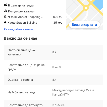
В център на града
Популярен квартал
Nishiki Market Shopping District
870 м.
Kyoto Station Building
1,35 км.
Вижте картата
Разгледайте наоколо
Важно да се знае
Съотношение цена-
8.7
качество
Разстояние до центъра на
0.4km
града
Оценка на района
8.4
Международно летище Осака
Най-близко летище
Кансай (ITM)
Разстояние до летището
37,55 км.