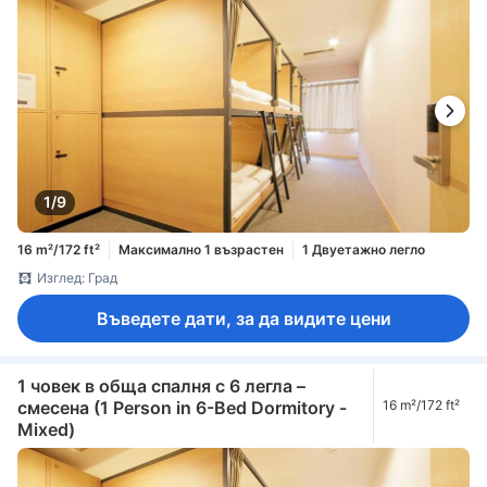
1/9
16 m²/172 ft²
Максимално 1 възрастен
1 Двуетажно легло
Изглед: Град
Въведете дати, за да видите цени
1 човек в обща спалня с 6 легла –
смесена (1 Person in 6-Bed Dormitory -
16 m²/172 ft²
Mixed)