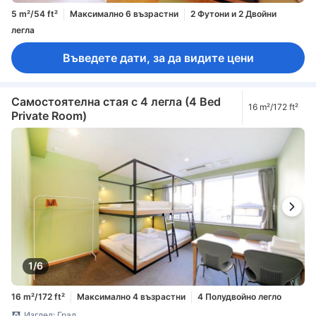
5 m²/54 ft²
Максимално 6 възрастни
2 Футони и 2 Двойни
легла
Въведете дати, за да видите цени
Самостоятелна стая с 4 легла (4 Bed
16 m²/172 ft²
Private Room)
1/6
16 m²/172 ft²
Максимално 4 възрастни
4 Полудвойно легло
Изглед: Град