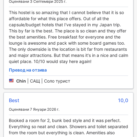
Оценявани 3 Септември 2025 г.
ежедневно почистване на стаите допринасят за вашия
комфорт и уют.
This hostel is so amazing that I cannot believe that it is so
За по-спокойно прекарване, гостите могат да използват
affordable for what this place offers. Out of all the
специално определената зона за пушене, а
capsule/budget hotels that I've stayed in my Japan trip.
съхранението на багаж е налично за по-голяма свобода
This by far is the best. The place is so clean and they offer
при пътуванията. Консиерж услугите осигуряват помощ
the best amenities. Free breakfast for everyone and the
и информация за околните забележителности и
lounge is awesome and pack with some board games too.
транспорт, което прави престоя ви още по-приятен и
The only downside is the location is bit far from restaurants
безгрижен. Всичко това съчетано с удобства като
and major attractions. But that means it's in a nice and calm
безплатен Wi-Fi в обществени пространства и грижа за
quiet place. 10/10 would stay here again!
вашия комфорт превръщат R. Star Hostel Kyoto Japan в
Превод на отзива
идеалното място за вашето пътешествие в Киото.
Chin
|
САЩ | Соло турист
Комфорт и удобство в стаите на R. Star Hostel Kyoto
Japan
Best
10,0
В стаите на R. Star Hostel Kyoto Japan гостите могат да
се насладят на съвременен комфорт и практичност.
Оценявани 7 Януари 2026 г.
Всяка стая е оборудвана с климатик, който гарантира
приятна температура независимо от сезона, както и с
Booked a room for 2, bunk bed style and it was perfect.
висококачествени кърпи и спално бельо за пълноценен
Everything so neat and clean. Showers and toilet separated
сън. За допълнително удобство, има и отделна
from the room but everything is clean. Amenities also