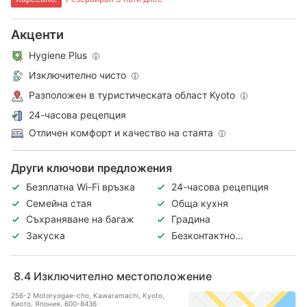
Акценти
Hygiene Plus
Изключително чисто
Разположен в туристическата област Kyoto
24-часова рецепция
Отличен комфорт и качество на стаята
Други ключови предложения
Безплатна Wi-Fi връзка
24-часова рецепция
Семейна стая
Обща кухня
Съхраняване на багаж
Градина
Закуска
Безконтактно
регистриране и
напускане
8.4
Изключително местоположение
256-2 Motoryogae-cho, Kawaramachi, Kyoto,
Киото, Япония, 600-8436