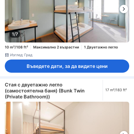
1/7
10 m²/108 ft²
Максимално 2 възрастни
1 Двуетажно легло
Изглед: Град
Въведете дати, за да видите цени
Стая с двуетажно легло
(самостоятелна баня) (Bunk Twin
17 m²/183 ft²
(Private Bathroom))