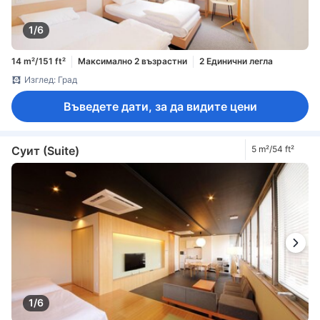
1/6
14 m²/151 ft²
Максимално 2 възрастни
2 Единични легла
Изглед: Град
Въведете дати, за да видите цени
Суит (Suite)
5 m²/54 ft²
1/6