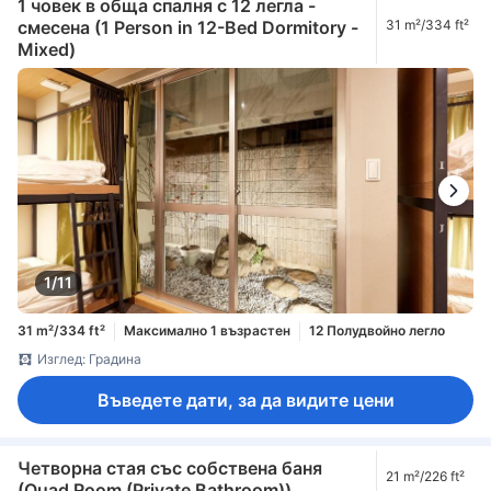
1 човек в обща спалня с 12 легла -
смесена (1 Person in 12-Bed Dormitory -
31 m²/334 ft²
Mixed)
1/11
31 m²/334 ft²
Максимално 1 възрастен
12 Полудвойно легло
Изглед: Градина
Въведете дати, за да видите цени
Четворна стая със собствена баня
21 m²/226 ft²
(Quad Room (Private Bathroom))