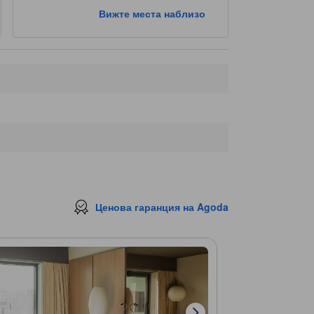
Вижте места наблизо
Ценова гаранция на Agoda