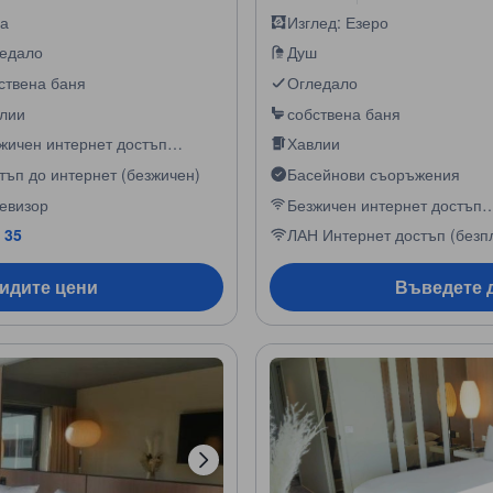
а
Изглед: Езеро
едало
Душ
ствена баня
Огледало
лии
собствена баня
жичен интернет достъп
Хавлии
зплатен)
тъп до интернет (безжичен)
Басейнови съоръжения
евизор
Безжичен интернет достъп
(платен)
 35
ЛАН Интернет достъп (безп
видите цени
Въведете д