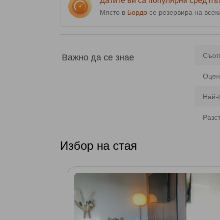
Място в
Бордо
се резервира на все
Важно да се знае
Съот
Оцен
Най-
Разс
Избор на стая