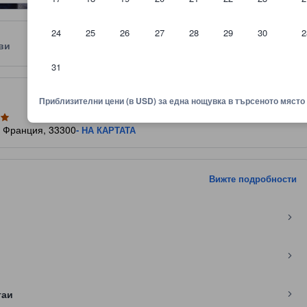
24
25
26
27
28
29
30
2
ви
Местоположение
Правила
31
няване показва комфорта, удобствата и съоръженията, които да оч
Приблизителни цени (в USD) за една нощувка в търсеното място
, Франция, 33300
- НА КАРТАТА
Вижте подробности
таи