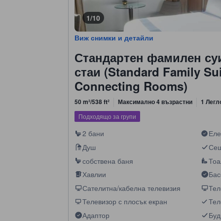
1/10
Виж снимки и детайли
Стандартен фамилен суи
стаи (Standard Family Sui
Connecting Rooms)
50 m²/538 ft²
Максимално 4 възрастни
1 Легл
Подходящо за групи
2 бани
Еле
Душ
Се
собствена баня
Тоа
Хавлии
Бас
Сателитна/кабелна телевизия
Тел
Телевизор с плосък екран
Те
Адаптор
Буд