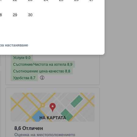
8
29
30
аквате
На базата на 3 043 потвърдени отзива
Оценка Услуги от 10
Оценка Състояние/Чистота на хотела от 10
Оценка Съотношение цена-качество от 10
Оценка Удобства от 10
Оценка Местоположение от 10
Оценка Комфорт на стаята и качество от 10
8,7
Отличен
Преглед на
 за настаняване
всички отзиви
3 043 отзиви
Услуги
Състояние/Чистота на хотела
Съотношение цена-качество
Удобства
Местоположение
Комфорт на стаята и качество
9,0
8,7
8,6
8,8
8,9
6,5
Услуги 9,0
Състояние/Чистота на хотела 8,9
Съотношение цена-качество 8,8
Удобства 8,7
НА КАРТАТА
8,6
Отличен
Оценка на местоположението