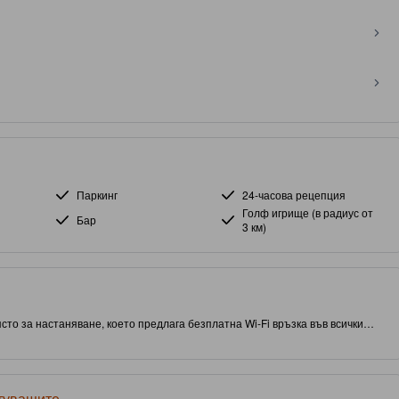
Паркинг
24-часова рецепция
Голф игрище (в радиус от
Бар
3 км)
сто за настаняване, което предлага безплатна Wi-Fi връзка във всички
о, този обект ви дава близък достъп до атракции и интересни места за
я обект: Place de la Bourse (Кралски площад). С оценка от 4.0 звезди, този
н, ресторант и фитнес център на място.
ътуващите