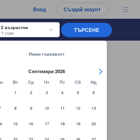
оценките и коментарите са винаги автентични.
Вход
Създай акаунт
или клавиша tab за навигация, натиснете Enter, за да изберете
2 възрастни
ТЪРСЕНЕ
1 стая
s to navigate through the check-in and check-out dates. Upon selection of the
Обратно към резултатите от търсенето
Имам гъвкавост
Септември 2026
н
Вт
Ср
Чт
Пт
Сб
Нд
1
2
3
4
5
6
7
8
9
10
11
12
13
4
15
16
17
18
19
20
1
22
23
24
25
26
27