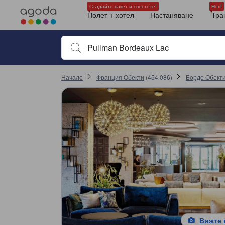
Всички отзиви в Agoda са от проверени гости, които задължително 
Семейство
Домакин
Местоположение
Изглед на стаята
Услуги
tooltip
tooltip
tooltip
tooltip
tooltip
tooltip
tooltip
tooltip
tooltip
tooltip
tooltip
tooltip
tooltip
tooltip
tooltip
tooltip
tooltip
tooltip
tooltip
tooltip
tooltip
tooltip
tooltip
tooltip
tooltip
tooltip
tooltip
tooltip
tooltip
tooltip
tooltip
tooltip
tooltip
tooltip
tooltip
tooltip
tooltip
tooltip
tooltip
tooltip
tooltip
tooltip
tooltip
tooltip
tooltip
tooltip
tooltip
tooltip
tooltip
tooltip
tooltip
tooltip
tooltip
tooltip
tooltip
tooltip
tooltip
tooltip
tooltip
tooltip
tooltip
tooltip
tooltip
tooltip
tooltip
tooltip
tooltip
tooltip
tooltip
tooltip
tooltip
tooltip
tooltip
tooltip
tooltip
tooltip
tooltip
tooltip
tooltip
tooltip
tooltip
tooltip
tooltip
tooltip
tooltip
tooltip
tooltip
tooltip
tooltip
tooltip
tooltip
tooltip
tooltip
tooltip
tooltip
tooltip
tooltip
tooltip
tooltip
tooltip
tooltip
tooltip
tooltip
tooltip
tooltip
tooltip
tooltip
tooltip
tooltip
tooltip
tooltip
tooltip
tooltip
tooltip
tooltip
tooltip
tooltip
tooltip
tooltip
tooltip
tooltip
tooltip
tooltip
tooltip
tooltip
tooltip
tooltip
tooltip
tooltip
tooltip
tooltip
tooltip
tooltip
tooltip
tooltip
tooltip
tooltip
tooltip
tooltip
tooltip
tooltip
tooltip
tooltip
tooltip
tooltip
tooltip
tooltip
tooltip
tooltip
tooltip
tooltip
tooltip
tooltip
tooltip
tooltip
tooltip
tooltip
tooltip
tooltip
tooltip
tooltip
sentiment-positive-indicator
sentiment-positive-indicator
sentiment-negative-indicator
sentiment-positive-indicator
sentiment-positive-indicator
Junior Suite, 1 king size bed, lounge
Изглед: Градина
Електрически чайник
Вана
Душ
Огледало
Сешоар
собствена баня
Тоалетни артикули
Хавлии
Халати
Басейнови съоръжения
Безжичен интернет достъп (безплатен)
Достъп до интернет (безжичен)
ЛАН Интернет достъп (безплатен)
Сателитна/кабелна телевизия
Superior Room King Bed
Електрически чайник
Душ
Сешоар
собствена баня
Тоалетни артикули
Хавлии
Басейнови съоръжения
Безжичен интернет достъп (безплатен)
Безжичен интернет достъп (платен)
Достъп до интернет (безжичен)
Сателитна/кабелна телевизия
Телевизор
Телевизор с плосък екран
Телефон
Адаптор
Deluxe Room 1 King Bed
Електрически чайник
Вана
Душ
Огледало
Сешоар
собствена баня
Тоалетни артикули
Хавлии
Басейнови съоръжения
Безжичен интернет достъп (безплатен)
Безжичен интернет достъп (платен)
Достъп до интернет (безжичен)
Сателитна/кабелна телевизия
Телевизор
Телевизор с плосък екран
Deluxe Room, 1 double bed, lake view
Изглед: Езеро
Електрически чайник
Душ
Душ зона без врата
Огледало
Сешоар
собствена баня
Тоалетни артикули
Хавлии
Халати
Басейнови съоръжения
Безжичен интернет достъп (безплатен)
Безжичен интернет достъп (платен)
Достъп до интернет (безжичен)
ЛАН Интернет достъп (безплатен)
Стандартен фамилен суит - 2 свързани стаи (Standard Family Suite - Two
2 бани
Електрически чайник
Душ
Сешоар
собствена баня
Тоалетни артикули
Хавлии
Басейнови съоръжения
Сателитна/кабелна телевизия
Телевизор
Телевизор с плосък екран
Телефон
Адаптор
Будилник
Ел. контакт близо до леглото
Супериорна семейна стая (Family Superior Room)
Електрически чайник
Вана
Душ
Сешоар
собствена баня
Тоалетни артикули
Хавлии
Басейнови съоръжения
Безжичен интернет достъп (безплатен)
Безжичен интернет достъп (платен)
Достъп до интернет (безжичен)
Сателитна/кабелна телевизия
Телевизор
Телевизор с плосък екран
Телефон
Classic Twin Room
Изглед: Градина
Електрически чайник
Сешоар
собствена баня
Тоалетни артикули
Хавлии
Сателитна/кабелна телевизия
Телевизор
Телевизор с плосък екран
Телефон
Будилник
Ел. контакт близо до леглото
Елементи за удобство при сън
Звукоизолация
Климатик
2 connecting family rooms
Вана
Душ
Сешоар
собствена баня
Тоалетни артикули
Безжичен интернет достъп (безплатен)
Достъп до интернет (безжичен)
ЛАН Интернет достъп (безплатен)
Сателитна/кабелна телевизия
Телевизор
Телевизор с плосък екран
Телефон
Филми на поискване
Звукоизолация
Климатик
Двойна супериорна стая (Superior Double Room)
Душ
Сешоар
собствена баня
Тоалетни артикули
Достъп до интернет (безжичен)
ЛАН Интернет достъп (безплатен)
Сателитна/кабелна телевизия
Телевизор с плосък екран
Телефон
Филми на поискване
Звукоизолация
Климатик
Пантофи
Безплатна минерална вода
Машина за кафе/чай
Junior Suite, 1 Queen Bed with Sofa bed (Lounge)
Душ
Сешоар
собствена баня
Тоалетни артикули
Безжичен интернет достъп (безплатен)
Сателитна/кабелна телевизия
Телевизор с плосък екран
Телефон
Филми на поискване
Звукоизолация
Климатик
Пантофи
Безплатна минерална вода
Машина за кафе/чай
Минибар
Повече детайли
Оценка за Услуги 9 от 10 и висока оценка за Бордо
Оценка за Състояние/Чистота на хотела 8.9 от 10 и висока оценка за Бо
Оценка за Съотношение цена-качество 8.8 от 10 и висока оценка за Борд
Оценка за Удобства 8.7 от 10 и висока оценка за Бордо
Оценка за Местоположение 8.6 от 10 и висока оценка за Бордо
Оценка за Комфорт на стаята и качество 6.5 от 10 и висока оценка за Бо
Променено за преглед 1
Променено за преглед 1
Създайте пакет и спестете!
Нов!
Mentioned in 1 reviews
Mentioned in 1 reviews
Mentioned in 1 reviews
Mentioned in 1 reviews
Mentioned in 1 reviews
Полет + хотел
Настаняване
Тра
100% Positive
100% Positive
100% Unfavourable
100% Positive
100% Positive
Започнете да въвеждате име на място за настаняван
Начало
Франция Обекти
(
454 086
)
Бордо Обект
Вижте 