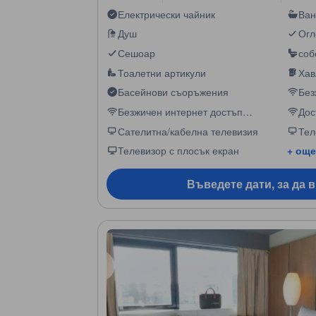
Електрически чайник
Ван
Душ
Огл
Сешоар
соб
Тоалетни артикули
Хав
Басейнови съоръжения
Без
(бе
Безжичен интернет достъп
Дос
(платен)
Сателитна/кабелна телевизия
Тел
Телевизор с плосък екран
+ още
Въведете дати, за да 