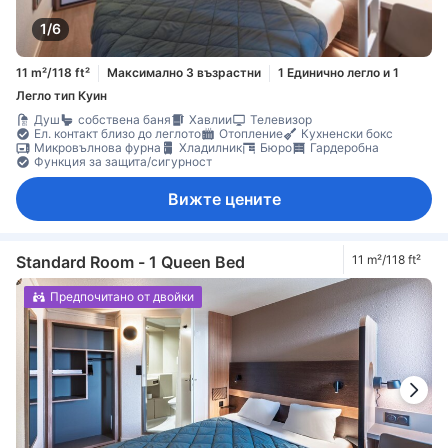
1/6
11 m²/118 ft²
Максимално 3 възрастни
1 Единично легло и 1
Легло тип Куин
Душ
собствена баня
Хавлии
Телевизор
Ел. контакт близо до леглото
Отопление
Кухненски бокс
Микровълнова фурна
Хладилник
Бюро
Гардеробна
Функция за защита/сигурност
Вижте цените
Standard Room - 1 Queen Bed
11 m²/118 ft²
Предпочитано от двойки