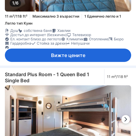
1/6
11 m²/118 ft²
Максимално 3 възрастни
1 Единично легло и 1
Легло тип Куин
Душ
собствена баня
Хавлии
Достъп до интернет (безжичен)
Телевизор
Ел. контакт близо до леглото
Климатик
Отопление
Бюро
Гардеробна
Стойка за дрехи
Непушачи
Функция за защита/сигурност
Вижте цените
Standard Plus Room - 1 Queen Bed 1
11 m²/118 ft²
Single Bed