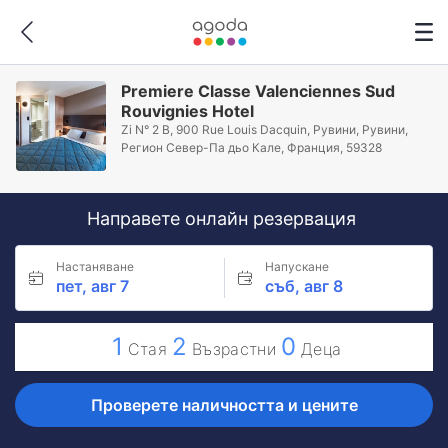
Premiere Classe Valenciennes Sud
Rouvignies Hotel
Zi N° 2 B, 900 Rue Louis Dacquin, Рувини, Рувини,
Регион Север-Па дьо Кале, Франция, 59328
Направете онлайн резервация
Настаняване
Напускане
пет, авг 7
съб, авг 8
1
2
0
Стая
Възрастни
Деца
Проверете наличността и цените