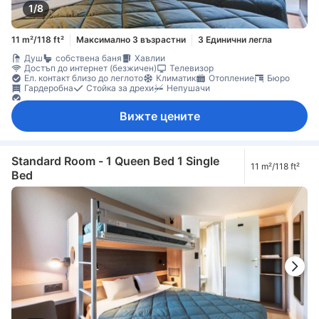
1/8
11 m²/118 ft²
Максимално 3 възрастни
3 Единични легла
Душ
собствена баня
Хавлии
Достъп до интернет (безжичен)
Телевизор
Ел. контакт близо до леглото
Климатик
Отопление
Бюро
Гардеробна
Стойка за дрехи
Непушачи
Функция за защита/сигурност
Вижте цените
Standard Room - 1 Queen Bed 1 Single
11 m²/118 ft²
Bed