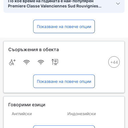
По кое време на годината е най-популярен
Premiere Classe Valenciennes Sud Rouvignies
Hotel?
Показване на повече опции
Съоръжения в обекта
Показване на повече опции
Говорими езици
Английски
Индонезийски
Испански
Немски