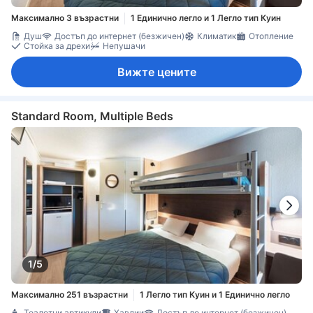
Максимално 3 възрастни
1 Единично легло и 1 Легло тип Куин
Душ
Достъп до интернет (безжичен)
Климатик
Отопление
Стойка за дрехи
Непушачи
Вижте цените
Standard Room, Multiple Beds
1/5
Максимално 251 възрастни
1 Легло тип Куин и 1 Единично легло
Тоалетни артикули
Хавлии
Достъп до интернет (безжичен)