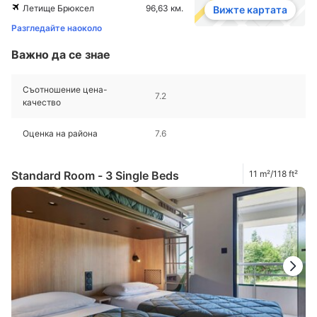
Летище Брюксел
96,63 км.
Вижте картата
Разгледайте наоколо
Важно да се знае
Съотношение цена-
7.2
качество
Оценка на района
7.6
Standard Room - 3 Single Beds
11 m²/118 ft²