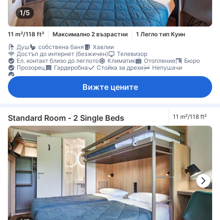
1/5
11 m²/118 ft²
Максимално 2 възрастни
1 Легло тип Куин
Душ
собствена баня
Хавлии
Достъп до интернет (безжичен)
Телевизор
Ел. контакт близо до леглото
Климатик
Отопление
Бюро
Прозорец
Гардеробна
Стойка за дрехи
Непушачи
Функция за защита/сигурност
Вижте цените
Standard Room - 2 Single Beds
11 m²/118 ft²