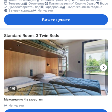
Телевизор
Отопление
Плътни завеси
Спално бельо
Бюро
Дървен/паркетен под
Гардеробна
Съоръжения за гладене
Външен коридор
Непушачи
Вижте цените
Standard Room, 3 Twin Beds
1/6
Максимално 4 възрастни
Непушачи