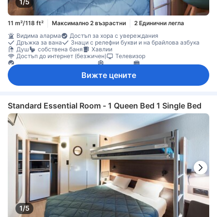
1/5
11 m²/118 ft²
Максимално 2 възрастни
2 Единични легла
Видима аларма
Достъп за хора с увереждания
Дръжка за вана
Знаци с релефни букви и на брайлова азбука
Душ
собствена баня
Хавлии
Достъп до интернет (безжичен)
Телевизор
Ел. контакт близо до леглото
Климатик
Отопление
Плътни завеси
Бюро
Големи легла с дължина над 2 метра
Вижте цените
Прозорец
Гардеробна
Стойка за дрехи
Съоръжения за гладене
Непушачи
Функция за защита/сигурност
Standard Essential Room - 1 Queen Bed 1 Single Bed
1/5