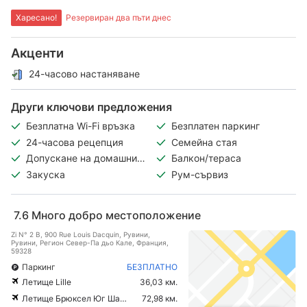
Харесано!
Резервиран два пъти днес
Акценти
24-часово настаняване
Други ключови предложения
Безплатна Wi-Fi връзка
Безплатен паркинг
24-часова рецепция
Семейна стая
Допускане на домашни
Балкон/тераса
любимци
Закуска
Рум-сървиз
7.6
Много добро местоположение
Zi N° 2 B, 900 Rue Louis Dacquin, Рувини,
Рувини, Регион Север-Па дьо Кале, Франция,
59328
Паркинг
БЕЗПЛАТНО
Летище Lille
36,03 км.
Летище Брюксел Юг Шарлероа
72,98 км.