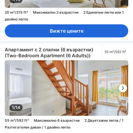
20 m²/215 ft²
Максимално 2 възрастни
2 Единични легла или 1
двойно легло
Вижте цените
Апартамент с 2 спални (6 възрастни)
55 m²/592 ft²
(Two-Bedroom Apartment (6 Adults))
1/14
55 m²/592 ft²
Максимално 6 възрастни
2 Двуетажни легла / 1
Разтегателен диван / 1 двойно легло