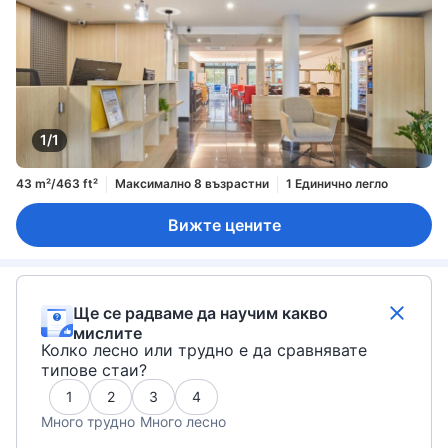
1/1
43 m²/463 ft²
Максимално 8 възрастни
1 Единично легло
Вижте цените
Ще се радваме да научим какво
мислите
Колко лесно или трудно е да сравнявате
типове стаи?
1
2
3
4
Много трудно
Много лесно