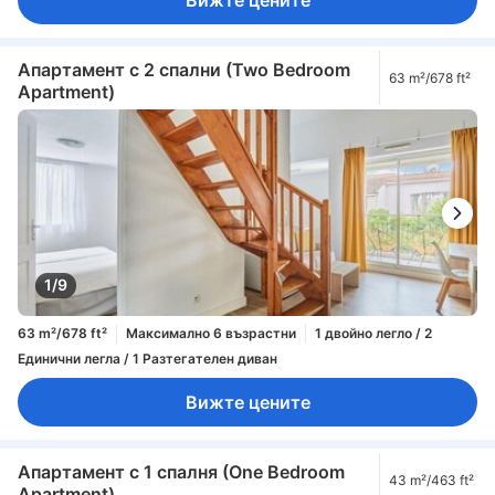
Апартамент с 2 спални (Two Bedroom
63 m²/678 ft²
Apartment)
1/9
63 m²/678 ft²
Максимално 6 възрастни
1 двойно легло / 2
Единични легла / 1 Разтегателен диван
Вижте цените
Апартамент с 1 спалня (One Bedroom
43 m²/463 ft²
Apartment)