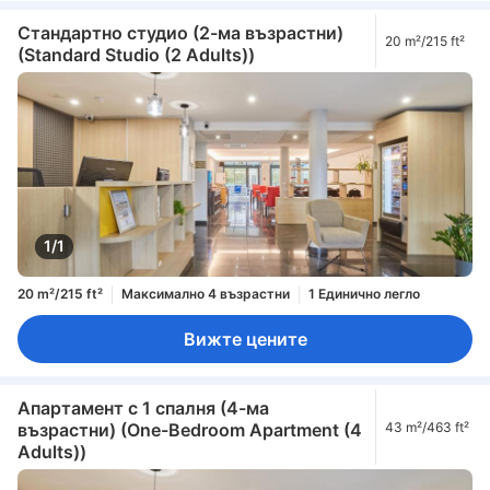
Стандартно студио (2-ма възрастни)
20 m²/215 ft²
(Standard Studio (2 Adults))
1/1
20 m²/215 ft²
Максимално 4 възрастни
1 Единично легло
Вижте цените
Апартамент с 1 спалня (4-ма
възрастни) (One-Bedroom Apartment (4
43 m²/463 ft²
Adults))