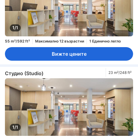
1/1
55 m²/592 ft²
Максимално 12 възрастни
1 Единично легло
Вижте цените
Студио (Studio)
23 m²/248 ft²
1/1