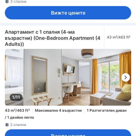
3 спални
Вижте цените
Апартамент с 1 спалня (4-ма
възрастни) (One-Bedroom Apartment (4
43 m²/463 ft²
Adults))
1/11
43 m²/463 ft²
Максимално 4 възрастни
1 Разтегателен диван
/ 1 двойно легло
2 спални
Вижте цените