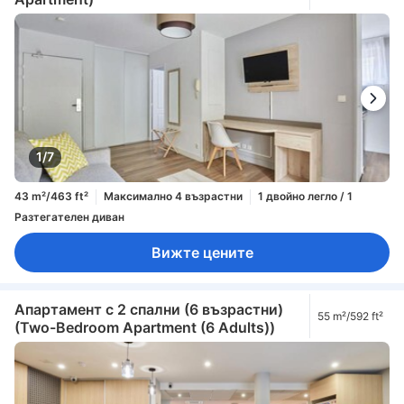
1/7
43 m²/463 ft²
Максимално 4 възрастни
1 двойно легло / 1
Разтегателен диван
Вижте цените
Апартамент с 2 спални (6 възрастни)
55 m²/592 ft²
(Two-Bedroom Apartment (6 Adults))