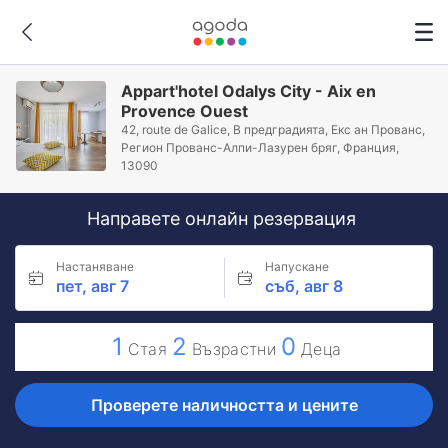
Appart'hotel Odalys City - Aix en
Provence Ouest
42, route de Galice, В предградията, Екс ан Прованс,
Регион Прованс-Алпи-Лазурен бряг, Франция,
13090
Направете онлайн резервация
Настаняване
Напускане
пет, авг 7
съб, авг 8
1
2
0
Стая
Възрастни
Деца
Проверете наличността и цените