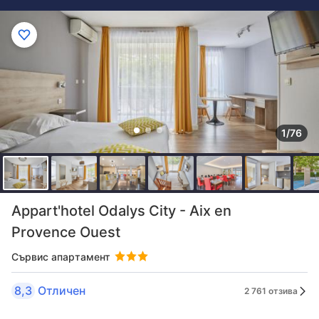
1/76
Appart'hotel Odalys City - Aix en
Provence Ouest
Сървис апартамент
8,3
Отличен
2 761 отзива