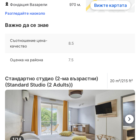
Фондация Вазарели
970 м.
Вижте картата
Разгледайте наоколо
Важно да се знае
Съотношение цена-
8.5
качество
Оценка на района
7.5
Стандартно студио (2-ма възрастни)
20 m²/215 ft²
(Standard Studio (2 Adults))
1/14