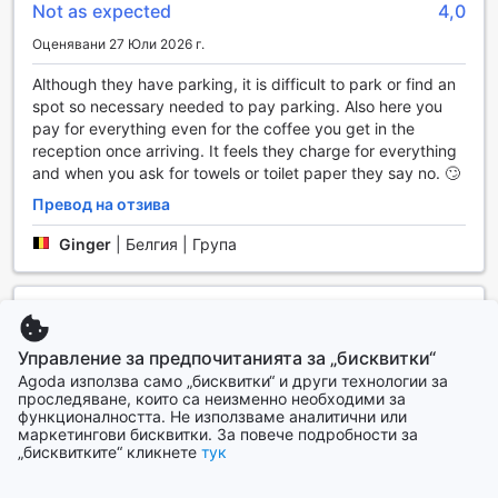
Not as expected
4,0
удобствата на хотела. За вашето удобство, хотелът
предлага и експресно настаняване и напускане, което
Оценявани 27 Юли 2026 г.
ви спестява време. За бързо и лесно задоволяване на
нуждите ви, можете да се възползвате от автоматите за
Although they have parking, it is difficult to park or find an
напитки и закуски. Всекидневното почистване на стаите
spot so necessary needed to pay parking. Also here you
осигурява свежест и уют, така че да се чувствате като
pay for everything even for the coffee you get in the
у дома си по време на престоя си.
reception once arriving. It feels they charge for everything
and when you ask for towels or toilet paper they say no. 🙄
Транспортни удобства в Odalys City Aix en Provence Le
Превод на отзива
Clos de la Chartreuse
Ginger
|
Белгия | Група
Хотел Odalys City Aix en Provence Le Clos de la
Chartreuse предлага изключителни транспортни
удобства, които ще направят вашето пътуване в Екс ан
Pleasant stay
9,2
Прованс още по-удобно и приятно. На разположение на
гостите е просторен паркинг, който осигурява сигурно и
Оценявани 10 Юли 2024 г.
Управление за предпочитанията за „бисквитки“
лесно място за паркиране на вашия автомобил. Това е
Agoda използва само „бисквитки“ и други технологии за
A very Pleasant stay!
идеалното решение за тези, които желаят да изследват
проследяване, които са неизменно необходими за
околността с кола, без да се притесняват за
функционалността. Не използваме аналитични или
Превод на отзива
маркетингови бисквитки. За повече подробности за
паркирането.
„бисквитките“ кликнете
тук
Mei
|
Хонконг, САР, Китай | Семейство с големи деца
Паркингът на хотела е стратегически разположен,
което позволява бърз достъп до основните пътни