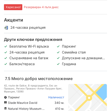
Харесано!
Резервиран 4 пъти днес
Акценти
24-часова рецепция
Други ключови предложения
Безплатна Wi-Fi връзка
Паркинг
24-часова рецепция
Семейна стая
Съхраняване на багаж
Допускане на домашни
любимци
Балкон/тераса
Градина
7.5
Много добро местоположение
42, route de Galice, В предградията, Екс ан
Прованс, Регион Прованс-Алпи-Лазурен бряг,
Франция, 13090
Паркинг
Наличност
Stade Maurice David
340 м.
Natural History Museum of Aix en Provence
410 м.