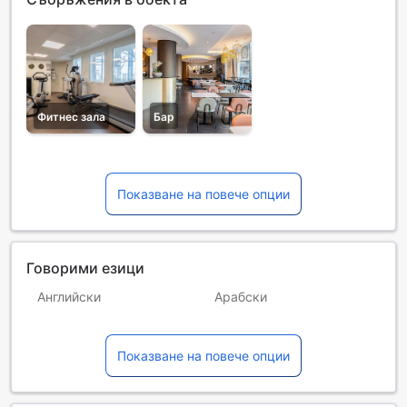
Фитнес зала
Бар
Показване на повече опции
Говорими езици
Английски
Арабски
Испански
Италиански
Показване на повече опции
Немски
Португалски
Френски
Хинди