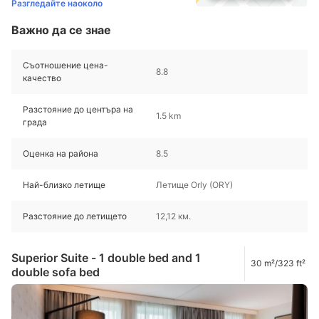
Разгледайте наоколо
Важно да се знае
Съотношение цена-
8.8
качество
Разстояние до центъра на
1.5 km
града
Оценка на района
8.5
Най-близко летище
Летище Orly (ORY)
Разстояние до летището
12,12 км.
Superior Suite - 1 double bed and 1
30 m²/323 ft²
double sofa bed