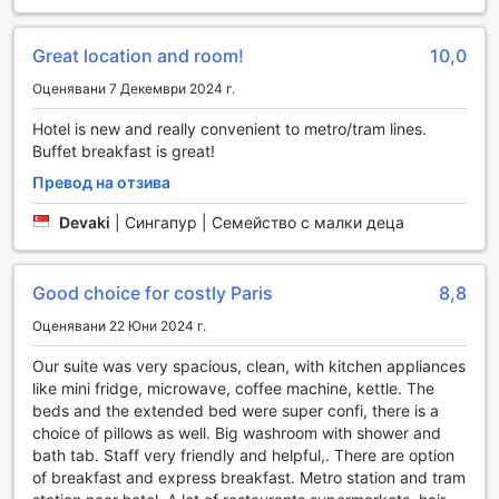
е идеалното място за тренировка, независимо от
вашето ниво на физическа подготовка.
Съоръжението работи 24 часа в денонощието, което
Great location and room!
10,0
предоставя гъвкавост и удобство на посетителите.
Оценявани 7 Декември 2024 г.
Независимо дали сте ранен птичка, който обича да
започва деня с енергична тренировка, или вечерен тип,
Hotel is new and really convenient to metro/tram lines.
който предпочита да се разпуска след дълъг ден,
Buffet breakfast is great!
фитнес центърът на Novotel Suites Paris Expo Pte
Превод на отзива
Versailles е винаги на разположение. Със своите
съвременни уреди и приятна атмосфера, той е
Devaki
|
Сингапур | Семейство с малки деца
перфектното място за поддържане на активен начин на
живот по време на вашия престой в Париж.
Good choice for costly Paris
8,8
Удобства в Novotel Suites Paris Expo Pte Versailles
Оценявани 22 Юни 2024 г.
В Novotel Suites Paris Expo Pte Versailles удобството на
гостите е приоритет. Хотелът предлага пране и
Our suite was very spacious, clean, with kitchen appliances
химическо чистене, за да се уверите, че вашите дрехи
like mini fridge, microwave, coffee machine, kettle. The
винаги изглеждат безупречно по време на престоя ви.
beds and the extended bed were super confi, there is a
За сигурността на вашите ценности, хотелът предлага
choice of pillows as well. Big washroom with shower and
сейфове на рецепцията, където можете да
bath tab. Staff very friendly and helpful,. There are option
съхранявате личните си вещи без притеснения.
of breakfast and express breakfast. Metro station and tram
Свободният достъп до Wi-Fi в общите части, както и