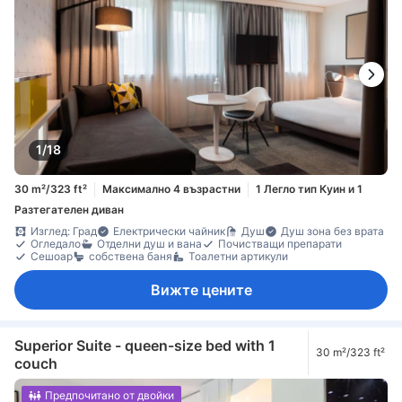
1/18
30 m²/323 ft²
Максимално 4 възрастни
1 Легло тип Куин и 1
Разтегателен диван
Изглед: Град
Електрически чайник
Душ
Душ зона без врата
Огледало
Отделни душ и вана
Почистващи препарати
Сешоар
собствена баня
Тоалетни артикули
Вижте цените
Superior Suite - queen-size bed with 1
30 m²/323 ft²
couch
Предпочитано от двойки