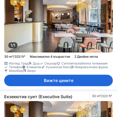
1/1
30 m²/323 ft²
Максимално 4 възрастни
2 Двойни легла
Изглед: Град
Душ
Сешоар
Сателитна/кабелна телевизия
Телефон
Климатик
Кухненски бокс
Микровълнова фурна
Минибар
Бюро
Вижте цените
Екзекютив суит (Executive Suite)
30 m²/323 ft²