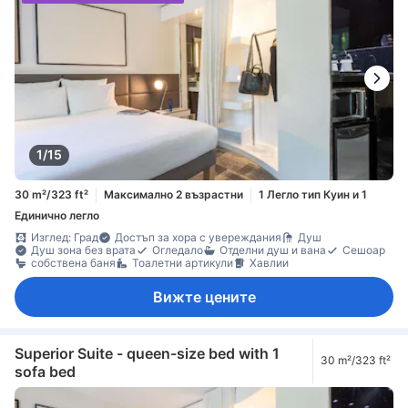
1/15
30 m²/323 ft²
Максимално 2 възрастни
1 Легло тип Куин и 1
Единично легло
Изглед: Град
Достъп за хора с увереждания
Душ
Душ зона без врата
Огледало
Отделни душ и вана
Сешоар
собствена баня
Тоалетни артикули
Хавлии
Вижте цените
Superior Suite - queen-size bed with 1
30 m²/323 ft²
sofa bed