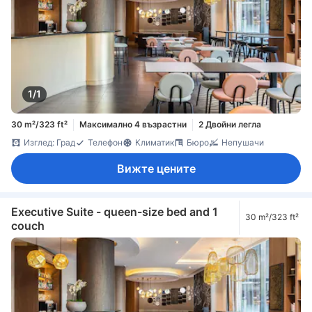
1/1
30 m²/323 ft²
Максимално 4 възрастни
2 Двойни легла
Изглед: Град
Телефон
Климатик
Бюро
Непушачи
Вижте цените
Executive Suite - queen-size bed and 1
30 m²/323 ft²
couch