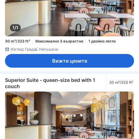
1/1
30 m²/323 ft²
Максимално 3 възрастни
1 двойно легло
Изглед: Град
Непушачи
Вижте цените
Superior Suite - queen-size bed with 1
30 m²/323 ft²
couch