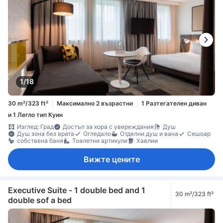
1/18
30 m²/323 ft²
Максимално 2 възрастни
1 Разтегателен диван
и 1 Легло тип Куин
Изглед: Град
Достъп за хора с увереждания
Душ
Душ зона без врата
Огледало
Отделни душ и вана
Сешоар
собствена баня
Тоалетни артикули
Хавлии
Вижте цените
Executive Suite - 1 double bed and 1
30 m²/323 ft²
double sof a bed