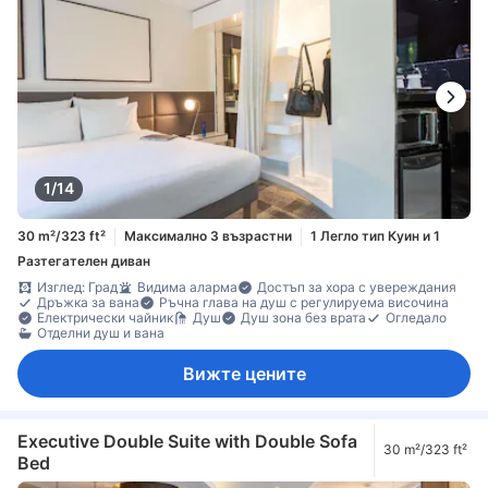
1/14
30 m²/323 ft²
Максимално 3 възрастни
1 Легло тип Куин и 1
Разтегателен диван
Изглед: Град
Видима аларма
Достъп за хора с увереждания
Дръжка за вана
Ръчна глава на душ с регулируема височина
Електрически чайник
Душ
Душ зона без врата
Огледало
Отделни душ и вана
Вижте цените
Executive Double Suite with Double Sofa
30 m²/323 ft²
Bed