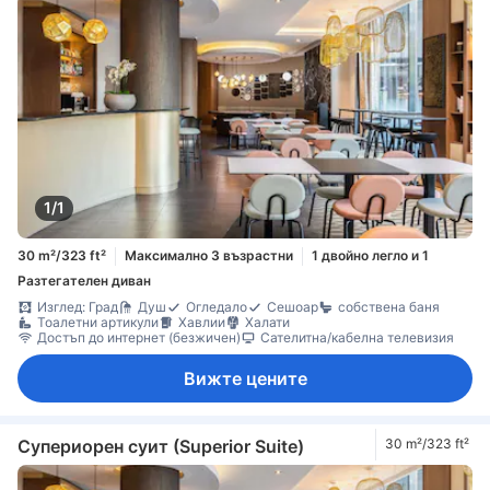
1/1
30 m²/323 ft²
Максимално 3 възрастни
1 двойно легло и 1
Разтегателен диван
Изглед: Град
Душ
Огледало
Сешоар
собствена баня
Тоалетни артикули
Хавлии
Халати
Достъп до интернет (безжичен)
Сателитна/кабелна телевизия
Вижте цените
Супериорен суит (Superior Suite)
30 m²/323 ft²