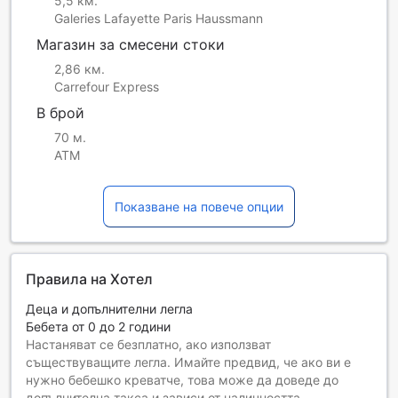
5,5 км.
Galeries Lafayette Paris Haussmann
Магазин за смесени стоки
2,86 км.
Carrefour Express
В брой
70 м.
ATM
Показване на повече опции
Правила на Хотел
Деца и допълнителни легла
Бебета от 0 до 2 години
Настаняват се безплатно, ако използват
съществуващите легла. Имайте предвид, че ако ви е
нужно бебешко креватче, това може да доведе до
допълнителна такса и зависи от наличността.