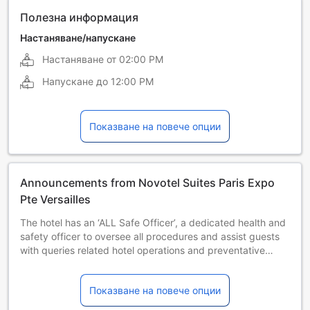
Полезна информация
Настаняване/напускане
Настаняване от
02:00 PM
Напускане до
12:00 PM
Показване на повече опции
Announcements from Novotel Suites Paris Expo
Pte Versailles
The hotel has an ‘ALL Safe Officer’, a dedicated health and
safety officer to oversee all procedures and assist guests
with queries related hotel operations and preventative
measures
Food and beverage options such as breakfast might be
Показване на повече опции
limited or unavailable during this time. Please contact the
property for more information.