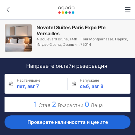
Novotel Suites Paris Expo Pte
Versailles
4 Boulevard Brune, 14th - Tour Montparnasse, Париж,
Ил дьо Франс, Франция, 75014
Направете онлайн резервация
Настаняване
Напускане
пет, авг 7
съб, авг 8
1
2
0
Стая
Възрастни
Деца
Проверете наличността и цените