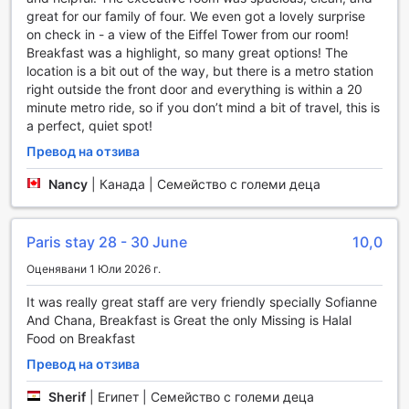
която е идеалното място за любителите на книгите. Тук
great for our family of four. We even got a lovely surprise
можете да се потопите в света на литературата, да
on check in - a view of the Eiffel Tower from our room!
изберете книга от разнообразната селекция или просто
Breakfast was a highlight, so many great options! The
да се насладите на тишината и спокойствието, които
location is a bit out of the way, but there is a metro station
библиотеката предлага. Споделената зона за отдих с
right outside the front door and everything is within a 20
телевизор е перфектна за тези, които искат да се
minute metro ride, so if you don’t mind a bit of travel, this is
насладят на последните новини, спортни събития или
a perfect, quiet spot!
просто да гледат любимите си предавания в
Превод на отзива
компанията на други гости. Тези удобства правят
Novotel Suites Paris Expo Pte Versailles не само място за
Nancy
|
Канада | Семейство с големи деца
настаняване, но и истински център за развлечение и
социализация.
Paris stay 28 - 30 June
10,0
Спортни удобства в Novotel Suites Paris Expo Pte
Versailles
Оценявани 1 Юли 2026 г.
It was really great staff are very friendly specially Sofianne
В Novotel Suites Paris Expo Pte Versailles, спортът и
And Chana, Breakfast is Great the only Missing is Halal
активният начин на живот са на първо място. Хотелът
Food on Breakfast
предлага безплатен фитнес център, който е на
разположение на всички гости, за да поддържат своята
Превод на отзива
форма дори и по време на пътуване. С модерно
оборудване и разнообразие от уреди, фитнес центърът
Sherif
|
Египет | Семейство с големи деца