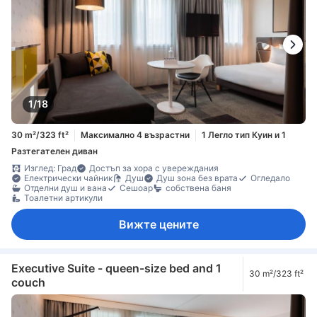
1/18
30 m²/323 ft²
Максимално 4 възрастни
1 Легло тип Куин и 1
Разтегателен диван
Изглед: Град
Достъп за хора с увереждания
Електрически чайник
Душ
Душ зона без врата
Огледало
Отделни душ и вана
Сешоар
собствена баня
Тоалетни артикули
Вижте цените
Executive Suite - queen-size bed and 1
30 m²/323 ft²
couch