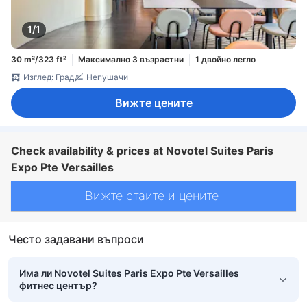
1/1
30 m²/323 ft²
Максимално 3 възрастни
1 двойно легло
Изглед: Град
Непушачи
Вижте цените
Check availability & prices at Novotel Suites Paris
Expo Pte Versailles
Вижте стаите и цените
Често задавани въпроси
Има ли Novotel Suites Paris Expo Pte Versailles
фитнес център?