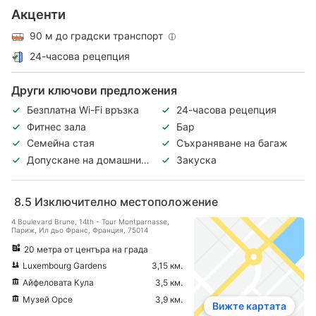
Акценти
90 м до градски транспорт
24-часова рецепция
Други ключови предложения
Безплатна Wi-Fi връзка
24-часова рецепция
Фитнес зала
Бар
Семейна стая
Съхраняване на багаж
Допускане на домашни
Закуска
любимци
8.5
Изключително местоположение
4 Boulevard Brune, 14th - Tour Montparnasse,
Париж, Ил дьо Франс, Франция, 75014
20 метра от центъра на града
Luxembourg Gardens
3,15 км.
Айфеловата Кула
3,5 км.
Музей Орсе
3,9 км.
Вижте картата