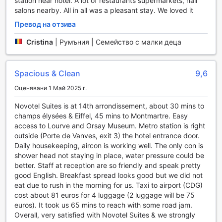
station near hotel. A lot of restaurants supermarkets, hair
безплатният Wi-Fi във всички стаи, ви позволява да
salons nearby. All in all was a pleasant stay. We loved it
останете свързани и да планирате вашите приключения
Превод на отзива
в Париж с лекота. Също така, услугите на консиержа
са на разположение, за да ви помогнат с всякакви
Cristina
|
Румъния | Семейство с малки деца
запитвания и резервации. За ваше удобство, хотелът
предлага и експресно настаняване и напускане, както
и съхранение на багаж, което прави вашето пътуване
Spacious & Clean
9,6
още по-приятно. С ежедневното почистване на стаите,
вие можете да се насладите на комфорт и свежест
Оценявани 1 Май 2025 г.
през целия си престой.
Novotel Suites is at 14th arrondissement, about 30 mins to
champs élysées & Eiffel, 45 mins to Montmartre. Easy
Удобства в стаите на Novotel Suites Paris Expo Pte
access to Lourve and Orsay Museum. Metro station is right
Versailles
outside (Porte de Vanves, exit 3) the hotel entrance door.
Daily housekeeping, aircon is working well. The only con is
Стаите в Novotel Suites Paris Expo Pte Versailles
shower head not staying in place, water pressure could be
предлагат изключителен комфорт и стил, съчетаващи
better. Staff at reception are so friendly and speak pretty
съвременен дизайн с практични удобства. Всяка стая е
good English. Breakfast spread looks good but we did not
оборудвана с климатик, който ви позволява да
eat due to rush in the morning for us. Taxi to airport (CDG)
регулирате температурата според вашите
cost about 81 euros for 4 luggage (2 luggage will be 75
предпочитания, осигурявайки приятно и уютно
euros). It took us 65 mins to reach with some road jam.
пространство. За вашето удобство, в стаята ще
Overall, very satisfied with Novotel Suites & we strongly
намерите и халати, които добавят допълнителен лукс,