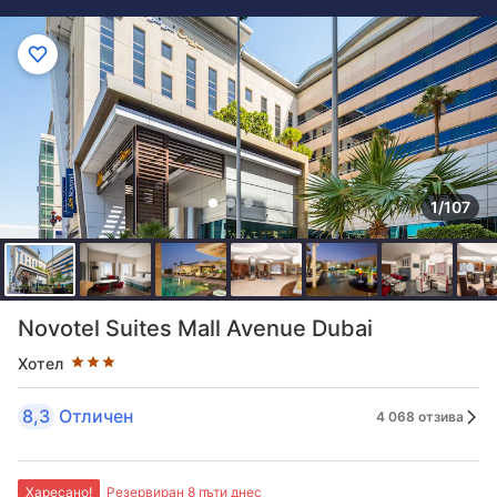
1/107
Оценка в звезди: 3 звезди
Novotel Suites Mall Avenue Dubai
Хотел
8,3
Отличен
4 068 отзива
Харесано!
Резервиран 8 пъти днес