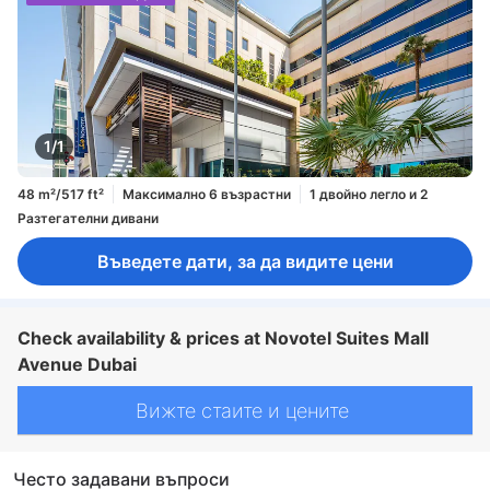
1/1
48 m²/517 ft²
Максимално 6 възрастни
1 двойно легло и 2
Разтегателни дивани
Въведете дати, за да видите цени
Check availability & prices at Novotel Suites Mall
Avenue Dubai
Вижте стаите и цените
Често задавани въпроси