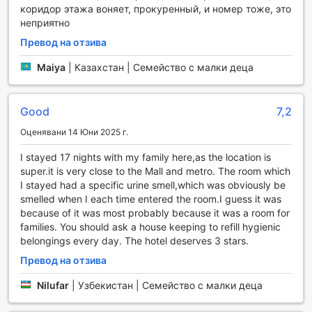
коридор этажа воняет, прокуренный, и номер тоже, это
В Novotel Suites Mall Avenue Dubai спортът и активният
неприятно
начин на живот са на преден план. Хотелът предлага
Превод на отзива
напълно оборудван фитнес център, който е на
разположение на гостите 24 часа в денонощието.
Maiya
|
Казахстан | Семейство с малки деца
Независимо дали сте рано сутрин или късно вечер,
можете да се насладите на тренировка с модерни
уреди, които ще ви помогнат да поддържате форма по
Good
7,2
време на вашето пътуване. Фитнес центърът е
безплатен за всички гости, осигурявайки удобство и
Оценявани 14 Юни 2025 г.
достъпност за всеки, който желае да се потопи в
I stayed 17 nights with my family here,as the location is
активността.
super.it is very close to the Mall and metro. The room which
За любителите на водните спортове, откритият басейн
I stayed had a specific urine smell,which was obviously be
на хотела предлага идеалната възможност за
smelled when I each time entered the room.I guess it was
освежаване и релаксация. Със стилен бар край
because of it was most probably because it was a room for
басейна, можете да се насладите на освежаващи
families. You should ask a house keeping to refill hygienic
напитки и леки закуски, докато се наслаждавате на
belongings every day. The hotel deserves 3 stars.
слънчевите лъчи. Хотелът предлага и множество
възможности за занимания на плажа, което добавя
Превод на отзива
допълнителен елемент на приключение и забавление.
Независимо дали предпочитате да плувате, да се
Nilufar
|
Узбекистан | Семейство с малки деца
слънчевате или да опитате нови водни спортове, Novotel
Suites Mall Avenue Dubai е идеалното място за активна