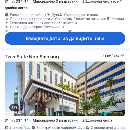
31 m²/334 ft²
Максимално 3 възрастни
2 Единични легла или 1
двойно легло
Електрически чайник
Душ
Отделни душ и вана
Почистващи препарати
Сешоар
Тоалетни артикули
Хавлии
Безжичен интернет достъп (безплатен)
Достъп до интернет (безжичен)
ЛАН Интернет достъп (безплатен)
ЛАН Интернет достъп (платен)
Сателитна/кабелна телевизия
Телевизор
Телефон
Въведете дати, за да видите цени
Звукоизолация
Климатик
Отопление
Пантофи
Плътни завеси
Спално бельо
Безплатна минерална вода
Машина за кафе/чай
Минибар
Хладилник
Бюро
Диван
Килими
Прозорец
Сгъваемо легло
Гардеробна
Съоръжения за гладене
Сейф в стаята
Twin Suite Non Smoking
31 m²/334 ft²
1/1
31 m²/334 ft²
Максимално 3 възрастни
2 Единични легла
Изглед: Град
Електрически чайник
Душ
Отделни душ и вана