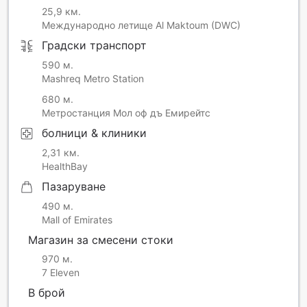
25,9 км.
Международно летище Al Maktoum (DWC)
Градски транспорт
590 м.
Mashreq Metro Station
680 м.
Метростанция Мол оф дъ Емирейтс
болници & клиники
2,31 км.
HealthBay
Пазаруване
490 м.
Mall of Emirates
Магазин за смесени стоки
970 м.
7 Eleven
В брой