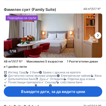
Фамилен суит (Family Suite)
48 m²/517 ft²
Подходящо за групи
1/18
48 m²/517 ft²
Максимално 5 възрастни
1 Разтегателен диван
и 1 двойно легло
Изглед: Град
2 бани
Брава с дръжка на вратата
Достатъчно силна звукова аларма
Електрически чайник
Вана
Допълнителна баня
Душ
Огледало
Отделни душ и вана
Почистващи препарати
Сешоар
собствена баня
Тоалетни артикули
Хавлии
Басейнови съоръжения
Безжичен интернет достъп (безплатен)
Въведете дати, за да видите цени
Достъп до интернет (безжичен)
Конзола за видео игри
ЛАН Интернет достъп (безплатен)
Сателитна/кабелна телевизия
Телевизор
Телевизор с плосък екран
Телефон
Дезинфектант за ръце
Звукоизолация
Климатик
Личен вход
Отопление
Пантофи
Плътни завеси
31 m²/334 ft²