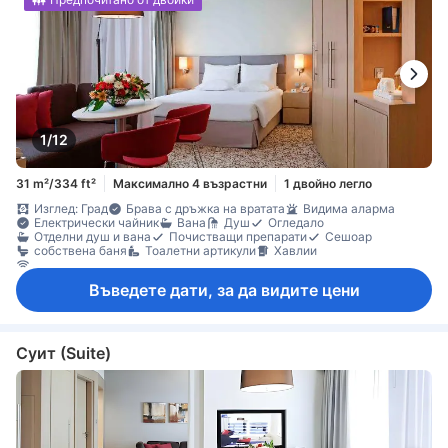
1/12
31 m²/334 ft²
Максимално 4 възрастни
1 двойно легло
Изглед: Град
Брава с дръжка на вратата
Видима аларма
Електрически чайник
Вана
Душ
Огледало
Отделни душ и вана
Почистващи препарати
Сешоар
собствена баня
Тоалетни артикули
Хавлии
Достъп до интернет (безжичен)
ЛАН Интернет достъп (безплатен)
Сателитна/кабелна телевизия
Въведете дати, за да видите цени
Телевизор
Телевизор с плосък екран
Телефон
Дезинфектант за ръце
Звукоизолация
Климатик
Отопление
Пантофи
Плътни завеси
Спално бельо
Безплатна минерална вода
Безплатно инстантно кафе
Машина за кафе/чай
Минибар
Чайник
Бюро
Диван
Суит (Suite)
Килими
Кът за сядане
Сгъваемо легло
Гардеробна
Стойка за дрехи
Съоръжения за гладене
Бебешко креватче (при запитване)
Външен коридор
Сейф в стаята