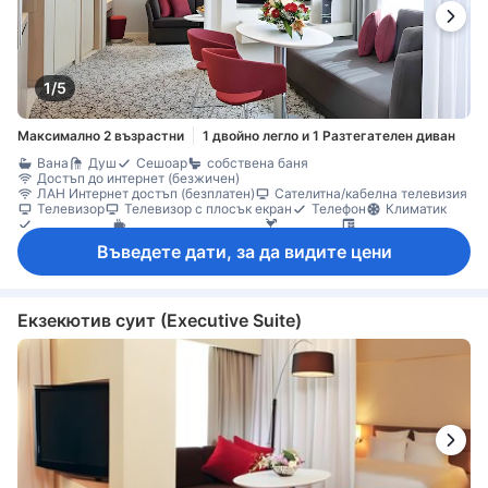
1/5
Максимално 2 възрастни
1 двойно легло и 1 Разтегателен диван
Вана
Душ
Сешоар
собствена баня
Достъп до интернет (безжичен)
ЛАН Интернет достъп (безплатен)
Сателитна/кабелна телевизия
Телевизор
Телевизор с плосък екран
Телефон
Климатик
Събуждане
Машина за кафе/чай
Минибар
Бюро
Кът за сядане
Сейф в стаята
Въведете дати, за да видите цени
Екзекютив суит (Executive Suite)