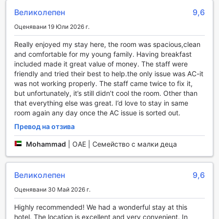
почивка.
Великолепен
9,6
Оценявани 19 Юли 2026 г.
Удобства за комфорт и удобство в Novotel Suites Mall
Avenue Dubai
Really enjoyed my stay here, the room was spacious,clean
and comfortable for my young family. Having breakfast
Novotel Suites Mall Avenue Dubai предлага на своите
included made it great value of money. The staff were
гости впечатляващ набор от удобства, които гарантират
friendly and tried their best to help.the only issue was AC-it
комфорт и безпроблемен престой. С 24-часова рум-
was not working properly. The staff came twice to fix it,
сервис услуга, можете да се насладите на вкусни
but unfortunately, it’s still didn’t cool the room. Other than
ястия и напитки по всяко време на деня или нощта, без
that everything else was great. I’d love to stay in same
да напускате стаята си. Допълнително, хотелът
room again any day once the AC issue is sorted out.
предлага пране, химическо чистене и услуги за
гладене, които ще ви помогнат да поддържате дрехите
Превод на отзива
си свежи и чисти по време на вашето пътуване. За
Mohammad
|
ОАЕ | Семейство с малки деца
вашето спокойствие, на разположение са и сейфове за
ценности, а също и услуги на консиерж, които са готови
да ви помогнат с всякакви запитвания или нужди,
Великолепен
9,6
свързани с престоя ви.
В допълнение, хотелът предлага безплатен Wi-Fi в
Оценявани 30 Май 2026 г.
стаите и публичните зони, което ви позволява да
останете свързани с близките си или да планирате
Highly recommended! We had a wonderful stay at this
следващите си приключения в Дубай. За пушачите е
hotel. The location is excellent and very convenient. In