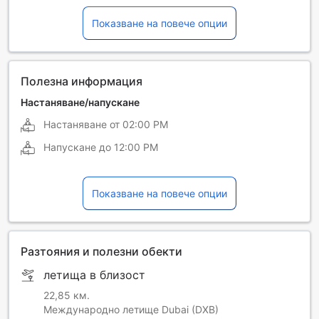
Индонезийски
Непалски
Показване на повече опции
Синхалски
Тамилски
Филипински
Френски
Хинди
Полезна информация
Настаняване/напускане
Настаняване от
02:00 PM
Напускане до
12:00 PM
Показване на повече опции
Разтояния и полезни обекти
летища в близост
22,85 км.
Международно летище Dubai (DXB)