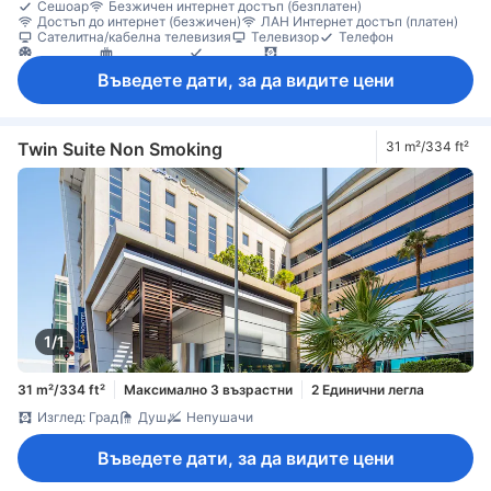
Сешоар
Безжичен интернет достъп (безплатен)
Достъп до интернет (безжичен)
ЛАН Интернет достъп (платен)
Сателитна/кабелна телевизия
Телевизор
Телефон
Климатик
Отопление
Пантофи
Плътни завеси
Безплатна минерална вода
Машина за кафе/чай
Минибар
Въведете дати, за да видите цени
Хладилник
Бюро
Диван
Килими
Отваряем прозорец
Прозорец
Гардеробна
Съоръжения за гладене
Непушачи
Сейф в стаята
Twin Suite Non Smoking
31 m²/334 ft²
1/1
31 m²/334 ft²
Максимално 3 възрастни
2 Единични легла
Изглед: Град
Душ
Непушачи
Въведете дати, за да видите цени