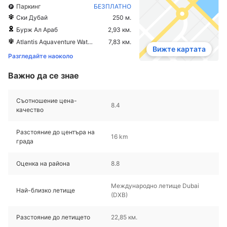
Паркинг
БЕЗПЛАТНО
Ски Дубай
250 м.
Бурж Ал Араб
2,93 км.
Atlantis Aquaventure Waterpark
7,83 км.
Вижте картата
Разгледайте наоколо
Важно да се знае
Съотношение цена-
8.4
качество
Разстояние до центъра на
16 km
града
Оценка на района
8.8
Международно летище Dubai
Най-близко летище
(DXB)
Разстояние до летището
22,85 км.