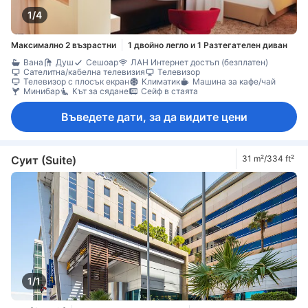
1/4
Максимално 2 възрастни
1 двойно легло и 1 Разтегателен диван
Вана
Душ
Сешоар
ЛАН Интернет достъп (безплатен)
Сателитна/кабелна телевизия
Телевизор
Телевизор с плосък екран
Климатик
Машина за кафе/чай
Минибар
Кът за сядане
Сейф в стаята
Въведете дати, за да видите цени
Суит (Suite)
31 m²/334 ft²
1/1