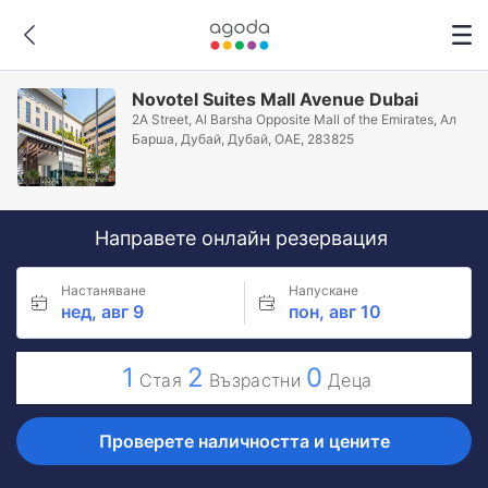
Novotel Suites Mall Avenue Dubai
2A Street, Al Barsha Opposite Mall of the Emirates, Ал
Барша, Дубай, Дубай, ОАЕ, 283825
Направете онлайн резервация
Настаняване
Напускане
нед, авг 9
пон, авг 10
1
2
0
Стая
Възрастни
Деца
Проверете наличността и цените