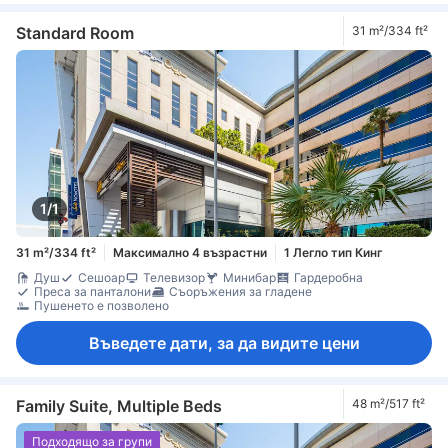
Standard Room
31 m²/334 ft²
1/1
31 m²/334 ft²
Максимално 4 възрастни
1 Легло тип Кинг
Душ
Сешоар
Телевизор
Минибар
Гардеробна
Преса за панталони
Съоръжения за гладене
Пушенето е позволено
Въведете дати, за да видите цени
Family Suite, Multiple Beds
48 m²/517 ft²
Подходящо за групи