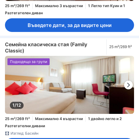
25 m²/269 ft²
Максимално 3 възрастни
1 Легло тип Куин и 1
Разтегателен диван
Въведете дати, за да видите цени
Семейна класическа стая (Family
25 m²/269 ft²
Classic)
Подходящо за групи
1/12
25 m²/269 ft²
Максимално 4 възрастни
1 двойно легло и 2
Разтегателни дивани
Изглед: Басейн