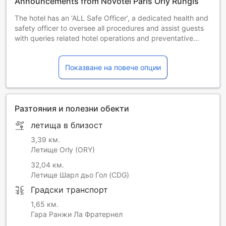
Announcements from Novotel Paris Orly Rungis
The hotel has an ‘ALL Safe Officer’, a dedicated health and
safety officer to oversee all procedures and assist guests
with queries related hotel operations and preventative
measures
Food and beverage options such as breakfast might be
Показване на повече опции
limited or unavailable during this time. Please contact the
property for more information.
The Pool will be temporarily closed due to winter season
The restaurant in the main hall will be undergoing
Разтояния и полезни обекти
renovations
летища в близост
3,39 км.
Летище Orly (ORY)
32,04 км.
Летище Шарл дьо Гол (CDG)
Градски транспорт
1,65 км.
Гара Ранжи Ла Фратернел