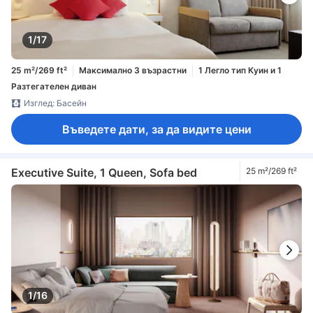
1/17
25 m²/269 ft²
Максимално 3 възрастни
1 Легло тип Куин и 1
Разтегателен диван
Изглед: Басейн
Въведете дати, за да видите цени
Executive Suite, 1 Queen, Sofa bed
25 m²/269 ft²
1/16