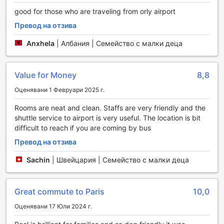
тренировки, които ще задоволят нуждите на всеки
good for those who are traveling from orly airport
любител на спорта. Независимо дали искате да
Превод на отзива
подобрите физическата си форма или просто да
поддържате активен начин на живот, фитнес центърът е
Anxhela
|
Албания | Семейство с малки деца
идеалното място за вас. За любителите на слънцето,
откритият плувен басейн предоставя възможност за
плуване под открито небе и наслада от приятните летни
Value for Money
8,8
дни, съчетавайки активността с удоволствието от
природата.
Оценявани 1 Февруари 2025 г.
Удобства за комфорт и удобство в Novotel Paris Orly
Rooms are neat and clean. Staffs are very friendly and the
Rungis
shuttle service to airport is very useful. The location is bit
difficult to reach if you are coming by bus
Novotel Paris Orly Rungis предлага богат набор от
Превод на отзива
удобства, които гарантират, че всеки гост ще се
чувства като у дома си. С услугата за пране и
Sachin
|
Швейцария | Семейство с малки деца
химическо чистене, можете да се насладите на свежи
и чисти дрехи по всяко време на вашия престой. Освен
това, услугата за рум-сървиз ви позволява да се
Great commute to Paris
10,0
насладите на вкусна храна и напитки директно в стаята
си, без да напускате комфорта на своята обстановка.
Оценявани 17 Юли 2024 г.
Хотелът предлага безплатен Wi-Fi във всички стаи,