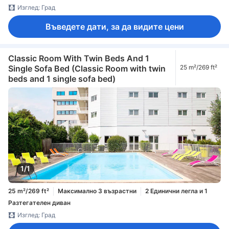
Изглед: Град
Въведете дати, за да видите цени
Classic Room With Twin Beds And 1
Single Sofa Bed (Classic Room with twin
25 m²/269 ft²
beds and 1 single sofa bed)
1/1
25 m²/269 ft²
Максимално 3 възрастни
2 Единични легла и 1
Разтегателен диван
Изглед: Град