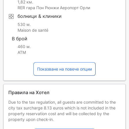
1,82 км.
RER гара Пон Рюнжи Аеропорт Орли
болници & клиники
530 м.
Maison de santé
В брой
460 м.
ATM
Показване на повече опции
Правила на Хотел
Due to the tax regulation, all guests are committed to the
city tax surcharge 8.13 euros which is not included in the
property reservation cost and will be collected by the
property upon check-in.
A refundable security deposit of EUR 50 per adult is