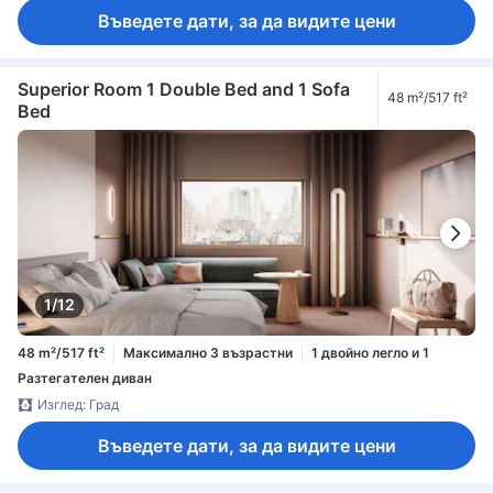
Въведете дати, за да видите цени
Superior Room 1 Double Bed and 1 Sofa
48 m²/517 ft²
Bed
1/12
48 m²/517 ft²
Максимално 3 възрастни
1 двойно легло и 1
Разтегателен диван
Изглед: Град
Въведете дати, за да видите цени