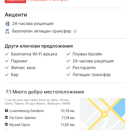
Акценти
24-часова рецепция
Безплатен летищен трансфер
Други ключови предложения
Безплатна Wi-Fi връзка
Плувен басейн
Паркинг
24-часова рецепция
Фитнес зала
Ресторанти
Бар
Летищен трансфер
7.1
Много добро местоположение
1 rue du pont des halles Zone du delta, Летищ
Орли, Париж, Ил дьо Франс, Франция, 94656
Luxembourg Gardens
10,18 км.
Ла Сент-Шапел
11,18 км.
Музей Орсе
11,83 км.