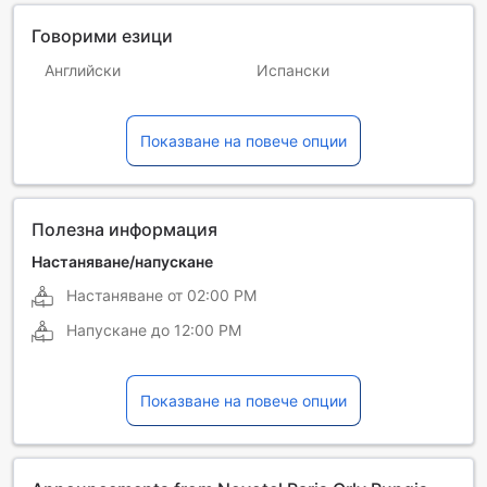
Говорими езици
Английски
Испански
Италиански
Португалски
Показване на повече опции
Френски
Холандски
Полезна информация
Настаняване/напускане
Настаняване от
02:00 PM
Напускане до
12:00 PM
Показване на повече опции