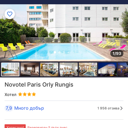
1/93
Novotel Paris Orly Rungis
Хотел
7,9
Много добър
1 956 отзива
Харесано!
Резервиран 5 пъти днес