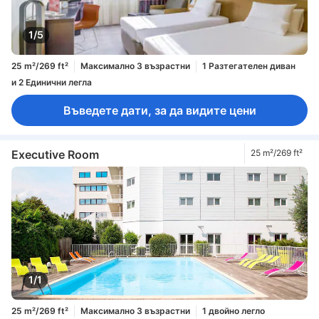
1/5
25 m²/269 ft²
Максимално 3 възрастни
1 Разтегателен диван
и 2 Единични легла
Въведете дати, за да видите цени
Executive Room
25 m²/269 ft²
1/1
25 m²/269 ft²
Максимално 3 възрастни
1 двойно легло