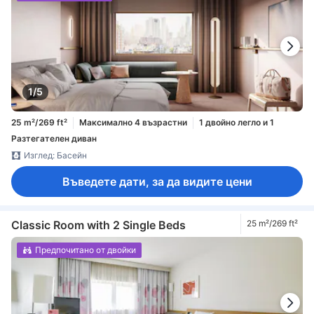
1/5
25 m²/269 ft²
Максимално 4 възрастни
1 двойно легло и 1
Разтегателен диван
Изглед: Басейн
Въведете дати, за да видите цени
Classic Room with 2 Single Beds
25 m²/269 ft²
Предпочитано от двойки