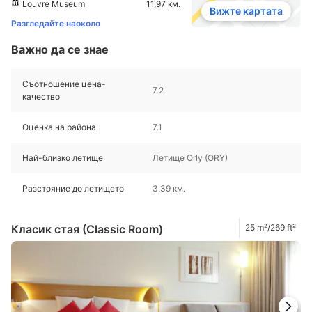
Louvre Museum
11,97 км.
Вижте картата
Разгледайте наоколо
Важно да се знае
Съотношение цена-
7.2
качество
Оценка на района
7.1
Най-близко летище
Летище Orly (ORY)
Разстояние до летището
3,39 км.
Класик стая (Classic Room)
25 m²/269 ft²