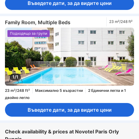
Въведете дати, за да видите цени
Family Room, Multiple Beds
23 m²/248 ft²
Подходящо за групи
1/1
23 m²/248 ft²
Максимално 5 възрастни
2 Единични легла и 1
двойно легло
Въведете дати, за да видите цени
Check availability & prices at Novotel Paris Orly
Rungis