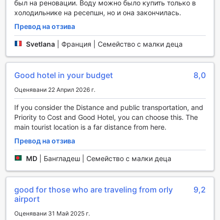
чаша вино в ръка. За семействата и приятелите,
был на реновации. Воду можно было купить только в
игралната стая предлага множество забавления, които
холодильнике на ресепшн, но и она закончилась.
ще задоволят всякакви интереси и възрасти.
Превод на отзива
Независимо дали искате да играете настолни игри или
видеоигри, в игралната стая ще намерите нещо за
Svetlana
|
Франция | Семейство с малки деца
всеки. За финал, красивата градина на хотела е
идеалното място за разходка и релаксация, където
можете да се насладите на свежия въздух и
Good hotel in your budget
8,0
спокойствието на природата. Novotel Paris Orly Rungis
наистина предлага всичко необходимо за един забавен
Оценявани 22 Април 2026 г.
и релаксиращ престой.
If you consider the Distance and public transportation, and
Priority to Cost and Good Hotel, you can choose this. The
Спортни съоръжения в Novotel Paris Orly Rungis
main tourist location is a far distance from here.
В Novotel Paris Orly Rungis спортът и релаксацията са в
Превод на отзива
центъра на вниманието. Гостите могат да се насладят
на закрития плувен басейн, който предлага идеалната
MD
|
Бангладеш | Семейство с малки деца
обстановка за освежаване и релаксация след дълъг
ден. Със своите модерни удобства, басейнът е
перфектното място за плуване или просто за отдих,
good for those who are traveling from orly
9,2
докато се наслаждавате на спокойната атмосфера.
airport
Фитнес центърът на хотела е оборудван с най-
Оценявани 31 Май 2025 г.
съвременни уреди и предлага разнообразие от