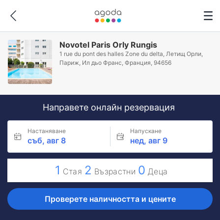
Novotel Paris Orly Rungis
1 rue du pont des halles Zone du delta, Летищ Орли,
Париж, Ил дьо Франс, Франция, 94656
Направете онлайн резервация
Настаняване
Напускане
съб, авг 8
нед, авг 9
1
2
0
Стая
Възрастни
Деца
Проверете наличността и цените