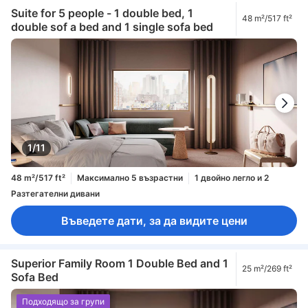
Suite for 5 people - 1 double bed, 1
48 m²/517 ft²
double sof a bed and 1 single sofa bed
1/11
48 m²/517 ft²
Максимално 5 възрастни
1 двойно легло и 2
Разтегателни дивани
Въведете дати, за да видите цени
Superior Family Room 1 Double Bed and 1
25 m²/269 ft²
Sofa Bed
Подходящо за групи