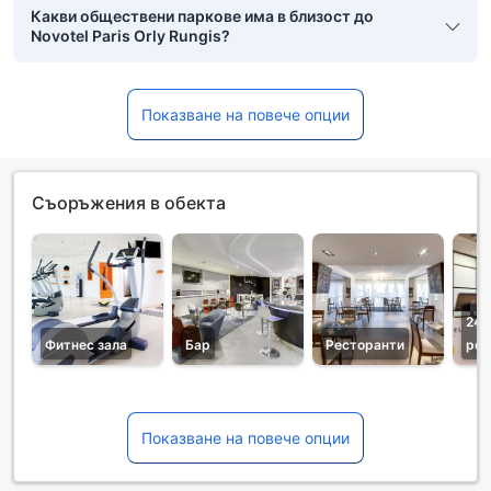
Какви обществени паркове има в близост до
Novotel Paris Orly Rungis?
Показване на повече опции
Съоръжения в обекта
24-
Фитнес зала
Бар
Ресторанти
рец
Показване на повече опции