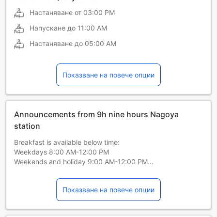
Настаняване от
03:00 PM
Напускане до
11:00 AM
Настаняване до
05:00 AM
Показване на повече опции
Announcements from 9h nine hours Nagoya
station
Breakfast is available below time:
Weekdays 8:00 AM-12:00 PM
Weekends and holiday 9:00 AM-12:00 PM
The plan with breakfast is a plan that includes a light meal
Показване на повече опции
and drink set from GLITCH COFFEE @ 9h on the 1st floor of
Nine Hours. Please note that even if you book a plan that
includes breakfast and do not use breakfast, we will not be