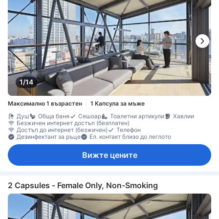
1/14
Максимално 1 възрастен
1 Капсула за мъже
Душ
Обща баня
Сешоар
Тоалетни артикули
Хавлии
Безжичен интернет достъп (безплатен)
Достъп до интернет (безжичен)
Телефон
Дезинфектант за ръце
Ел. контакт близо до леглото
Вижте цените
2 Capsules - Female Only, Non-Smoking