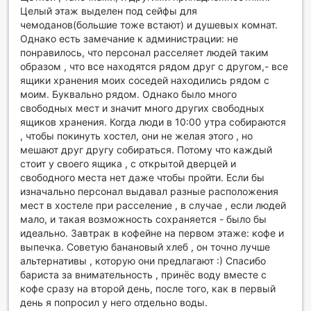
Целый этаж выделен под сейфы для
ароматна чаша кафе или освежаващ чай. Тук можете
чемоданов(большие тоже встают) и душевых комнат.
да се насладите на внимателно подбрани закуски и
Однако есть замечание к администрации: не
сладки изкушения, които да допълнят вашето утринно
понравилось, что персонал расселяет людей таким
настроение.
образом , что все находятся рядом друг с другом,- все
За онези, които търсят по-пълноценно начало на деня,
ящики хранения моих соседей находились рядом с
хотелът предлага континентална закуска. Всеки ден,
моим. Буквально рядом. Однако было много
гостите могат да се насладят на свежи и вкусни ястия,
свободных мест и значит много других свободных
приготвени с внимание и любов. Тази закуска е
ящиков хранения. Когда люди в 10:00 утра собираются
перфектният начин да се заредите с енергия преди да
, чтобы покинуть хостел, они не желая этого , но
се потопите в изследването на красивия град Нагоя.
мешают друг другу собираться. Потому что каждый
стоит у своего ящика , с открытой дверцей и
Настаняване в 9h nine hours Nagoya station
свободного места нет даже чтобы пройти. Если бы
изначально персонал выдавал разные расположения
9h nine hours Nagoya station предлага уникално
мест в хостеле при расселение , в случае , если людей
изживяване с разнообразие от капсули, специално
мало, и такая возможность сохраняется - было бы
проектирани за комфорт и уединение. За жените,
идеально. Завтрак в кофейне на первом этаже: кофе и
хотелът предлага две опции: „2 Capsules - Female Only,
выпечка. Советую банановый хлеб , он точно лучше
Non-Smoking“ и „Capsule - Female Only, Non-Smoking“,
альтернативы , которую они предлагают :) Спасибо
всяка от които осигурява уютно пространство с 2 или 1
бариста за внимательность , принёс воду вместе с
капсула, идеално за релаксация след дълъг ден. За
кофе сразу на второй день, после того, как в первый
мъжете, 9h nine hours Nagoya station предлага също
день я попросил у него отдельно воды.
две опции: „2 Capsules - Male Only, Non-Smoking“ и