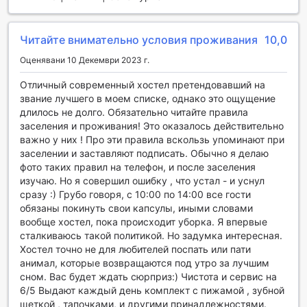
В 9h nine hours Nagoya station, всяка стая е
проектирана с внимание към детайла и удобството на
Читайте внимательно условия проживания
10,0
гостите. Системата за климатизация осигурява приятна
температура през всички сезони, позволявайки ви да
Оценявани 10 Декември 2023 г.
се насладите на комфортен престой, независимо от
Отличный современный хостел претендовавший на
времето навън. Пространството е създадено така, че
звание лучшего в моем списке, однако это ощущение
да предоставя уют и спокойствие, идеални за
длилось не долго. Обязательно читайте правила
релаксация след дълъг ден на разглеждане на града.
заселения и проживания! Это оказалось действительно
Гостите могат да се възползват от удобствата, които
важно у них ! Про эти правила вскользь упоминают при
включват сешоар, предоставен за ваше удобство, както
заселении и заставляют подписать. Обычно я делаю
и висококачествени тоалетни принадлежности, които
фото таких правил на телефон, и после заселения
добавят допълнителен лукс към вашето преживяване.
изучаю. Но я совершил ошибку , что устал - и уснул
Леглата са облечени с свежи и удобни спално бельо, а
сразу :) Грубо говоря, с 10:00 по 14:00 все гости
хавлиите са меки и пухкави, осигурявайки ви всичко
обязаны покинуть свои капсулы, иными словами
необходимо за един приятен и освежаващ престой.
вообще хостел, пока происходит уборка. Я впервые
сталкиваюсь такой политикой. Но задумка интересная.
Кулинарни изкушения в 9h nine hours Nagoya station
Хостел точно не для любителей поспать или пати
анимал, которые возвращаются под утро за лучшим
В 9h nine hours Nagoya station, гостите могат да се
сном. Вас будет ждать сюрприз:) Чистота и сервис на
насладят на разнообразие от кулинарни преживявания,
6/5 Выдают каждый день комплект с пижамой , зубной
които ще задоволят всички вкусове. На разположение е
щеткой , тапочками, и другими принадлежностями.
уютно кафене, идеално за нежно начало на деня с