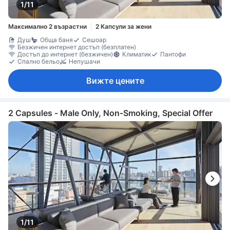
1/11
Максимално 2 възрастни
2 Капсули за жени
Душ
Обща баня
Сешоар
Безжичен интернет достъп (безплатен)
Достъп до интернет (безжичен)
Климатик
Пантофи
Спално бельо
Непушачи
Вижте цените
2 Capsules - Male Only, Non-Smoking, Special Offer
1/11