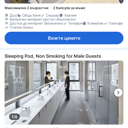
Максимално 2 възрастни
2 Капсули за мъже
Душ
Обща баня
Сешоар
Хавлии
Безжичен интернет достъп (безплатен)
Достъп до интернет (безжичен)
Телефон
Климатик
Пантофи
Спално бельо
Вижте цените
Sleeping Pod, Non Smoking for Male Guests
1/9