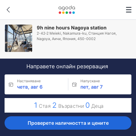
9h nine hours Nagoya station
2-42‐2 Meieki, Nakamura-ku, Станция Нагоя,
Nagoya, Аичи, Япония, 450-0002
Направете онлайн резервация
Настаняване
Напускане
четв, авг 6
пет, авг 7
1
2
0
Стая
Възрастни
Деца
Проверете наличността и цените