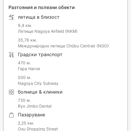
able to refund the breakfast fee.
Разтояния и полезни обекти
Breakfast: Coffee and banana pound cake or one set of 2
летища в близост
types of scones
9,4 км.
If you book a plan with breakfast, we will give you a meal
Летище Nagoya Airfield (NKM)
coupon at check-in. Head directly to GLITCH COFFEE @ 9h
35,76 км.
the next morning.
Международно летище Chūbu Centrair (NGO)
Градски транспорт
470 м.
Гара Нагоя
500 м.
Nagoya City Subway
болници & клиники
730 м.
Ryo Jimbo Dental
Пазаруване
2,25 км.
Osu Shopping Street