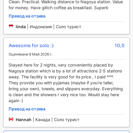
Нагоя, който е само на кратко разстояние с обществен
Clean. Practical. Walking distance to Nagoya station. Value
транспорт. Тук можете да се насладите на
for money. Have glitch coffee as breakfast. Superb
историческата архитектура и красивите градини, които
Превод на отзива
обграждат замъка. Също така, близостта до
популярния търговски район Сакае предлага на
linda
|
Индонезия | Соло турист
туристите възможността да се потопят в динамичния
живот на града, където можете да се насладите на
шопинг, развлечения и културни събития. Станция
Awesome for solo :)
10,0
Нагоя е перфектната отправна точка за изследване на
всичко, което този удивителен град предлага.
Оценявани 9 Май 2026 г.
Stayed here for 2 nights, very conveniently placed by
Как да стигнете до 9h nine hours Nagoya station от
Nagoya station which is by a lot of attractions 2-5 stations
летището
away. The facility is very good for its price , I paid ***.
They provide you with pyjamas (maybe if you’re taller,
Пътуването от най-близкото летище до 9h nine hours
bring your own), towels, and slippers everyday. Everything
Nagoya station е лесно и удобно, благодарение на
is clean and the showers r very nice too. Would stay here
отличната транспортна мрежа на Нагоя. Най-близкото
again :)
летище е Международно летище Чубу, известно още
като летище Нагоя, което се намира на около 40
Превод на отзива
километра от централната част на града. От летището
можете да вземете експресен влак Meitetsu μ-Sky,
Hannah
|
Канада | Соло турист
който ще ви отведе до станция Нагоя за около 28
минути. След като пристигнете на станция Нагоя, 9h