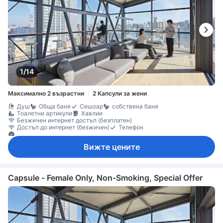
1/14
Максимално 2 възрастни
2 Капсули за жени
Душ
Обща баня
Сешоар
собствена баня
Тоалетни артикули
Хавлии
Безжичен интернет достъп (безплатен)
Достъп до интернет (безжичен)
Телефон
Дезинфектант за ръце
Вижте цените
Capsule - Female Only, Non-Smoking, Special Offer