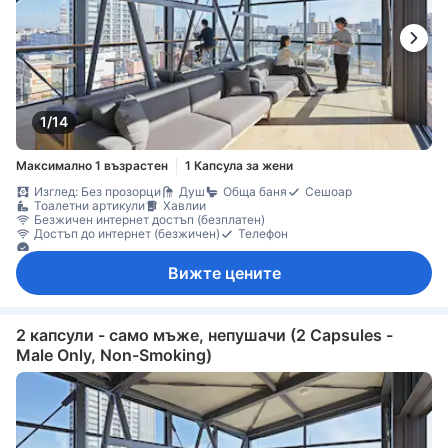
1/14
Максимално 1 възрастен
1 Капсула за жени
Изглед: Без прозорци
Душ
Обща баня
Сешоар
Тоалетни артикули
Хавлии
Безжичен интернет достъп (безплатен)
Достъп до интернет (безжичен)
Телефон
Дезинфектант за ръце
Вижте цените
2 капсули - само мъже, непушачи (2 Capsules -
Male Only, Non-Smoking)