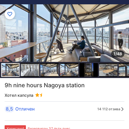
1/48
9h nine hours Nagoya station
Хотел капсула
8,5
Отличен
14 112 отзива
Харесано!
Резервиран 37 пъти днес