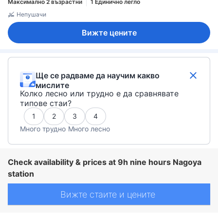
Максимално 2 възрастни
1 Единично легло
Непушачи
Вижте цените
Ще се радваме да научим какво
мислите
Колко лесно или трудно е да сравнявате
типове стаи?
1
2
3
4
Много трудно
Много лесно
Check availability & prices at 9h nine hours Nagoya
station
Вижте стаите и цените