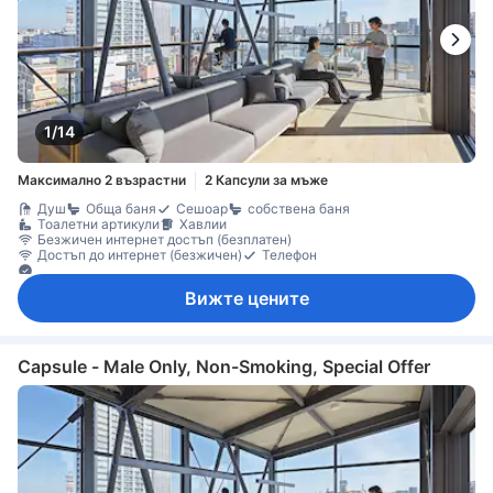
1/14
Максимално 2 възрастни
2 Капсули за мъже
Душ
Обща баня
Сешоар
собствена баня
Тоалетни артикули
Хавлии
Безжичен интернет достъп (безплатен)
Достъп до интернет (безжичен)
Телефон
Дезинфектант за ръце
Вижте цените
Capsule - Male Only, Non-Smoking, Special Offer