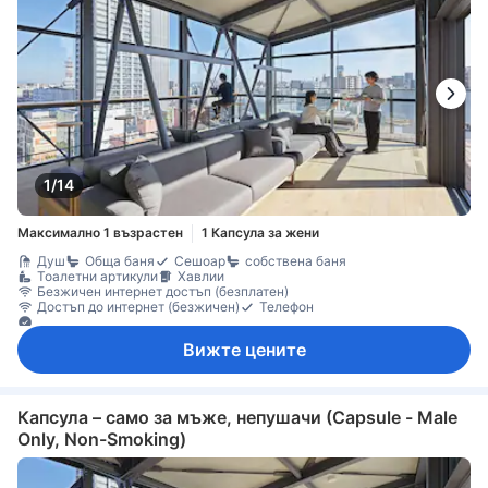
1/14
Максимално 1 възрастен
1 Капсула за жени
Душ
Обща баня
Сешоар
собствена баня
Тоалетни артикули
Хавлии
Безжичен интернет достъп (безплатен)
Достъп до интернет (безжичен)
Телефон
Дезинфектант за ръце
Вижте цените
Капсула – само за мъже, непушачи (Capsule - Male
Only, Non-Smoking)