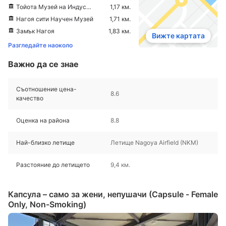
Тойота Музей на Индустрията и технологията
1,17 км.
Нагоя сити Научен Музей
1,71 км.
Замък Нагоя
1,83 км.
Вижте картата
Разгледайте наоколо
Важно да се знае
Съотношение цена-
8.6
качество
Оценка на района
8.8
Най-близко летище
Летище Nagoya Airfield (NKM)
Разстояние до летището
9,4 км.
Капсула – само за жени, непушачи (Capsule - Female
Only, Non-Smoking)