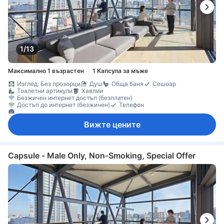
1/13
Максимално 1 възрастен
1 Капсула за мъже
Изглед: Без прозорци
Душ
Обща баня
Сешоар
Тоалетни артикули
Хавлии
Безжичен интернет достъп (безплатен)
Достъп до интернет (безжичен)
Телефон
Дезинфектант за ръце
Вижте цените
Capsule - Male Only, Non-Smoking, Special Offer