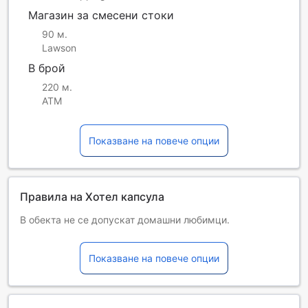
Магазин за смесени стоки
90 м.
Lawson
В брой
220 м.
ATM
Показване на повече опции
Правила на Хотел капсула
В обекта не се допускат домашни любимци.
The booking is non-refundable after the check-in.
The property-collect bookings must be paid at the
Показване на повече опции
property upon check-in.
Luggage storage after check-out: No longer available
(Luggage storage before check-in remains available). To