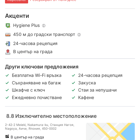
Акценти
Hygiene Plus
450 м до градски транспорт
24-часова рецепция
В център на града
Други ключови предложения
Безплатна Wi-Fi връзка
24-часова рецепция
Съхраняване на багаж
Закуска
Шкафче с ключ
Стаи за непушачи
Ежедневно почистване
Кафене
8.8
Изключително местоположение
2-42‐2 Meieki, Nakamura-ku, Станция Нагоя,
Nagoya, Аичи, Япония, 450-0002
В център на града