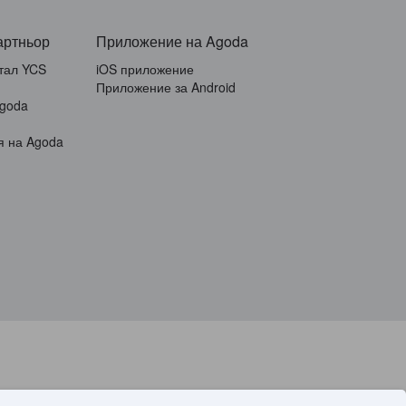
артньор
Приложение на Agoda
тал YCS
iOS приложение
Приложение за Android
Agoda
я на Agoda