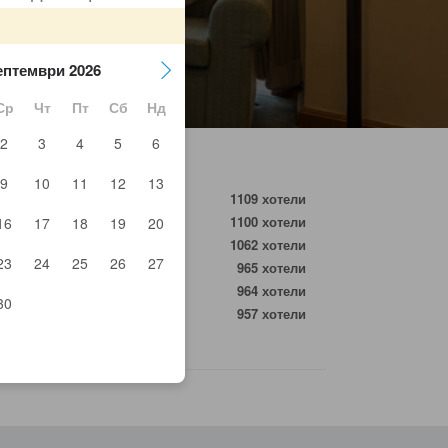
ептември 2026
Ср
Чт
Пт
Сб
Нд
2
3
4
5
6
9
10
11
12
13
жус
1109 хотели
тпелие
1100 хотели
16
17
18
19
20
иб
1062 хотели
23
24
25
26
27
зин
965 хотели
ро дю Роа
964 хотели
30
ибел
957 хотели