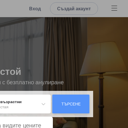
Вход
Създай акаунт
естой
я с безплатно анулиране
 възрастни
ТЪРСЕНЕ
 стая
а видите цените