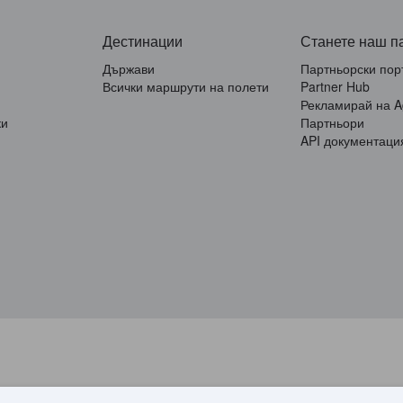
Дестинации
Станете наш п
Държави
Партньорски пор
Всички маршрути на полети
Partner Hub
Рекламирай на 
ки
Партньори
API документаци