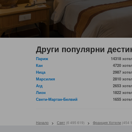
Други популярни дести
Париж
14318 хоте
Кан
4720 хоте
Ница
2987 хоте
Марсилия
2810 хоте
Агд
2653 хоте
Лион
1822 хоте
Свети-Мартан-Белвий
1655 хоте
Начало
>
Свят
(
6 495 619
)
>
Франция Хотели
(
454 