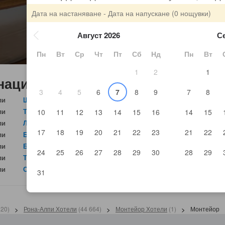
Дата на настаняване - Дата на напускане
(0 нощувки)
Август 2026
С
Пн
Вт
Ср
Чт
Пт
Сб
Нд
Пн
Вт
1
2
1
нации в Франция
3
4
5
6
7
8
9
7
8
ли
Шамони-Мон-Блан
1654 хотели
Фре
ли
Тулуза
1550 хотели
Мон
10
11
12
13
14
15
16
14
15
ли
Ла План
1268 хотели
Ант
17
18
19
20
21
22
23
21
22
ли
Бур-Сен-Морис
1216 хотели
Мор
ли
Бордо
1196 хотели
Ле Г
24
25
26
27
28
29
30
28
29
ли
Тин
1147 хотели
Мер
ли
Свети-Рафаел
1136 хотели
31
120
)
>
Рона-Алпи Хотели
(
44 664
)
>
Монтейор Хотели
(
1
)
>
Монтейор