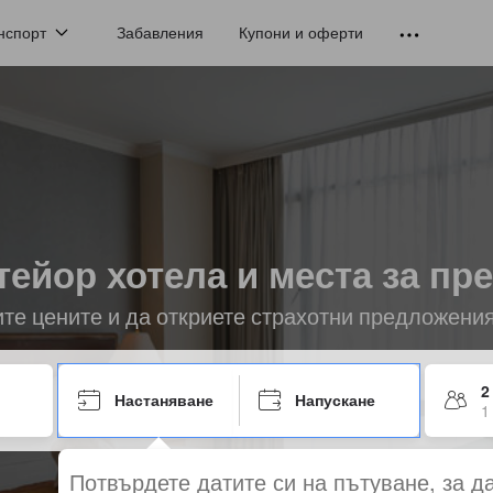
нспорт
Забавления
Купони и оферти
ейор хотела и места за пр
ите цените и да откриете страхотни предложени
2
Настаняване
Напускане
1
Потвърдете датите си на пътуване, за д