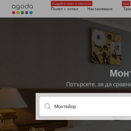
Създайте пакет и спестете!
Нов!
Полет + хотел
Настаняване
Тра
Монт
Потърсете, за да сравн