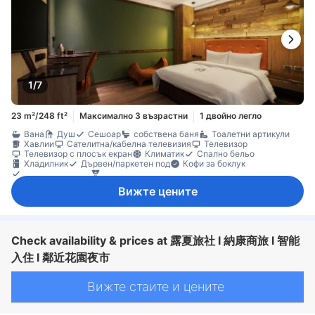
1/7
23 m²/248 ft²
Максимално 3 възрастни
1 двойно легло
Вана
Душ
Сешоар
собствена баня
Тоалетни артикули
Хавлии
Сателитна/кабелна телевизия
Телевизор
Телевизор с плосък екран
Климатик
Спално бельо
Хладилник
Дървен/паркетен под
Кофи за боклук
Стойка за дрехи
Детектор за въглероден оксид
Достъпно чрез асансьор
Вижте цените
Check availability & prices at 露夏旅社 l 納康商旅 l 智能
入住 l 鄰近花園夜市
Вижте стаите и цените