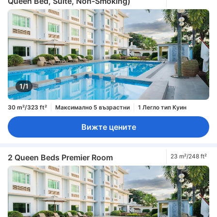
Queen Bed, Suite, Non-Smoking)
1/1
30 m²/323 ft²
Максимално 5 възрастни
1 Легло тип Куин
Вижте цените
2 Queen Beds Premier Room
23 m²/248 ft²