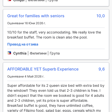
Удобства за комфортен престой в Microtel by
Wyndham South Forbes
Great for families with seniors
10,0
Microtel by Wyndham South Forbes предлага редица
Оценявани 16 Юни 2026 г.
удобства, които гарантират комфорт и спокойствие по
време на вашия престой. С услугата за пране, можете
10/10 for the staff, very accomodating. We really love the
да се насладите на свежи и чисти дрехи без усилие, а
breakfast buffet. The room is clean also the pool.
рум-сервизът ви позволява да се насладите на вкусни
Превод на отзива
ястия в уюта на вашата стая. За вашата безопасност,
хотелът предлага сейфове, където можете да
Cynthia
|
Филипини | Група
съхранявате ценни вещи, а безплатният Wi-Fi в стаите и
обществените зони осигурява лесен достъп до
интернет, за да останете свързани с близките си или да
AFFORDABLE YET Superb Experience
9,6
планирате следващите си стъпки.
Допълнителни удобства като експресно настаняване и
Оценявани 4 Май 2026 г.
напускане, както и съхранение на багаж, правят
Super affordable for its 2 queen size bed with extra bed by
престоя ви още по-удобен. Хотелът разполага и с
the window!! They even told us that 2-3 children is free. I
обозначена зона за пушачи, което добавя към
didn’t expect that the room we booked is good for 4 adults
удобството на гостите с различни предпочитания.
and 2-3 children, yet its price is super affordable.
Microtel by Wyndham South Forbes е идеалното място за
Breakfast buffet is good, they have unlimited coffee,
тези, които търсят комфорт и удобство по време на
variety of Filipino food, salad bar, eggs, cereals which my
своето пътуване.