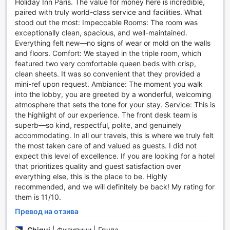
Holiday Inn Paris. The value for money here is incredible,
незабравим.
paired with truly world-class service and facilities. What
stood out the most: Impeccable Rooms: The room was
Спортни удобства в Microtel by Wyndham South Forbes
exceptionally clean, spacious, and well-maintained.
Everything felt new—no signs of wear or mold on the walls
Microtel by Wyndham South Forbes в Кавите предлага
and floors. Comfort: We stayed in the triple room, which
изключителни спортни удобства, които ще задоволят
featured two very comfortable queen beds with crisp,
нуждите на всеки активен посетител. В централната
clean sheets. It was so convenient that they provided a
част на хотела се намира просторен открит басейн,
mini-ref upon request. Ambiance: The moment you walk
който е идеален за освежаващи плувания и релаксация
into the lobby, you are greeted by a wonderful, welcoming
под слънчевите лъчи. Басейнът е обграден от зеленина,
atmosphere that sets the tone for your stay. Service: This is
предоставяйки спокойна атмосфера, където можете да
the highlight of our experience. The front desk team is
се насладите на сутрешната си тренировка или
superb—so kind, respectful, polite, and genuinely
следобедно плуване с приятели и семейство.
accommodating. In all our travels, this is where we truly felt
Не само, че откритият басейн предлага чудесна
the most taken care of and valued as guests. I did not
възможност за физическа активност, но и е перфектно
expect this level of excellence. If you are looking for a hotel
място за отдих след активен ден. Гостите могат да се
that prioritizes quality and guest satisfaction over
насладят на комфортни шезлонги и зоните за отдих
everything else, this is the place to be. Highly
около басейна, което го прави идеалното място за
recommended, and we will definitely be back! My rating for
релаксация след интензивна тренировка. Независимо
them is 11/10.
дали искате да се освежите с плуване или просто да се
насладите на слънцето, Microtel by Wyndham South
Превод на отзива
Forbes е перфектната дестинация за спорт и отдих.
Chiqui
|
Филипини | Група