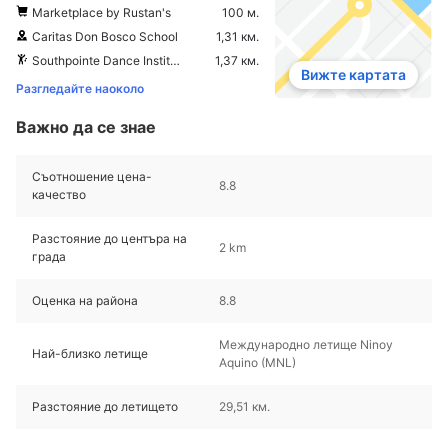
Marketplace by Rustan's
100 м.
Caritas Don Bosco School
1,31 км.
Southpointe Dance Institute
1,37 км.
Вижте картата
Разгледайте наоколо
Важно да се знае
Съотношение цена-
8.8
качество
Разстояние до центъра на
2 km
града
Оценка на района
8.8
Международно летище Ninoy
Най-близко летище
Aquino (MNL)
Разстояние до летището
29,51 км.