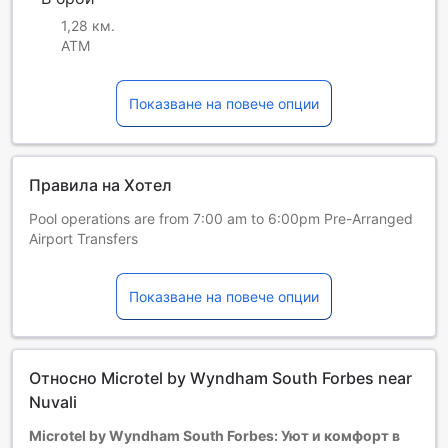
1,28 км.
ATM
Показване на повече опции
Правила на Хотел
Pool operations are from 7:00 am to 6:00pm Pre-Arranged
Airport Transfers
Деца и допълнителни легла
Бебета от 0 до 0 години
Показване на повече опции
Настаняват се безплатно, ако използват
съществуващите легла. Имайте предвид, че ако ви е
нужно бебешко креватче, това може да доведе до
допълнителна такса и зависи от наличността.
Относно Microtel by Wyndham South Forbes near
Деца от 1 до 1
Nuvali
Безплатен престой, ако се използват наличните легла.
Гостите, навършили {0} години, се считат за възрастни
Microtel by Wyndham South Forbes: Уют и комфорт в