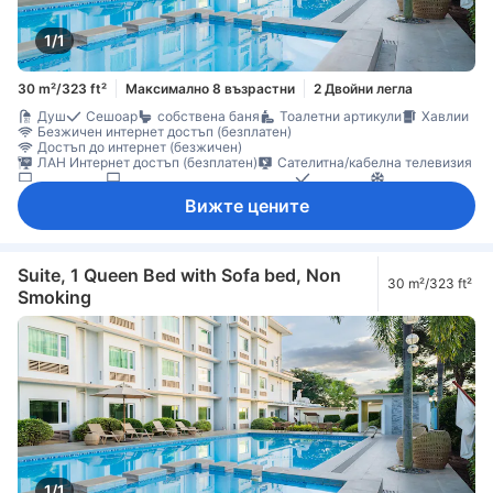
1/1
30 m²/323 ft²
Максимално 8 възрастни
2 Двойни легла
Душ
Сешоар
собствена баня
Тоалетни артикули
Хавлии
Безжичен интернет достъп (безплатен)
Достъп до интернет (безжичен)
ЛАН Интернет достъп (безплатен)
Сателитна/кабелна телевизия
Телевизор
Телевизор с плосък екран
Телефон
Климатик
Пантофи
Спално бельо
Хладилник
Бюро
Непушачи
Вижте цените
Suite, 1 Queen Bed with Sofa bed, Non
30 m²/323 ft²
Smoking
1/1