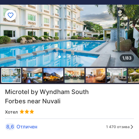
1/83
Microtel by Wyndham South
Forbes near Nuvali
Хотел
8,6
Отличен
1 470 отзива