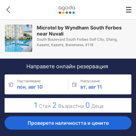
Microtel by Wyndham South Forbes
near Nuvali
South Boulevard South Forbes Golf City, Silang,
Кавите, Кавите, Филипини, 4118
Направете онлайн резервация
Настаняване
Напускане
пон, авг 10
вт, авг 11
1
2
0
Стая
Възрастни
Деца
Проверете наличността и цените