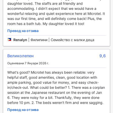
daughter loved. The staffs are all friendly and
accommodating. I didn’t expect that we would have a
Транспортни удобства в Microtel by Wyndham South
wonderful relaxing and quiet experience here at Microtel. It
Forbes
was our first time, and will definitely come back! Plus, the
room has a bath tub. My daughter loved it too!
Microtel by Wyndham South Forbes предлага
изключителни транспортни удобства, които ще
Превод на отзива
направят вашето пътуване до и от хотела удобно и
безпроблемно. Хотелът осигурява трансфер от и до
Renalyn
|
Филипини | Семейство с малки деца
летището, което е идеално за гости, които пристигат с
полет и искат да избегнат стреса от търсене на
транспорт. С услугата за трансфер, можете да се
Великолепен
9,6
насладите на удобно пътуване, без да се притеснявате
Оценявани 7 Януари 2026 г.
за допълнителни разходи или логистика.
Допълнително, Microtel предлага безплатен паркинг на
What's good? Microtel has always been reliable: very
място, което е особено удобно за тези, които
helpful staff, good amenities, clean, good location with
предпочитат да пътуват с личен автомобил.
ample parking, good value for money, and easy check-
Съоръжението за самостоятелно паркиране ви
in/check-out. What could be better? 1. There was a corplan
позволява да паркирате автомобила си без усилия,
session at the Japanese restaurant on the evening of Jan
докато вие се настанявате и се наслаждавате на вашия
6. They were noisy for a bit. Thankfully, they were done
престой. Всички тези транспортни опции гарантират, че
before 10 pm. 2. The beds weren't firm and were sagging.
вие ще имате лесен достъп до местните атракции и
Превод на отзива
бизнес центрове, правейки Microtel by Wyndham South