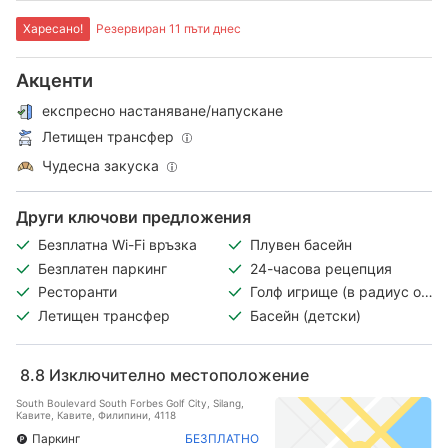
Харесано!
Резервиран 11 пъти днес
Акценти
експресно настаняване/напускане
Летищен трансфер
Чудесна закуска
Други ключови предложения
Безплатна Wi-Fi връзка
Плувен басейн
Безплатен паркинг
24-часова рецепция
Ресторанти
Голф игрище (в радиус от
3 км)
Летищен трансфер
Басейн (детски)
8.8
Изключително местоположение
South Boulevard South Forbes Golf City, Silang,
Кавите, Кавите, Филипини, 4118
Паркинг
БЕЗПЛАТНО