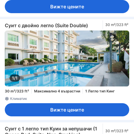
Вижте цените
Суит с двойно легло (Suite Double)
30 m²/323 ft²
1/1
30 m²/323 ft²
Максимално 4 възрастни
1 Легло тип Кинг
Климатик
Вижте цените
Суит с 1 легло тип Куин за непушачи (1
30 m²/323 ft²