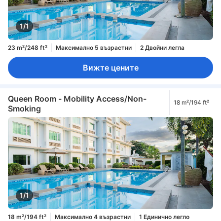
1/1
23 m²/248 ft²
Максимално 5 възрастни
2 Двойни легла
Вижте цените
Queen Room - Mobility Access/Non-
18 m²/194 ft²
Smoking
1/1
18 m²/194 ft²
Максимално 4 възрастни
1 Единично легло