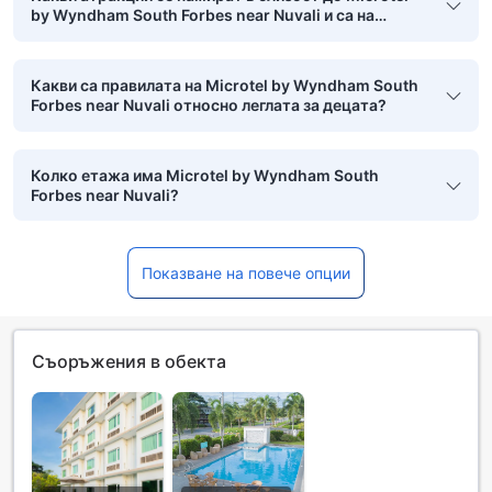
by Wyndham South Forbes near Nuvali и са на
пешеходно разстояние?
Какви са правилата на Microtel by Wyndham South
Forbes near Nuvali относно леглата за децата?
Колко етажа има Microtel by Wyndham South
Forbes near Nuvali?
Показване на повече опции
Съоръжения в обекта