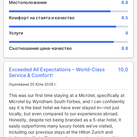
Местоположение
8.8
Развлекателни съоръжения в Microtel by Wyndham
South Forbes
Комфорт на стаята и качество
8.5
Microtel by Wyndham South Forbes в Кавите предлага
уникално място за отдих и развлечение, което е
Услуги
9
идеално за семейства и приятели. Градината на хотела
е истински оазис, където гостите могат да се насладят
Съотношение цена-качество
8.8
на спокойствието и красотата на природата. С
просторни зелени площи, заобиколени от цветя и
дървета, това е перфектното място за пикник или
просто за релаксация на открито. Можете да се
Exceeded All Expectations – World-Class
10,0
насладите на свежия въздух, докато четете книга или
Service & Comfort!
просто се наслаждавате на спокойствието на
Оценявани 20 Юли 2026 г.
обстановката.
Градината предлага и специални зони за игра, където
This was our first time staying at a Microtel, specifically at
децата могат да се забавляват и да се социализират с
Microtel by Wyndham South Forbes, and I can confidently
други малки гости. Това е чудесна възможност за
say it is the best hotel we have ever stayed in—not just
семействата да прекарат времето си заедно и да
locally, but even compared to our experiences abroad.
създадат незабравими спомени. Със своите живописни
Honestly, despite not being branded as a 5-star hotel, it
пейзажи и уютна атмосфера, градината на Microtel by
easily outperforms many luxury hotels we've visited,
Wyndham South Forbes е идеалното място за отдих и
including our previous stays at the Hilton Zurich and
развлечения, което ще направи вашия престой в хотела