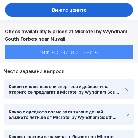
Вижте цените
Check availability & prices at Microtel by Wyndham
South Forbes near Nuvali
Вижте стаите и цените
Често задавани въпроси
Какви типове неводни спортове и дейности на
открито се предлагат в Microtel by Wyndham South
Forbes near Nuvali?
Какво е средното време за пътуване до най-
близкото летище от Microtel by Wyndham South
Forbes near Nuvali?
Какви атракции се намират в близост до Microtel