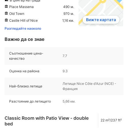
В център на града
Place Massena
490 м.
Old Town
970 м.
Вижте картата
Castle Hill of Nice
1,16 км.
Разгледайте наоколо
Важно да се знае
Съотношение цена-
7.7
качество
Оценка на района
9.3
Летище Nice Côte d'Azur (NCE) -
Най-близко летище
Франция
Разстояние до летището
5,66 км.
Classic Room with Patio View - double
22 m²/237 ft²
bed