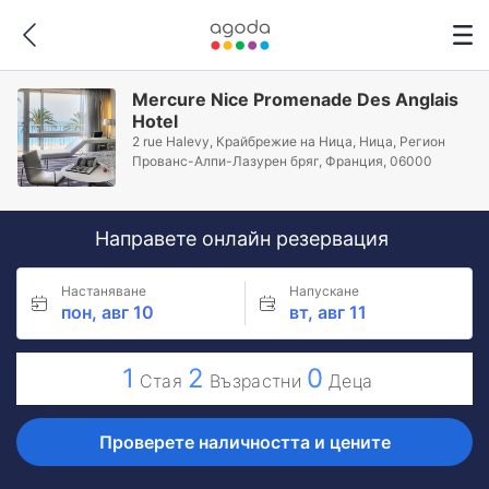
Mercure Nice Promenade Des Anglais
Hotel
2 rue Halevy, Крайбрежие на Ница, Ница, Регион
Прованс-Алпи-Лазурен бряг, Франция, 06000
Направете онлайн резервация
Настаняване
Напускане
пон, авг 10
вт, авг 11
1
2
0
Стая
Възрастни
Деца
Проверете наличността и цените