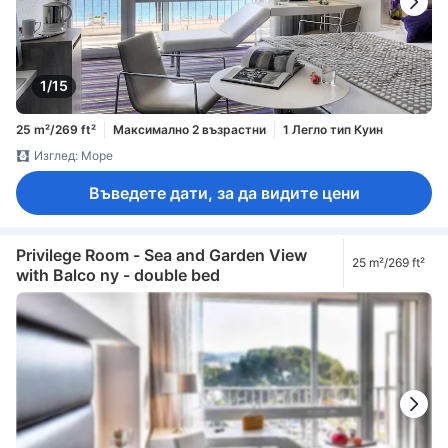
1/15
25 m²/269 ft²
Максимално 2 възрастни
1 Легло тип Куин
Изглед: Море
Въведете дати, за да видите цени
Privilege Room - Sea and Garden View
25 m²/269 ft²
with Balco ny - double bed