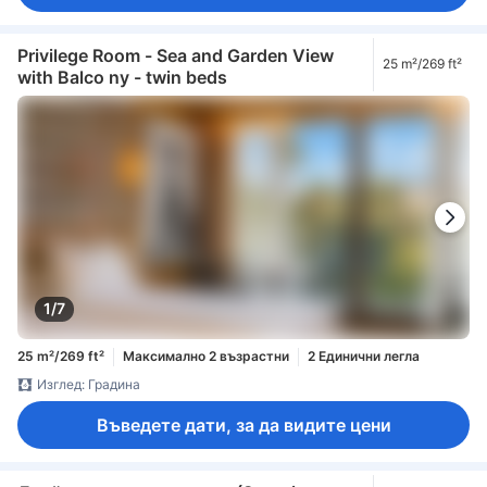
Privilege Room - Sea and Garden View
25 m²/269 ft²
with Balco ny - twin beds
1/7
25 m²/269 ft²
Максимално 2 възрастни
2 Единични легла
Изглед: Градина
Въведете дати, за да видите цени