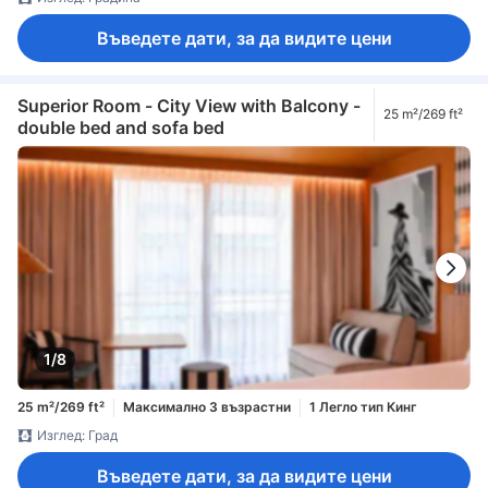
Въведете дати, за да видите цени
Superior Room - City View with Balcony -
25 m²/269 ft²
double bed and sofa bed
1/8
25 m²/269 ft²
Максимално 3 възрастни
1 Легло тип Кинг
Изглед: Град
Въведете дати, за да видите цени