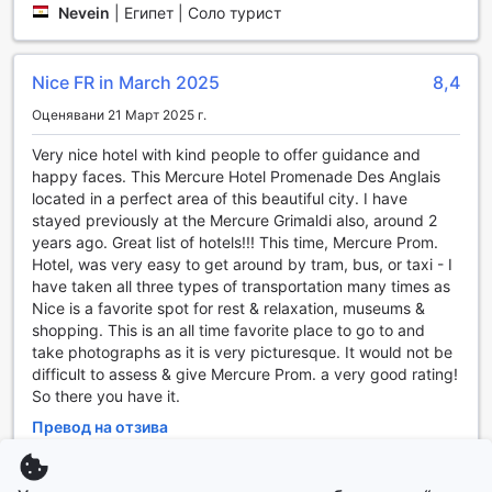
сейфове за ценности, които осигуряват допълнителна
Nevein
|
Египет | Соло турист
сигурност за вашите лични вещи. Нашият опитен
консерж е на разположение, за да ви помогне с
всякакви запитвания и да направи престоя ви
Nice FR in March 2025
8,4
незабравим, предоставяйки информация за местни
Оценявани 21 Март 2025 г.
атракции и резервации.
Свързаността е от съществено значение, затова
Very nice hotel with kind people to offer guidance and
предлагаме безплатен Wi-Fi във всички стаи и в
happy faces. This Mercure Hotel Promenade Des Anglais
обществените зони на хотела, така че да можете да
located in a perfect area of this beautiful city. I have
останете на линия и да споделяте спомените си с
stayed previously at the Mercure Grimaldi also, around 2
близките. За вашето удобство предлагаме и услуги по
years ago. Great list of hotels!!! This time, Mercure Prom.
пране и химическо чистене, а също така и експресно
Hotel, was very easy to get around by tram, bus, or taxi - I
настаняване и напускане, което прави вашето
have taken all three types of transportation many times as
пристигане и заминаване бързо и безпроблемно.
Nice is a favorite spot for rest & relaxation, museums &
Mercure Nice Promenade Des Anglais Hotel е идеалното
shopping. This is an all time favorite place to go to and
място за вашата почивка, комбинирайки комфорт и
take photographs as it is very picturesque. It would not be
удобство в сърцето на Ница.
difficult to assess & give Mercure Prom. a very good rating!
So there you have it.
Транспортни удобства в Mercure Nice Promenade Des
Превод на отзива
Anglais Hotel
Nanette
|
САЩ | Соло турист
Хотел Mercure Nice Promenade Des Anglais предлага на