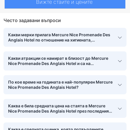
Вижте стаите и цените
Често задавани въпроси
Какви мерки прилага Mercure Nice Promenade Des
Anglais Hotel по отношение на хигиената,
безопасността и чистотата?
Какви атракции се намират в близост до Mercure
Nice Promenade Des Anglais Hotel и са на
пешеходно разстояние?
По кое време на годината е най-популярен Mercure
Nice Promenade Des Anglais Hotel?
Каква е била средната цена на стаята в Mercure
Nice Promenade Des Anglais Hotel през последния
месец?
Каква е средната оценка, която потвърдените