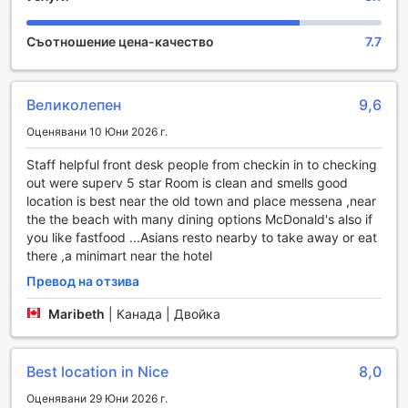
перфектното място за релаксация след дълъг ден на
разглеждане на забележителности.
Съотношение цена-качество
7.7
Градината на хотела е истински оазис, където можете
да се насладите на свежия въздух и красивата
природа. Тук можете да се разходите или да се
насладите на чаша кафе сред зеленина и цветя. За
Великолепен
9,6
любителите на литературата, библиотеката предлага
Оценявани 10 Юни 2026 г.
богат избор от книги, които можете да вземете със
себе си и да прочетете в градината или в салона. Освен
Staff helpful front desk people from checkin in to checking
това, общата зона с телевизор е идеално място за
out were superv 5 star Room is clean and smells good
социализиране с други гости, като можете да гледате
location is best near the old town and place messena ,near
любимите си предавания или спортни събития в
the the beach with many dining options McDonald's also if
компанията на приятели.
you like fastfood ...Asians resto nearby to take away or eat
there ,a minimart near the hotel
Спортни съоръжения в хотел Mercure Nice Promenade
Des Anglais
Превод на отзива
Maribeth
|
Канада | Двойка
Хотел Mercure Nice Promenade Des Anglais предлага
изключителни възможности за водни спортове, които
ще задоволят дори и най-взискателните любители на
Best location in Nice
8,0
активния отдих. Със своята частна плажна зона,
гостите могат да се насладят на разнообразие от
Оценявани 29 Юни 2026 г.
немоторизирани водни спортове, включително каяк и