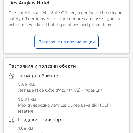
Des Anglais Hotel
The hotel has an ‘ALL Safe Officer’, a dedicated health and
safety officer to oversee all procedures and assist guests
with queries related hotel operations and preventative
measures
Food and beverage options such as breakfast might be
Показване на повече опции
limited or unavailable during this time. Please contact the
property for more information.
Разтояния и полезни обекти
летища в близост
5,66 км.
Летище Nice Côte d'Azur (NCE) - Франция
98,91 км.
Международно летище Cuneo Levaldigi (CUF) -
Италия
Градски транспорт
1,09 км.