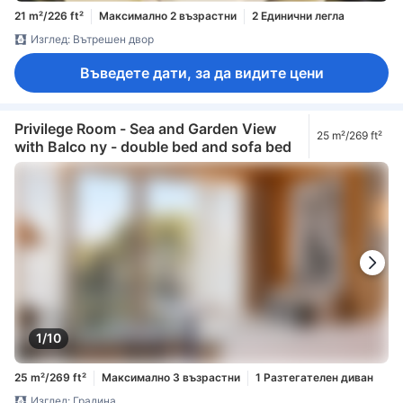
21 m²/226 ft²
Максимално 2 възрастни
2 Единични легла
Изглед: Вътрешен двор
Въведете дати, за да видите цени
Privilege Room - Sea and Garden View
25 m²/269 ft²
with Balco ny - double bed and sofa bed
1/10
25 m²/269 ft²
Максимално 3 възрастни
1 Разтегателен диван
Изглед: Градина