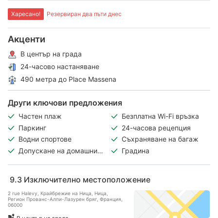
Харесано!
Резервиран два пъти днес
Акценти
В център на града
24-часово настаняване
490 метра до Place Massena
Други ключови предложения
Частен плаж
Безплатна Wi-Fi връзка
Паркинг
24-часова рецепция
Водни спортове
Съхраняване на багаж
Допускане на домашни
Градина
любимци
9.3
Изключително местоположение
2 rue Halevy, Крайбрежие на Ница, Ница,
Регион Прованс-Алпи-Лазурен бряг, Франция,
06000