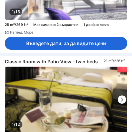
1/15
25 m²/269 ft²
Максимално 2 възрастни
1 двойно легло
Изглед: Море
Въведете дати, за да видите цени
Classic Room with Patio View - twin beds
21 m²/226 ft²
1/12