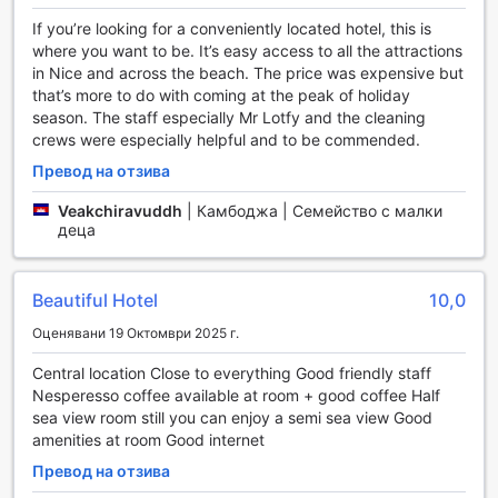
падълборд, които предлагат уникален начин да се
If you’re looking for a conveniently located hotel, this is
свържете с красивото Средиземно море и да се
where you want to be. It’s easy access to all the attractions
насладите на невероятните гледки около вас.
in Nice and across the beach. The price was expensive but
За тези, които търсят приключения под водата, хотелът
that’s more to do with coming at the peak of holiday
предлага и възможности за гмуркане. Изследвайте
season. The staff especially Mr Lotfy and the cleaning
подводния свят на Ница и открийте удивителни морски
crews were especially helpful and to be commended.
създания и живописни коралови рифове. Независимо
Превод на отзива
дали сте начинаещ или опитен гмуркач, нашите
съоръжения и услуги ще направят вашето преживяване
Veakchiravuddh
|
Камбоджа | Семейство с малки
незабравимо. В Mercure Nice Promenade Des Anglais
деца
спортът и релаксацията се съчетават перфектно,
предоставяйки ви уникална възможност да се
насладите на активен и вълнуващ престой на красивия
Beautiful Hotel
10,0
френски ривиера.
Оценявани 19 Октомври 2025 г.
Удобства в Mercure Nice Promenade Des Anglais Hotel
Central location Close to everything Good friendly staff
Nesperesso coffee available at room + good coffee Half
В Mercure Nice Promenade Des Anglais Hotel, удобството
sea view room still you can enjoy a semi sea view Good
на нашите гости е наш приоритет. С услугата за рум-
amenities at room Good internet
сервиз можете да се насладите на вкусни ястия и
напитки в уюта на собствената си стая, без да
Превод на отзива
напускате хотела. За вашето спокойствие, предлагаме