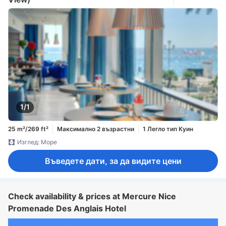
1/1
25 m²/269 ft²
Максимално 2 възрастни
1 Легло тип Куин
Изглед: Море
Въведете дати, за да видите цени
Check availability & prices at Mercure Nice
Promenade Des Anglais Hotel