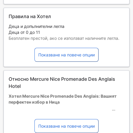
Правила на Хотел
Деца и допълнителни легла
Деца от 0 до 11
Безплатен престой, ако се използват наличните легла.
Възможността за допълнителни легла зависи от
избрания тип стая. За повече информация вижте
Показване на повече опции
капацитета на отделните стаи.
При резервиране на повече от 5 стаи е възможно да се
прилагат различни условия и допълнителни плащания.
Относно Mercure Nice Promenade Des Anglais
Hotel
Хотел Mercure Nice Promenade Des Anglais: Вашият
перфектен избор в Ница
Разположен на самата иконична крайбрежна алея на
Ница, хотел Mercure Nice Promenade Des Anglais
предлага уникално съчетание от комфорт и стил в
Показване на повече опции
сърцето на Лазурния бряг. Със своите 124 елегантно