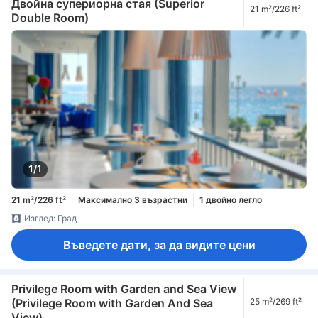
Двойна супериорна стая (Superior
21 m²/226 ft²
Double Room)
1/1
21 m²/226 ft²
Максимално 3 възрастни
1 двойно легло
Изглед: Град
Въведете дати, за да видите цени
Privilege Room with Garden and Sea View
(Privilege Room with Garden And Sea
25 m²/269 ft²
View)