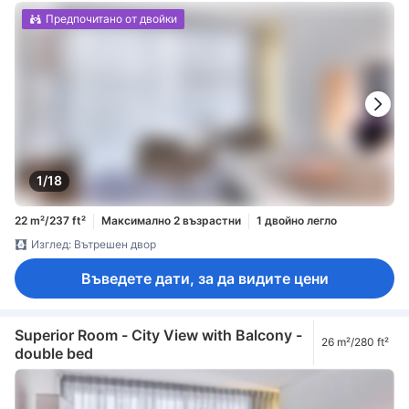
Предпочитано от двойки
1/18
22 m²/237 ft²
Максимално 2 възрастни
1 двойно легло
Изглед: Вътрешен двор
Въведете дати, за да видите цени
Superior Room - City View with Balcony -
26 m²/280 ft²
double bed