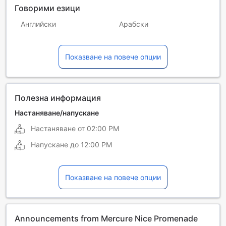
Говорими езици
Английски
Арабски
Испански
Италиански
Показване на повече опции
Немски
Руски
Френски
Холандски
Полезна информация
Настаняване/напускане
Настаняване от
02:00 PM
Напускане до
12:00 PM
Показване на повече опции
Announcements from Mercure Nice Promenade