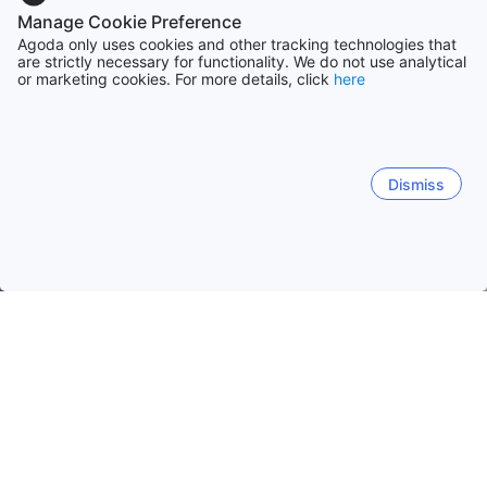
Manage Cookie Preference
Agoda only uses cookies and other tracking technologies that
are strictly necessary for functionality. We do not use analytical
or marketing cookies. For more details, click
here
Dismiss
Начало
Франция Обекти
Регион Прованс-Алпи-Лазурен бр
Old Port of Marseille - La Canebière
Район 02.
Район 
Популярни дати за пътуване