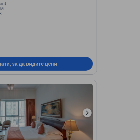
ен)
ия
x
ати, за да видите цени