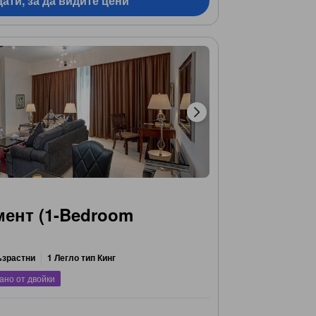
ати, за да видите цени
мент (1-Bedroom
ъзрастни
1 Легло тип Кинг
ано от двойки