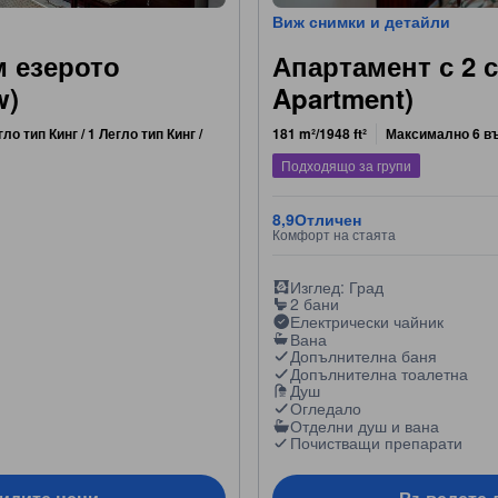
Виж снимки и детайли
м езерото
Апартамент с 2 
w)
Apartment)
гло тип Кинг / 1 Легло тип Кинг /
181 m²/1948 ft²
Максимално 6 в
Подходящо за групи
8,9
Отличен
Комфорт на стаята
Изглед: Град
2 бани
Електрически чайник
Вана
Допълнителна баня
Допълнителна тоалетна
Душ
Огледало
Отделни душ и вана
Почистващи препарати