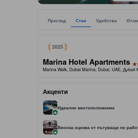
Преглед
Стаи
Удобства
Отзи
tooltip
Награден като най-добър избор от потребителит
Всяка звездна категоризация на обекта за наста
tooltip
4 звезди от общо 5
2025
Marina Hotel Apartments
Marina Walk, Dubai Marina, Dubai, UAE, Дубай
Акценти
Идеално местоположение
Висока оценка от пътуващи по рабо