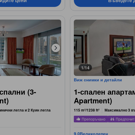
видите цени
Въведете д
1/14
Виж снимки и детайли
спални (3-
1-спален апарта
nt)
Apartment)
инични легла и 2 Куин легла
115 m²/1238 ft²
Максимално 3 в
Препоръчано
Предпочит
9,0
Великолепен