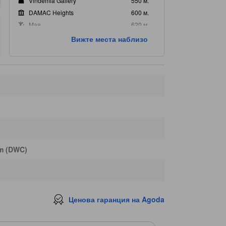
Vindemia Gallery
550 м.
DAMAC Heights
600 м.
Мая
620 м.
Tiffany Tower
640 м.
Вижте места наблизо
m (DWC)
Ценова гаранция на Agoda