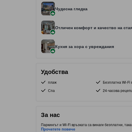
Чудесна гледка
Отличен комфорт и качество на ста
Кухня за хора с увреждания
Удобства
плаж
Безплатна Wi-Fi 
Спа
24-часова рецеп
За нас
Паркингът и Wi-Fi връзката са винаги безплатни, так
С удобно разположение до Дубай Марина, част от Дуб
Прочетете повече