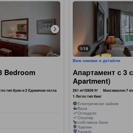
1/18
Виж снимки и детайли
(3 Bedroom
Апартамент с 3 
Apartment)
гло тип Куин и 2 Единични легла
261 m²/2809 ft²
Максимално 7 в
1 Легло тип Кинг
Електрически чайник
Вана
Огледало
Сешоар
собствена баня
Хавлии
Халати