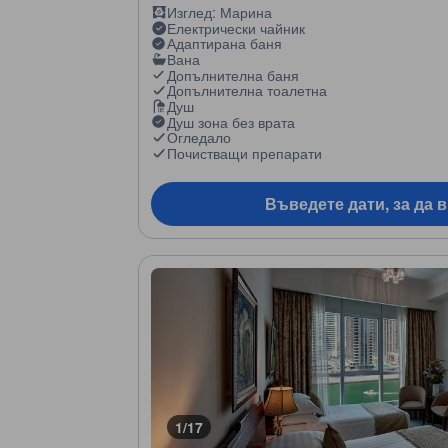
Изглед: Марина
Електрически чайник
Адаптирана баня
Вана
Допълнителна баня
Допълнителна тоалетна
Душ
Душ зона без врата
Огледало
Почистващи препарати
Въведете дати, за да 
1/17