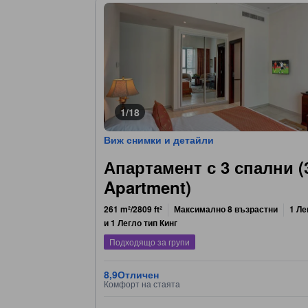
1/18
Виж снимки и детайли
Апартамент с 3 спални 
Apartment)
261 m²/2809 ft²
Максимално 8 възрастни
1 Ле
и 1 Легло тип Кинг
Подходящо за групи
8,9
Отличен
Комфорт на стаята