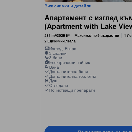
Виж снимки и детайли
Апартамент с изглед къ
(Apartment with Lake Vie
281 m²/3025 ft²
Максимално 9 възрастни
1 Ле
2 Единични легла
Изглед: Езеро
3 спални
3 бани
Електрически чайник
Вана
Допълнителна баня
Допълнителна тоалетна
Душ
Огледало
Почистващи препарати