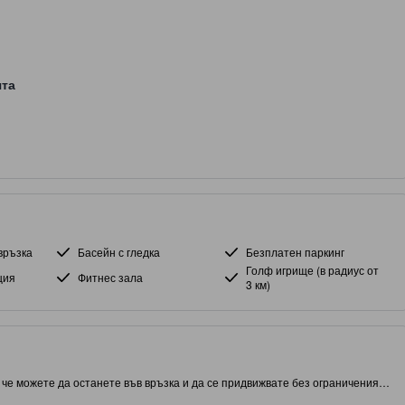
ята
връзка
Басейн с гледка
Безплатен паркинг
Голф игрище (в радиус от
ция
Фитнес зала
3 км)
а че можете да останете във връзка и да се придвижвате без ограничения.
ай, този обект ви дава близък достъп до атракции и интересни места за