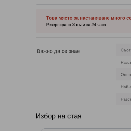
хранене. Не си тръгвайте, преди да посетите известн
гостите достъп до вътрешен басейн, сауна и външен 
Това място за настаняване много с
3
Резервирано
пъти за 24 часа
Важно да се знае
Съот
Разс
Оцен
Най-
Разс
Избор на стая