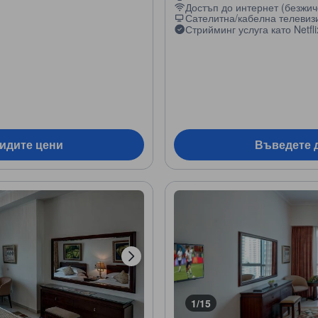
Достъп до интернет (безжич
Сателитна/кабелна телевиз
Стрийминг услуга като Netfli
видите цени
Въведете д
1/15