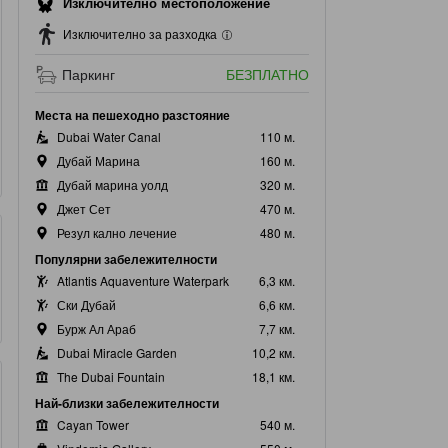
Изключително местоположение
Изключително за разходка
Паркинг
БЕЗПЛАТНО
Места на пешеходно разстояние
Dubai Water Canal
110 м.
Дубай Марина
160 м.
Дубай марина уолд
320 м.
Джет Сет
470 м.
Резул кално лечение
480 м.
Популярни забележителности
Atlantis Aquaventure Waterpark
6,3 км.
Ски Дубай
6,6 км.
Бурж Ал Араб
7,7 км.
Dubai Miracle Garden
10,2 км.
The Dubai Fountain
18,1 км.
Най-близки забележителности
Cayan Tower
540 м.