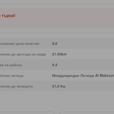
ия обект: Бурж Калифа. С оценка от 4.0 звезди, този обект предоставя на
басейн на място.
е търси!
ношение цена-качество
8,8
тояние до центъра на града
21.00km
ка на района
9,4
близко летище
Международно Летище Al Maktou
тояние до летището
21,8 Км.