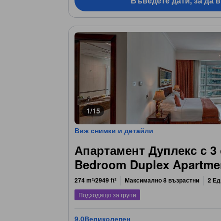
Въведете дати, за да 
1/15
Виж снимки и детайли
Апартамент Дуплекс с 3 
Bedroom Duplex Apartme
274 m²/2949 ft²
Максимално 8 възрастни
2 Ед
Подходящо за групи
9,0
Великолепен